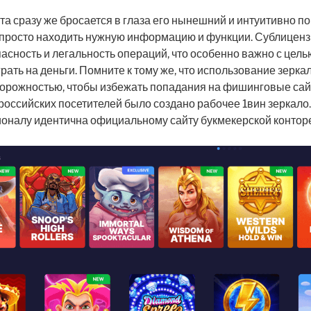
а сразу же бросается в глаза его нынешний и интуитивно п
 просто находить нужную информацию и функции. Сублиценз
асность и легальность операций, что особенно важно с цель
ать на деньги. Помните к тому же, что использование зерка
торожностью, чтобы избежать попадания на фишинговые сай
российских посетителей было создано рабочее 1вин зеркал
ионалу идентична официальному сайту букмекерской конторе