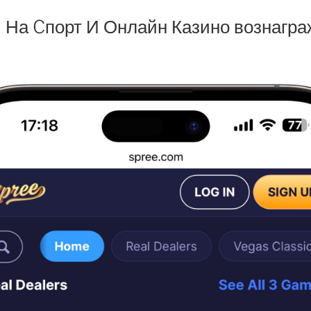
и На Cпорт И Онлайн Казино вознагр