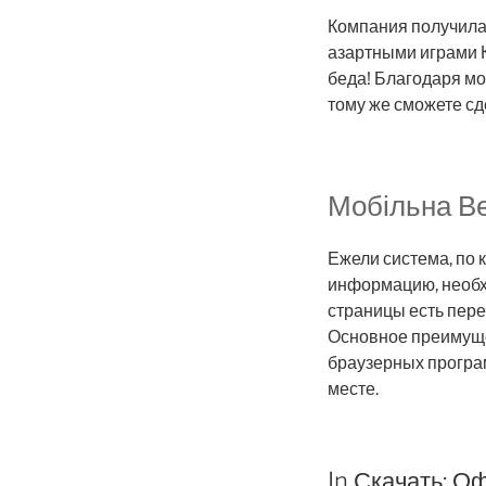
Компания получила 
азартными играми К
беда! Благодаря мо
тому же сможете сд
Мобільна Ве
Ежели система, по 
информацию, необх
страницы есть пере
Основное преимущес
браузерных програм
месте.
In Скачать: 