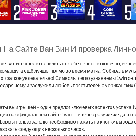
 На Сайте Ван Вин И проверка Лично
е- хотите просто пощекотать себе нервы, то конечно, верне
команду, а ещё лучше, прямо во время матча. Собирать му
но краткое увлекательно! Символы легко узнаваемы
1win он
одаря чему и заслужили любовь посетителей американских 
ты выигрышей – один предлог ключевых аспектов успеха 1w
ция на официальном сайте 1win — и тебе сразу же же дают п
формы пользователю необходимо нажать на кнопку вывода с
азовать следующих нескольких часов.