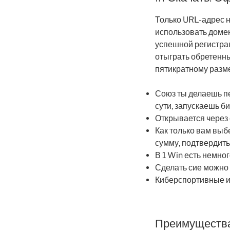
Только URL-адрес н
использовать доме
успешной регистрац
отыграть обретенны
пятикратному разме
Союз ты делаешь пе
сути, запускаешь б
Открывается через
Как только вам выб
сумму, подтвердить 
В 1 Win есть немно
Сделать сие можно 
Киберспортивные и
Преимущества