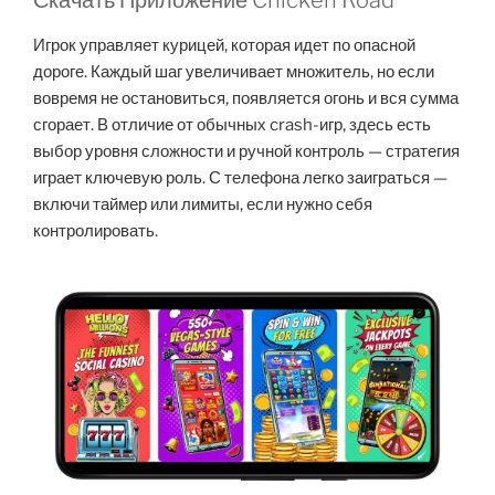
Скачать Приложение Chicken Road
Игрок управляет курицей, которая идет по опасной
дороге. Каждый шаг увеличивает множитель, но если
вовремя не остановиться, появляется огонь и вся сумма
сгорает. В отличие от обычных crash-игр, здесь есть
выбор уровня сложности и ручной контроль — стратегия
играет ключевую роль. С телефона легко заиграться —
включи таймер или лимиты, если нужно себя
контролировать.