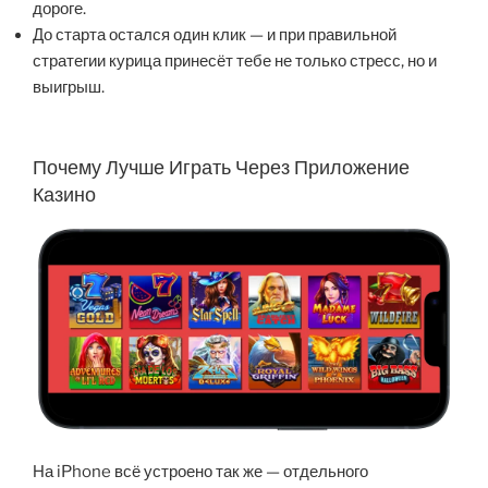
дороге.
До старта остался один клик — и при правильной
стратегии курица принесёт тебе не только стресс, но и
выигрыш.
Почему Лучше Играть Через Приложение
Казино
На iPhone всё устроено так же — отдельного