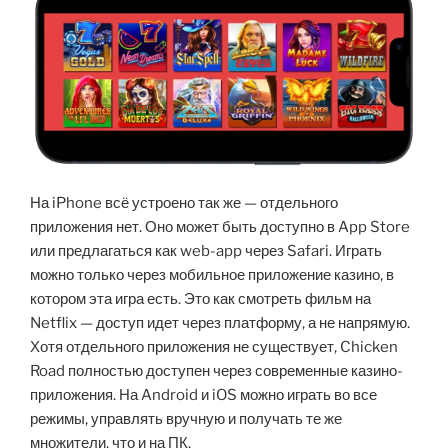
На iPhone всё устроено так же — отдельного
приложения нет. Оно может быть доступно в App Store
или предлагаться как web-app через Safari. Играть
можно только через мобильное приложение казино, в
котором эта игра есть. Это как смотреть фильм на
Netflix — доступ идет через платформу, а не напрямую.
Хотя отдельного приложения не существует, Chicken
Road полностью доступен через современные казино-
приложения. На Android и iOS можно играть во все
режимы, управлять вручную и получать те же
множители, что и на ПК.