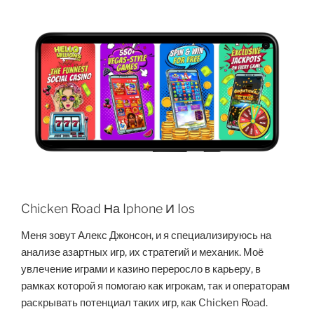
Chicken Road На Iphone И Ios
Меня зовут Алекс Джонсон, и я специализируюсь на
анализе азартных игр, их стратегий и механик. Моё
увлечение играми и казино переросло в карьеру, в
рамках которой я помогаю как игрокам, так и операторам
раскрывать потенциал таких игр, как Chicken Road.