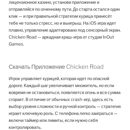
лицензионное казино, установи приложение и
отправляйся по огненному пути. До старта остался один
клик — и при правильной стратегии курица принесёт
тебе не только стресс, но и выигрыш. На iOS игра идет
плавно, управление адаптировано под сенсорный экран.
Chicken Road — аркадная краш-игра от студии InOut
Games.
Скачать Приложение Chicken Road
Игрок управляет курицей, которая идет по опасной
дороге. Каждый шаг увеличивает множитель, но если
вовремя не остановиться, появляется огонь и вся сумма
сгорает. В отличие от обычных crash-игр, здесь есть
выбор уровня сложности и ручной контроль — стратегия
играет ключевую роль. С телефона легко заиграться —
включи таймер или лимиты, если нужно себя
контролировать.