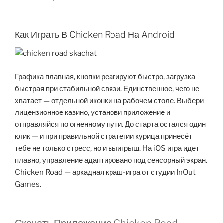
Как Играть В Chicken Road На Android
Графика плавная, кнопки реагируют быстро, загрузка
быстрая при стабильной связи. Единственное, чего не
хватает — отдельной иконки на рабочем столе. Выбери
лицензионное казино, установи приложение и
отправляйся по огненному пути. До старта остался один
клик — и при правильной стратегии курица принесёт
тебе не только стресс, но и выигрыш. На iOS игра идет
плавно, управление адаптировано под сенсорный экран.
Chicken Road — аркадная краш-игра от студии InOut
Games.