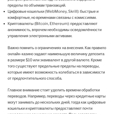
пределы по объемам транзакций.
Цифровые кошельки (WebMoney, Skrill): быстрые и
комфортные, но временами связаны с комиссиями.
Криптовалюты (Bitcoin, Ethereum): предоставляют
анонимность, впрочем необходимы осведомлённости
управления электронными активами.
Важно помнить о ограничениях на внесения. Как правило
онлайн-казино задают наименьшую величину депозита
в размере $10 или эквивалент в другой валюте. Кроме
того существуют предельные пределы на переводы,
которые имеют возможность колебаться в зависимости
от предпочтительного способа.
Главное внимание стоит уделить времени обработки
переводов. Например, переводы через кредитные карты
могут занимать до нескольких дней, тогда как цифровые
кошельки и криптовалюты предоставляют почти