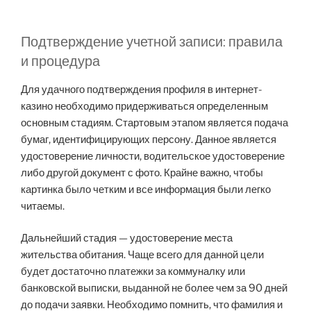
Подтверждение учетной записи: правила
и процедура
Для удачного подтверждения профиля в интернет-
казино необходимо придерживаться определенным
основным стадиям. Стартовым этапом является подача
бумаг, идентифицирующих персону. Данное является
удостоверение личности, водительское удостоверение
либо другой документ с фото. Крайне важно, чтобы
картинка было четким и все информация были легко
читаемы.
Дальнейший стадия — удостоверение места
жительства обитания. Чаще всего для данной цели
будет достаточно платежки за коммуналку или
банковской выписки, выданной не более чем за 90 дней
до подачи заявки. Необходимо помнить, что фамилия и