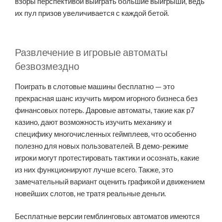
взоры перспективой выиграть большие выигрыши, ведь
их пул призов увеличивается с каждой бетой.
Развлечение в игровые автоматы
безвозмездно
Поиграть в слотовые машины бесплатно — это
прекрасная шанс изучить миром игорного бизнеса без
финансовых потерь. Даровые автоматы, такие как р7
казино, дают возможность изучить механику и
специфику многочисленных геймплеев, что особенно
полезно для новых пользователей. В демо-режиме
игроки могут протестировать тактики и осознать, какие
из них функционируют лучше всего. Также, это
замечательный вариант оценить графикой и движением
новейших слотов, не тратя реальные деньги.
Бесплатные версии гемблинговых автоматов имеются