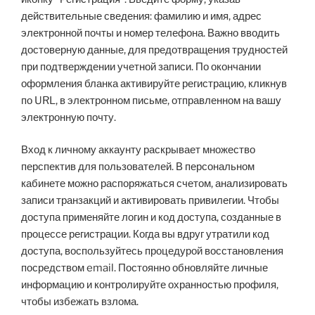
действительные сведения: фамилию и имя, адрес
электронной почты и номер телефона. Важно вводить
достоверную данные, для предотвращения трудностей
при подтверждении учетной записи. По окончании
оформления бланка активируйте регистрацию, кликнув
по URL, в электронном письме, отправленном на вашу
электронную почту.
Вход к личному аккаунту раскрывает множество
перспектив для пользователей. В персональном
кабинете можно распоряжаться счетом, анализировать
записи транзакций и активировать привилегии. Чтобы
доступа применяйте логин и код доступа, созданные в
процессе регистрации. Когда вы вдруг утратили код
доступа, воспользуйтесь процедурой восстановления
посредством email. Постоянно обновляйте личные
информацию и контролируйте охранностью профиля,
чтобы избежать взлома.