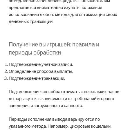
немедленное зачисление средств. Пользователям
предлагается внимательно изучать положения
использования любого метода для оптимизации своих
денежных транзакций.
Получение выигрышей: правила и
периоды обработки
Подтверждение учетной записи.
Определение способа выплаты.
Подтверждение транзакции.
Подтверждение способна отнимать с нескольких часов
до пары суток, в зависимости от требований игорного
заведения и загруженности саппорта.
Периоды исполнения вывода варьируются по
указанного метода. Например, цифровые кошельки,