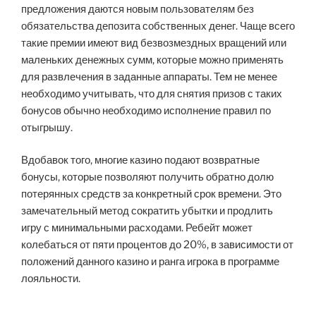
предложения даются новым пользователям без
обязательства депозита собственных денег. Чаще всего
такие премии имеют вид безвозмездных вращений или
маленьких денежных сумм, которые можно применять
для развлечения в заданные аппараты. Тем не менее
необходимо учитывать, что для снятия призов с таких
бонусов обычно необходимо исполнение правил по
отыгрышу.
Вдобавок того, многие казино подают возвратные
бонусы, которые позволяют получить обратно долю
потерянных средств за конкретный срок времени. Это
замечательный метод сократить убытки и продлить
игру с минимальными расходами. Ребейт может
колебаться от пяти процентов до 20%, в зависимости от
положений данного казино и ранга игрока в программе
лояльности.