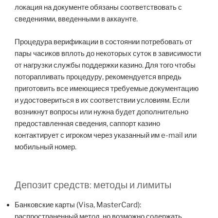
локация на документе обязаны соответствовать с
сведениями, введенными в аккаунте.
Процедура верификации в состоянии потребовать от
пары часиков вплоть до некоторых суток в зависимости
от нагрузки службы поддержки казино. Для того чтобы
поторапливать процедуру, рекомендуется впредь
приготовить все имеющиеся требуемые документацию
и удостовериться в их соответствии условиям. Если
возникнут вопросы или нужна будет дополнительно
предоставленная сведения, саппорт казино
контактирует с игроком через указанный им e-mail или
мобильный номер.
Депозит средств: методы и лимиты
Банковские карты (Visa, MasterCard):
распространенный метод, но возможно содержать