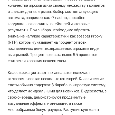
количества игроков из-за своему множеству вариантов
и шансам для выигрыша. Выбор соответствующего
автомата, например, как r7 casino, способен
кардинально повлиять на геймплей и итоговые
результаты. При выбора необходимо обратить
внимание на такие характеристики, как возврат игроку
(RTP), который указывает на процент от всех
поставленных денег, возвращаемых игрокам в виде
выигрышей. Процент возврата выше 95 процентов
считается хорошим показателем.
Классификация азартных аппаратов включает
включает в состав несколько категорий. Классические
слоты обычно содержат 3 барабана и простую систему,
что делает их идеальными для новичков. Видеослоты, в
свою очередь, демонстрируют продвинутые
визуальные эффекты и анимации, а также
многообразные бонус-раунды. Растущие куш манят