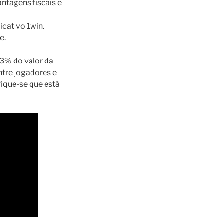
antagens fiscais e
icativo 1win.
e.
3% do valor da
tre jogadores e
ifique-se que está