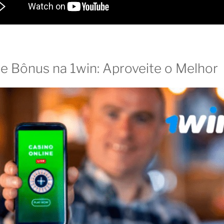
 Bônus na 1win: Aproveite o Melhor