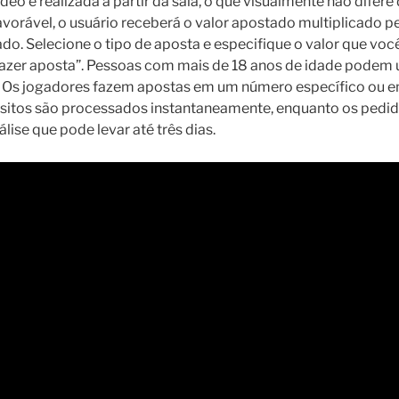
eo é realizada a partir da sala, o que visualmente não difere 
favorável, o usuário receberá o valor apostado multiplicado p
do. Selecione o tipo de aposta e especifique o valor que voc
azer aposta”. Pessoas com mais de 18 anos de idade podem ut
. Os jogadores fazem apostas em um número específico ou
sitos são processados instantaneamente, enquanto os pedi
ise que pode levar até três dias.