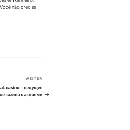
ões em dinheiro.
Você não precisa
WEITER
Nächster
Beitrag
at casino – ведущее
ое казино с акциями