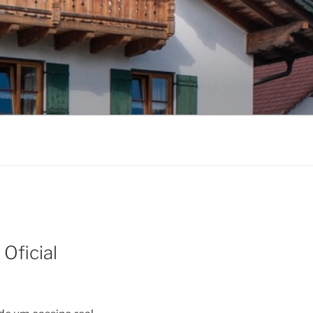
Oficial