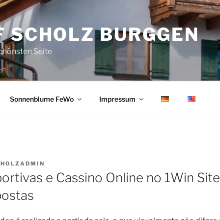
F SCHOLZ BURGGEN
chönsten Seite
Sonnenblume FeWo
Impressum
CHOLZADMIN
rtivas e Cassino Online no 1Win Site 
postas