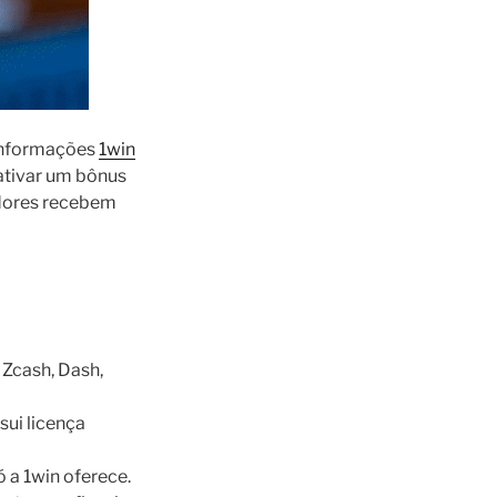
 informações
1win
ativar um bônus
adores recebem
 Zcash, Dash,
ui licença
 a 1win oferece.