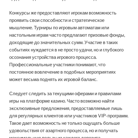
Конкурсы же предоставляют игрокам возможность
проявить свои способности и стратегическое
мышление. Турниры по игровым автоматам или
настольным играм часто предлагают призовые фонды,
доходящие до значительных сумм. Участие в таких
событиях нуждается в не просто удачи, но и глубокого
осознания устройства игрового процесса.
Профессиональные участники понимают, что
постоянное вовлечение в подобных мероприятиях
может весьма поднять их игровой баланс.
Следует следить за текущими оферами и правилами
игры на платформе казино. Часто возможно найти
эксклюзивные предложения, предоставляемые лишь
для регулярных клиентов или участников VIP-программ.
Такое дает возможность не только ощущать больше
удовольствия от азартного процесса, но и получать