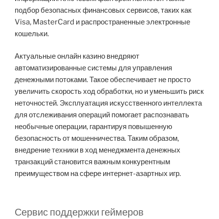
подбор безопасных финансовых сервисов, таких как
Visa, MasterCard и распространенные электронные
кошельки.
Актуальные онлайн казино внедряют
автоматизированные системы для управления
денежными потоками. Такое обеспечивает не просто
увеличить скорость ход обработки, но и уменьшить риск
неточностей. Эксплуатация искусственного интеллекта
для отслеживания операций помогает распознавать
необычные операции, гарантируя повышенную
безопасность от мошенничества. Таким образом,
внедрение техники в ход менеджмента денежных
транзакций становится важным конкурентным
преимуществом на сфере интернет-азартных игр.
Сервис поддержки геймеров