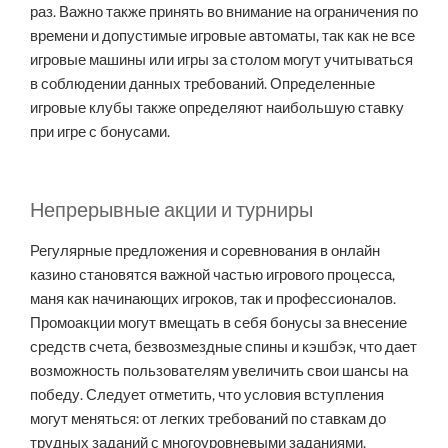
раз. Важно также принять во внимание на ограничения по
времени и допустимые игровые автоматы, так как не все
игровые машины или игры за столом могут учитываться
в соблюдении данных требований. Определенные
игровые клубы также определяют наибольшую ставку
при игре с бонусами.
Непрерывные акции и турниры
Регулярные предложения и соревнования в онлайн
казино становятся важной частью игрового процесса,
маня как начинающих игроков, так и профессионалов.
Промоакции могут вмещать в себя бонусы за внесение
средств счета, безвозмездные спины и кэшбэк, что дает
возможность пользователям увеличить свои шансы на
победу. Следует отметить, что условия вступления
могут меняться: от легких требований по ставкам до
трудных заданий с многоуровневыми заданиями.