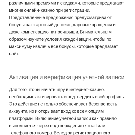
различными премиями и скидками, которые предлагают
многие онлайн-казино при регистрации.
Представленные предложения предусматривают
бонусы на стартовый депозит, даровые вращения и
даже компенсацию на проигрыши. Внимательным
образом изучите условия каждой акции, чтобы по
максимуму извлечь все бонусы, которые предлагает
сайт.
Активация и верификация учетной записи
Для того чтобы начать игру в интернет-казино,
необходимо активировать и подтвердить свой профиль.
Это действие не только обеспечивает безопасность
аккаунта, но и открывает вход ко всем опциям
платформы. Включение учетной записи как правило
выполняется через подтверждения e-mail или
телефонного номера. Вслед за регистрационного