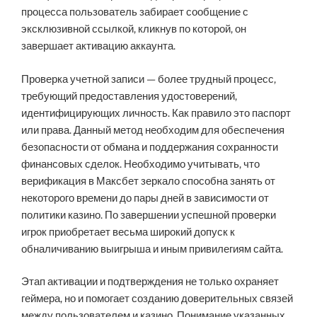
процесса пользователь забирает сообщение с
эксклюзивной ссылкой, кликнув по которой, он
завершает активацию аккаунта.
Проверка учетной записи — более трудный процесс,
требующий предоставления удостоверений,
идентифицирующих личность. Как правило это паспорт
или права. Данный метод необходим для обеспечения
безопасности от обмана и поддержания сохранности
финансовых сделок. Необходимо учитывать, что
верификация в Максбет зеркало способна занять от
некоторого времени до пары дней в зависимости от
политики казино. По завершении успешной проверки
игрок приобретает весьма широкий допуск к
обналичиванию выигрыша и иным привилегиям сайта.
Этап активации и подтверждения не только охраняет
геймера, но и помогает созданию доверительных связей
между пользователем и казино. Понимание указанных