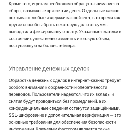
Кроме того, игрокам необходимо обращать внимание на
сборы, возможные при снятии денег. Отдельные казино
покрывают любые издержки за свой счет, в то время как
другие способны брать некоторую долю от суммы
вывода или фиксированную плату. Указанные платежи в
состоянии существенно изменить итоговую объем,
поступающую на баланс геймера.
Управление денежных сделок
Обработка денежных сделок в интернет-казино требует
особого внимания к сохранности и оперативности
переводов. Пользователи надеются, что их вклады и
снятия будут проводиться без промедлений, а их
конфиденциальные сведения останутся защищёнными.
SSL-шифрование и дополнительная верификация — это
основные требования для обеспечения безопасности
информации. Ключевым фактором является также