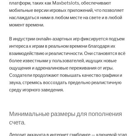
платформ, таких как Maxbetslots, обеспечивают
мобильные версии игровых приложений, что позволяет
наслаждаться ними в любом месте на свете и в любой
момент времени.
В индустрии онлайн-азартных игр фиксируется подъем
интереса к играм в реальном времени благодаря их
взаимодействию и реалистичности. Они становятся всё
более известными у пользователей, ищущих новые
ощущения и адреналиновые переживания от игры.
Создатели продолжают повышать качество графики и
звука, стремясь воссоздать предельно реалистичную
среду игорного заведения.
Минимальные размеры для пополнения
счета.
Депозит аккаунта в интернет гэмблинге — ключевой этап