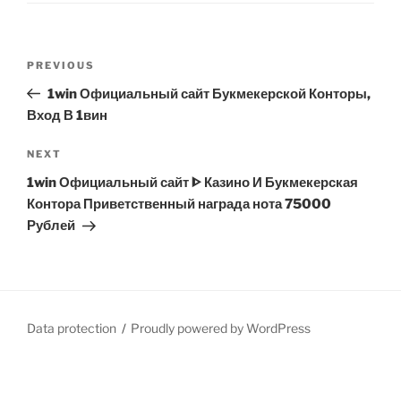
Post
Previous
PREVIOUS
navigation
Post
1win Официальный сайт Букмекерской Конторы,
Вход В 1вин
Next
NEXT
Post
1win Официальный сайт ᐈ Казино И Букмекерская
Контора Приветственный награда нота 75000
Рублей
Data protection
Proudly powered by WordPress