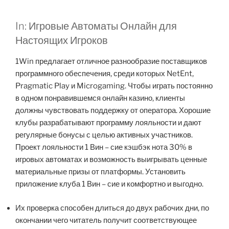
In: Игровые Автоматы Онлайн для
Настоящих Игроков
1Win предлагает отличное разнообразие поставщиков
программного обеспечения, среди которых NetEnt,
Pragmatic Play и Microgaming. Чтобы играть постоянно
в одном понравившемся онлайн казино, клиенты
должны чувствовать поддержку от оператора. Хорошие
клубы разрабатывают программу лояльности и дают
регулярные бонусы с целью активных участников.
Проект лояльности 1 Вин – сие кэшбэк нота 30% в
игровых автоматах и возможность выигрывать ценные
материальные призы от платформы. Установить
приложение клуба 1 Вин – сие и комфортно и выгодно.
Их проверка способен длиться до двух рабочих дни, по
окончании чего читатель получит соответствующее