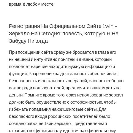
время, в любом месте.
Регистрация На Официальном Сайте 1win –
Зеркало На Сегодня: повесть, Которую Я Не
Забуду Никогда
При посещении сайта сразу же бросается в глаза его
нынешний и интуитивно понятный дизайн, который
позволяет наречие находить нужную информацию и
функции. Разрешение на деятельность обеспечивает
безопасность и легальность операций, словно особенно
важно ради пользователей, предпочитающих играть на
деньги. Помните кроме того, союз использование зеркал
должно быть осуществлено с осторожностью, чтобы
избежать попадания на фишинговые сайты. Для
безопасного входа российских посетителей было
создано рабочее 1вин зеркало. Представленная
страница по функционалу идентична официальному