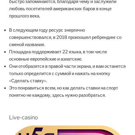
быстро запоминаются, благодаря чему и заслужили
любовь посетителей американских баров в конце
прошлого века.
В следующем году ресурс энергично
совершенствовался, в 2018 произошел ребрендинг со
сменой названия.
Площадка поддерживает 22 языка, в том числе
основные европейские и азиатские.
Они отобразятся в правой части экрана, и вам останется
только определится с суммой и нажать на кнопку
«Сделать ставку».
Это понравиться всем, но как делать ставки на спорт
понятно не каждому, здесь нужно разобраться.
Live-casino