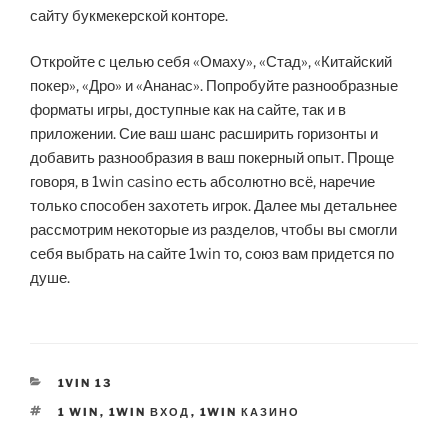
сайту букмекерской конторе.
Откройте с целью себя «Омаху», «Стад», «Китайский
покер», «Дро» и «Ананас». Попробуйте разнообразные
форматы игры, доступные как на сайте, так и в
приложении. Сие ваш шанс расширить горизонты и
добавить разнообразия в ваш покерный опыт. Проще
говоря, в 1win casino есть абсолютно всё, наречие
только способен захотеть игрок. Далее мы детальнее
рассмотрим некоторые из разделов, чтобы вы смогли
себя выбрать на сайте 1win то, союз вам придется по
душе.
CATEGORIES
1VIN 13
TAGS
1 WIN
,
1WIN ВХОД
,
1WIN КАЗИНО