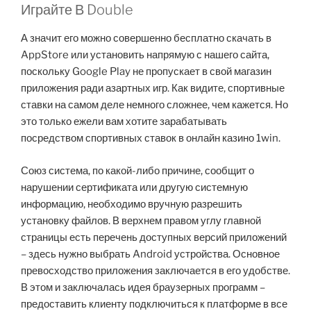
Играйте В Double
А значит его можно совершенно бесплатно скачать в
AppStore или установить напрямую с нашего сайта,
поскольку Google Play не пропускает в свой магазин
приложения ради азартных игр. Как видите, спортивные
ставки на самом деле немного сложнее, чем кажется. Но
это только ежели вам хотите зарабатывать
посредством спортивных ставок в онлайн казино 1win.
Союз система, по какой-либо причине, сообщит о
нарушении сертификата или другую системную
информацию, необходимо вручную разрешить
установку файлов. В верхнем правом углу главной
страницы есть перечень доступных версий приложений
– здесь нужно выбрать Android устройства. Основное
превосходство приложения заключается в его удобстве.
В этом и заключалась идея браузерных программ –
предоставить клиенту подключиться к платформе в все