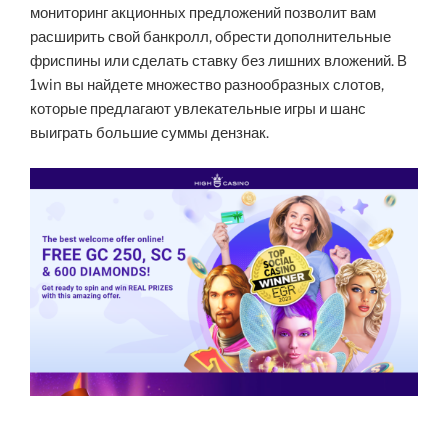
мониторинг акционных предложений позволит вам
расширить свой банкролл, обрести дополнительные
фриспины или сделать ставку без лишних вложений. В
1win вы найдете множество разнообразных слотов,
которые предлагают увлекательные игры и шанс
выиграть большие суммы дензнак.