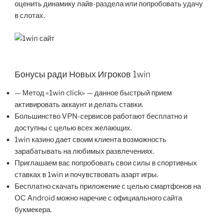
оценить динамику лайв-раздела или попробовать удачу
в слотах.
Бонусы ради Новых Игроков 1win
— Метод «1win click» — данное быстрый прием
активировать аккаунт и делать ставки.
Большинство VPN-сервисов работают бесплатно и
доступны с целью всех желающих.
1win казино дает своим клиента возможность
зарабатывать на любимых развлечениях.
Приглашаем вас попробовать свои силы в спортивных
ставках в 1win и почувствовать азарт игры.
Бесплатно скачать приложение с целью смартфонов на
ОС Android можно наречие с официального сайта
букмекера.