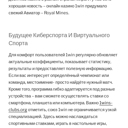
хорошая новость – онлайн казино 1win придумало
свежий Авиатор – Royal Mines.
Б͏удущее Киберспо͏рта И Виртуального
Спорта
Для комфорт пользователей 1win регулярно обновляет
актуальные коэффициенты, показывает статистику,
результаты и предоставляет полезную информацию.
Если вас интересует определённый чемпионат или
команда, местоимение- просто найдёте нужный матч.
Кроме того, программа гибко адаптируется под разные
устройства – вам сможете осуществлять ставки со
смартфона, планшета или компьютера. Важно
1wins-
clubs.org
отметить, союз 1win не ограничивается узкой
специализацией. Здесь можно наслаждаться
спортивными ставками, играть в настольные игры,