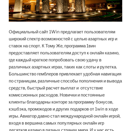
Официальный сайт 1Win предлагает пользователям
широкий спектр возможностей с целью азартных игр и
ставок на спорт. К Тому Же, программа 1вин
предоставляет пользователям доступ к онлайн казино,
где каждый краткое попробовать свою удачу в
различных азартных играх, таких как слоты и рулетка.
Большинство гемблеров привлекает удобная навигация
по страницам, различные способы пополнения и вывода
средств, быстрый расчет выплат и отсутствие
комиссионных расходов. Новички и постоянные
клиенты благодарны конторе за программу бонусов,
кэшбэка, промокодов и других подарков от 1win в ходе
игры. Авиатор давно стал международной онлайн игрой,
входя в вершина самых популярных онлайн игр
десятков казино в разных странах мира. И у нас есть