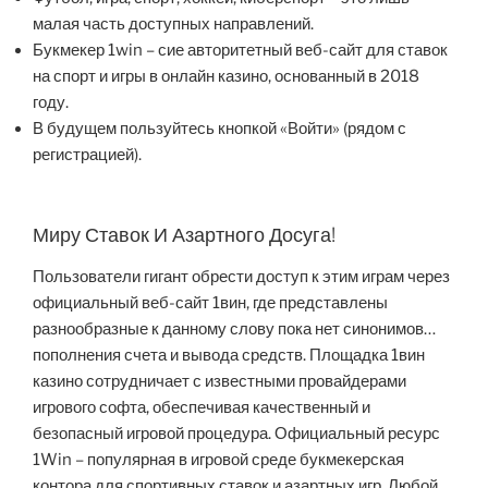
малая часть доступных направлений.
Букмекер 1win – сие авторитетный веб-сайт для ставок
на спорт и игры в онлайн казино, основанный в 2018
году.
В будущем пользуйтесь кнопкой «Войти» (рядом с
регистрацией).
Миру Ставок И Азартного Досуга!
Пользователи гигант обрести доступ к этим играм через
официальный веб-сайт 1вин, где представлены
разнообразные к данному слову пока нет синонимов…
пополнения счета и вывода средств. Площадка 1вин
казино сотрудничает с известными провайдерами
игрового софта, обеспечивая качественный и
безопасный игровой процедура. Официальный ресурс
1Win – популярная в игровой среде букмекерская
контора для спортивных ставок и азартных игр. Любой