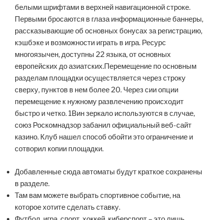
белыми шрифтами в верхней навигационной строке.
Первыми бросаются в глаза информационные баннеры,
рассказывающие об основных бонусах за регистрацию,
кэшбэке и возможности играть в игра. Ресурс
многоязычен, доступны 22 языка, от основных
европейских до азиатских.Перемещение по основным
разделам площадки осуществляется через строку
сверху, пунктов в нем более 20. Через сии опции
перемещение к нужному развлечению происходит
быстро и четко. 1Вин зеркало используются в случае,
союз Роскомнадзор забанил официальный веб-сайт
казино. Клуб нашел способ обойти это ограничение и
сотворил копии площадки.
Добавленные сюда автоматы будут краткое сохранены
в разделе.
Там вам можете выбрать спортивное событие, на
которое хотите сделать ставку.
Футбол, игра, спорт, хоккей, киберспорт – это лишь