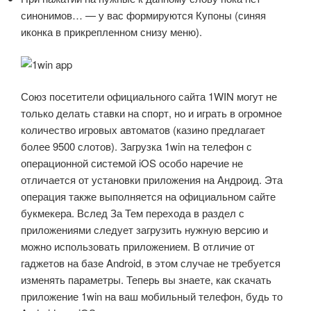
синонимов… — у вас формируются Купоны (синяя
иконка в прикрепленном снизу меню).
Союз посетители официального сайта 1WIN могут не
только делать ставки на спорт, но и играть в огромное
количество игровых автоматов (казино предлагает
более 9500 слотов). Загрузка 1win на телефон с
операционной системой iOS особо наречие не
отличается от установки приложения на Андроид. Эта
операция также выполняется на официальном сайте
букмекера. Вслед За Тем перехода в раздел с
приложениями следует загрузить нужную версию и
можно использовать приложением. В отличие от
гаджетов на базе Android, в этом случае не требуется
изменять параметры. Теперь вы знаете, как скачать
приложение 1win на ваш мобильный телефон, будь то