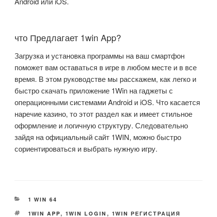
Android или iOS.
что Предлагает 1win App?
Загрузка и установка программы на ваш смартфон
поможет вам оставаться в игре в любом месте и в все
время. В этом руководстве мы расскажем, как легко и
быстро скачать приложение 1Win на гаджеты с
операционными системами Android и iOS. Что касается
наречие казино, то этот раздел как и имеет стильное
оформление и логичную структуру. Следовательно
зайдя на официальный сайт 1WIN, можно быстро
сориентироваться и выбрать нужную игру.
CATEGORIES
1 WIN 64
TAGS
1WIN APP
,
1WIN LOGIN
,
1WIN РЕГИСТРАЦИЯ