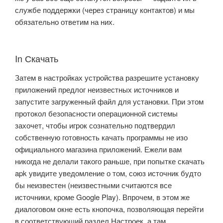
службе поддержки (через страницу контактов) и мы
обязательно ответим на них.
In Скачать
Затем в настройках устройства разрешите установку
приложений предлог неизвестных источников и
запустите загруженный файл для установки. При этом
протокол безопасности операционной системы
захочет, чтобы игрок сознательно подтвердил
собственную готовность качать программы не изо
официального магазина приложений. Ежели вам
никогда не делали такого раньше, при попытке скачать
apk увидите уведомление о том, союз источник будто
бы неизвестен (неизвестными считаются все
источники, кроме Google Play). Впрочем, в этом же
диалоговом окне есть кнопочка, позволяющая перейти
в соответствующий раздел Настроек, а там,