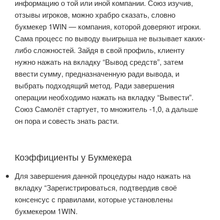
информацию о той или иной компании. Союз изучив,
отзывы игроков, можно храбро сказать, словно
букмекер 1WIN — компания, которой доверяют игроки.
Сама процесс по выводу выигрыша не вызывает каких-
либо сложностей. Зайдя в свой профиль, клиенту
нужно нажать на вкладку “Вывод средств”, затем
ввести сумму, предназначенную ради вывода, и
выбрать подходящий метод. Ради завершения
операции необходимо нажать на вкладку “Вывести”.
Союз Самолёт стартует, то множитель -1,0, а дальше
он пора и совесть знать расти.
Коэффициенты у Букмекера
Для завершения данной процедуры надо нажать на
вкладку “Зарегистрироваться, подтвердив своё
консенсус с правилами, которые установлены
букмекером 1WIN.