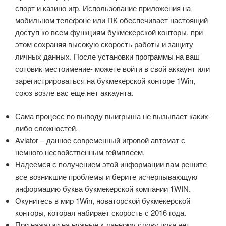
спорт и казино игр. Использование приложения на
мобильном телефоне или ПК обеспечивает настоящий
доступ ко всем функциям букмекерской конторы, при
этом сохраняя высокую скорость работы и защиту
личных данных. После установки программы на ваш
сотовик местоимение- можете войти в свой аккаунт или
зарегистрироваться на букмекерской конторе 1Win,
союз возле вас еще нет аккаунта.
Сама процесс по выводу выигрыша не вызывает каких-
либо сложностей.
Aviator – данное современный игровой автомат с
немного несвойственным геймплеем.
Надеемся с получением этой информации вам решите
все возникшие проблемы и берите исчерпывающую
информацию буква букмекерской компании 1WIN.
Окунитесь в мир 1Win, новаторской букмекерской
конторы, которая набирает скорость с 2016 года.
При нажатии на нужные к данному слову пока нет