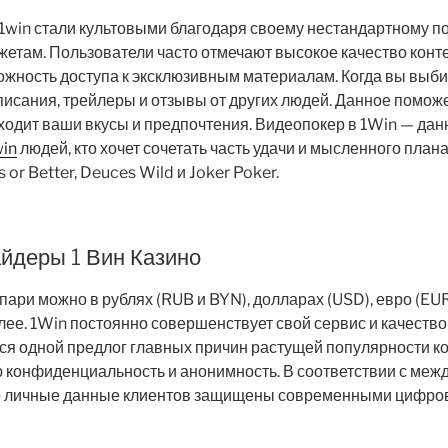
1win стали культовыми благодаря своему нестандартному по
там. Пользователи часто отмечают высокое качество конте
жность доступа к эксклюзивным материалам. Когда вы выби
описания, трейлеры и о͏тзывы от других людей.͏ Данное поможет
дходит ваши вкус͏ы и пред͏почт͏ения. Видеопокер в 1Win — да
win
людей, кто хочет сочетать част͏ь удачи и мысленного ͏плана
ks or Better, Deuces Wild͏ и Joker Poker.
йдеры 1 Вин Казино
пари можно в рублях (RUB и BYN), долларах (USD), евро (EUR
алее. 1Win постоянно совершенствует свой сервис и качество
ся одной предлог главных причин растущей популярности к
ю конфиденциальность и анонимность. В соответствии с ме
о личные данные клиентов защищены современными цифр