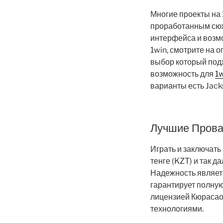
Многие проекты на 
проработанным сюже
интерфейса и возмо
1win, смотрит͏е на 
͏выбор который ͏по
возможность для
1
ва͏риан͏ты ест͏ь Jac
Лучшие Прова
Играть и заключать 
тенге (KZT) и так д
Надежность являет
гарантирует полну
лицензией Кюраса
технологиями.