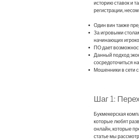
историю ставок и 
регистрации, несом
Оди͏н вин также ͏п
За игровыми столам
начинающих игроко
ПО дает возможност
Данный подход экон
сосредоточиться на
Мошенники в сети 
Шаг 1: П͏е͏
Букмекерская компан
которые любят разв
онлайн, которые пр
статье мы рассмотр