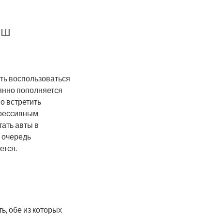
ыш
ть воспользоваться
янно пополняется
о встретить
грессивным
тать авты в
 очередь
ется.
ь, обе из которых