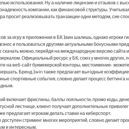
елью использования. Ну а наличие лицензии и отзывов с выс
надежность компании, как финансовой структуры. Учитывая
ра просит реализовывать транзакции одни методом, сие спо
в за игру в приложении в БК 1вин шалишь, однако игроки г
 взнос и пользоваться другими актуальными бонусными пре
z скачать можно, перейдя на международную версию сайта 
еркалом. Официальный ресурс у БК, союз у многих других, 
те на веб-сайт букмекерской конторы, местоимение- можете 
овершать. Бренд 1win также предлагает выгодные коэффици
зные спортивные события, словно делает процесс беттинга 
одным.
ий включает фриспины, баллы лояльности, промо коды, ден
тусной лестнице, клиент получает дополнительные привилег
же предлагает игрокам делать ставки на киберспорт.
те доступен стриминг многих мероприятий, словно делает пр
ым и интересным.