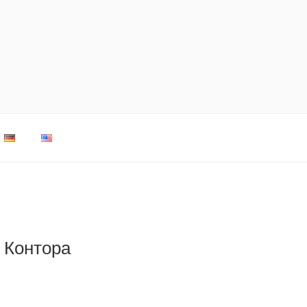
 Контора