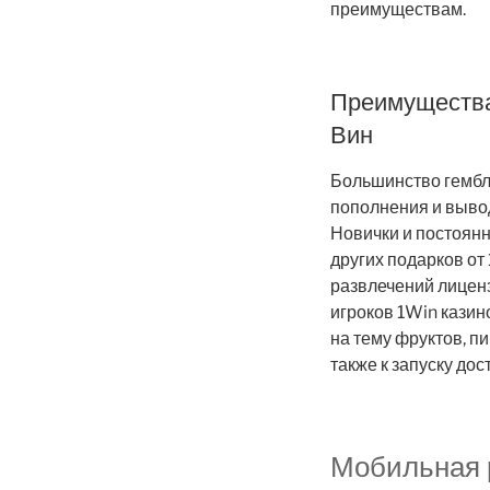
преимуществам.
Преимущества
Вин
Большинство гембл
пополнения и вывод
Новички и постоянн
других подарков от
развлечений лицен
игроков 1Win казин
на тему фруктов, пи
также к запуску дос
Мобильная 