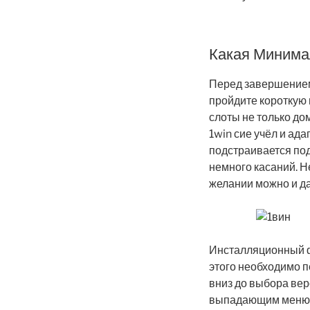
Какая Минима
Перед завершением
пройдите короткую 
слоты не только до
1win сие учёл и а
подстраивается под
немного касаний. Н
желании можно и д
Инсталляционный ф
этого необходимо п
вниз до выбора вер
выпадающим меню «Е