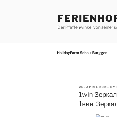
Skip
to
FERIENHO
content
Der Pfaffenwinkel von seiner s
HolidayFarm Scholz Burggen
POSTED
26. APRIL 2026
BY
ON
1win Зерка
1вин, Зерк