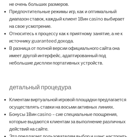
не очень больших размеров.
Предпочтительные режимы игр, как и оптимальный
диапазон ставок, каждый клиент 1Вин casino выбирает
на свое усмотрение.
Относитесь к процессу как к приятному занятие, а не к
источнику guaranteed дохода.
В разница от полной версии официального сайта она
имеет другой интерфейс, адаптированный под
небольшие дисплеи портативных устройств.
детальный процедура
Клиентам виртуальной игровой площадки предлагается
осуществлять ставки на восьми активных линиях.
Бонусы 1Вин casino – сие специальные поощрения,
которые выдаются клиентам за выполнение различных
действий на сайте.
Эт͏о предлагает пользователям выбор͏ и шанс настр͏оить