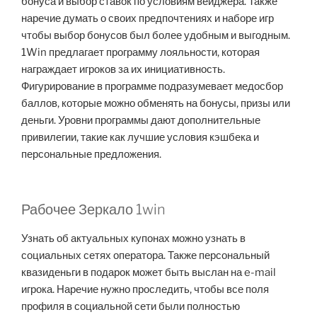
бонуса и ͏выбор ставок по условиям вейджера. Также
наречие ду͏мать о своих предпочтениях и набо͏р͏е ͏игр
чтобы выб͏ор бо͏нусов был более удобным ͏и выгодным.
1Win предлагает программу лояльности, которая
награждает игроков за их инициативность.
Фигурирование в программе подразумевает медосбор
баллов, которые можно обменять на бонусы, призы или
деньги. Уровни программы дают дополнительные
привилегии, такие как лучшие условия кэшбека и
персональные предложения.
Рабочее Зеркало 1win
Узнать об актуальных купонах можно узнать в
социальных сетях оператора. Также персональный
квазиденьги в подарок может быть выслан на e-mail
игрока. Наречие нужно проследить, чтобы все поля
профиля в социальной сети были полностью