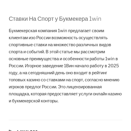
Ставки На Спорт у Букмекера 1win
Букмекерская компания 1win предлагает своим
клиентам изо России возможность осуществлять
спортивные ставки на множество различных видов
спорта и событий. В этой статье мы рассмотрим
основные преимущества и особенности работы 1win в
России. Игорное заведение 1Вин начало работу в 2025
году, а на сегодняшний день оно входит в рейтинг
топовых казино со ставками на спорт, согласно мнению
игроков предлог России. Это лицензированная
площадка, которая предоставляет услуги онлайн казино
и букмекерской конторы.