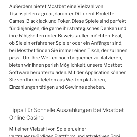
Außerdem bietet Mostbet eine Vielzahl von
Tischspielen a great, darunter Different Roulette
Games, Black jack und Poker. Diese Spiele sind perfekt
für diejenigen, die gerne ihr strategisches Denken und
ihre Fähigkeiten unter Beweis stellen möchten. Egal,
ob Sie ein erfahrener Spieler oder ein Anfänger sind,
bei Mostbet finden Sie immer einen Tisch, der zu Ihnen
passt. Um Ihre Wetten noch bequemer zu platzieren,
bieten wir Ihnen perish Möglichkeit, unsere Mostbet
Software herunterzuladen. Mit der Application können
Sie von Ihrem Telefon aus Wetten platzieren,
Einzahlungen tätigen und Gewinne abheben.
Tipps Für Schnelle Auszahlungen Bei Mostbet
Online Casino
Mit einer Vielzahl von Spielen, einer
vertrauenswürdigen Plattform und attraktiven Boni