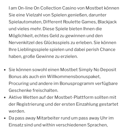
I am On-line On Collection Casino von Mostbet können
Sie eine Vielzahl von Spielen genießen, darunter
Spielautomaten, Different Roulette Games, Blackjack
und vieles mehr. Diese Spiele bieten Ihnen die
Möglichkeit, echtes Geld zu gewinnen und den
Nervenkitzel des Glücksspiels zu erleben. Sie können
Ihre Lieblingsspiele spielen und dabei perish Chance
haben, große Gewinne zu erzielen.
Sie können sowohl einen Mostbet Simply No Deposit
Bonus als auch ein Willkommensbonuspaket,
Procuring und andere im Bonusprogramm verfügbare
Geschenke freischalten.
Aktive Wetten auf der Mostbet-Plattform sollten mit
der Registrierung und der ersten Einzahlung gestartet
werden.
Da pass away Mitarbeiter rund um pass away Uhr im
Einsatz sind und within verschiedenen Sprachen,