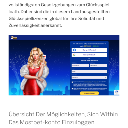
vollständigsten Gesetzgebungen zum Glücksspiel
loath. Daher sind die in diesem Land ausgestellten
Glücksspiellizenzen global für ihre Solidität und
Zuverlässigkeit anerkannt.
Übersicht Der Möglichkeiten, Sich Within
Das Mostbet-konto Einzuloggen