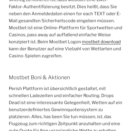
Faktor-Authentifizierung besitzt. Dies heißt, dass Sie
neben den Anmeldedaten einen for each TEXT oder E-
Mail gesandten Sicherheitscode eingeben müssen.
Mostbet ist eine Online-Plattform für Sportwetten und
Casinos, pass away auf auffallend einfache Weise
konzipiert ist. Beim Mostbet Logon
mostbet download
kann der Benutzer auf eine Vielzahl von Wettarten und
Casino-Spielen zugreifen.
Mostbet Boni & Aktionen
Perish Plattform ist übersichtlich gestaltet, mit
schnellen Ladezeiten und einfacher Routing. Drops
Dead ist eine interessante Gelegenheit, Wetten auf ein
benutzerdefiniertes Gewinnquotensystem zu
platzieren. Alles, has been Sie tun müssen, ist, das
Flugzeug zum richtigen Zeitpunkt anzuhalten und eine
gute Quote für Ihre ursprüngliche Wette zu erhalten.