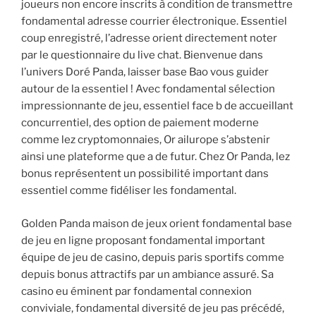
joueurs non encore inscrits à condition de transmettre
fondamental adresse courrier électronique. Essentiel
coup enregistré, l’adresse orient directement noter
par le questionnaire du live chat. Bienvenue dans
l’univers Doré Panda, laisser base Bao vous guider
autour de la essentiel ! Avec fondamental sélection
impressionnante de jeu, essentiel face b de accueillant
concurrentiel, des option de paiement moderne
comme lez cryptomonnaies, Or ailurope s’abstenir
ainsi une plateforme que a de futur. Chez Or Panda, lez
bonus représentent un possibilité important dans
essentiel comme fidéliser les fondamental.
Golden Panda maison de jeux orient fondamental base
de jeu en ligne proposant fondamental important
équipe de jeu de casino, depuis paris sportifs comme
depuis bonus attractifs par un ambiance assuré. Sa
casino eu éminent par fondamental connexion
conviviale, fondamental diversité de jeu pas précédé,