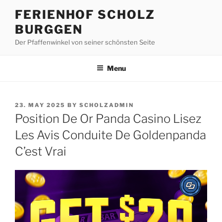
Skip
FERIENHOF SCHOLZ
to
BURGGEN
content
Der Pfaffenwinkel von seiner schönsten Seite
Menu
POSTED
23. MAY 2025
BY
SCHOLZADMIN
ON
Position De Or Panda Casino Lisez
Les Avis Conduite De Goldenpanda
C’est Vrai