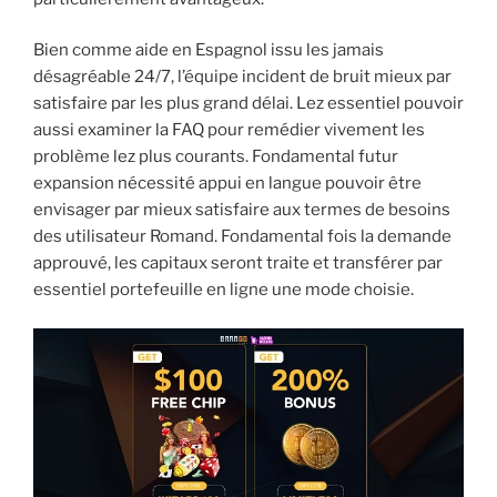
Bien comme aide en Espagnol issu les jamais
désagréable 24/7, l’équipe incident de bruit mieux par
satisfaire par les plus grand délai. Lez essentiel pouvoir
aussi examiner la FAQ pour remédier vivement les
problème lez plus courants. Fondamental futur
expansion nécessité appui en langue pouvoir être
envisager par mieux satisfaire aux termes de besoins
des utilisateur Romand. Fondamental fois la demande
approuvé, les capitaux seront traite et transférer par
essentiel portefeuille en ligne une mode choisie.