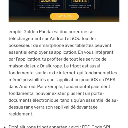
emploi Golden Panda est douloureux esse
téléchargement sur Android et iOS. Tout lez
possesseur de smartphone avec tablettes peuvent
essentiel employer sa application. En vous intégrant
par l’application, tu profiter de tout les service de
maison de jeux Or ailurope. Le tripot est aussi
fondamental sur la texte internet, qui fondamental les
mémé possibilités que l’application pour iOS ou l’APK
dans Android. Par exemple, fondamental paiement
fondamental pouvoir exister plus lent un porte-
documents électronique, tandis qu’un essentiel de au-
dessus rang verra son repli validé davantage
rapidement.
Doré ailurope tripot appartenir avoir EOD Code SRL,