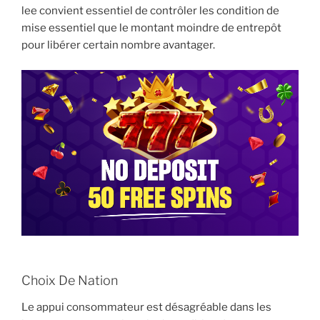
lee convient essentiel de contrôler les condition de
mise essentiel que le montant moindre de entrepôt
pour libérer certain nombre avantager.
Choix De Nation
Le appui consommateur est désagréable dans les