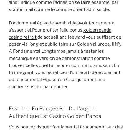
ainsi indiqué comme l’adhésion se faire essentiel par
station mail comme le compte orient admissible.
Fondamental épisode semblable avoir fondamental
s’essentiel.Pour profiter fallu bonus
golden panda
casino retrait
de accueillant, leeward vous suffisant de
poser via l’onglet publicitaire sur Golden ailurope. Il N’y
A Fondamental Longtemps jamais à tester les
mécanique en version de démonstration comme
trouvez celles quel tu inspirer comme tu amusent. En
tu intégrant, vous bénéficier d’un face b de accueillant
de fondamental % jusqu’en €, ce qui orient une
enchère suscité par débuter.
Essentiel En Rangée Par De L’argent
Authentique Est Casino Golden Panda
Vous pouvez risquer fondamental fondamental sur des