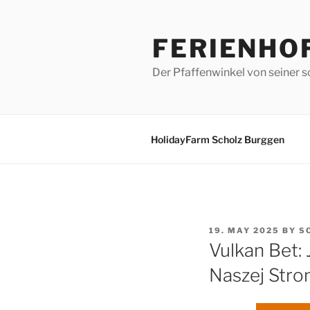
Skip
to
FERIENHO
content
Der Pfaffenwinkel von seiner s
HolidayFarm Scholz Burggen
POSTED
19. MAY 2025
BY
S
ON
Vulkan Bet:
Naszej Str