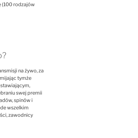
ę (100 rodzajów
o?
nsmisji na żywo, za
omijając tymże
bstawiającym,
braniu swej premii
adów, spinów i
de wszelkim
ści, zawodnicy