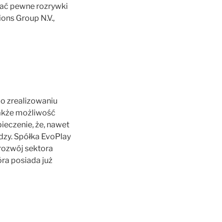
wać pewne rozrywki
ons Group N.V.,
po zrealizowaniu
akże możliwość
ieczenie, że, nawet
dzy. Spółka EvoPlay
 rozwój sektora
óra posiada już