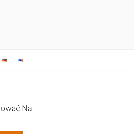
trować Na