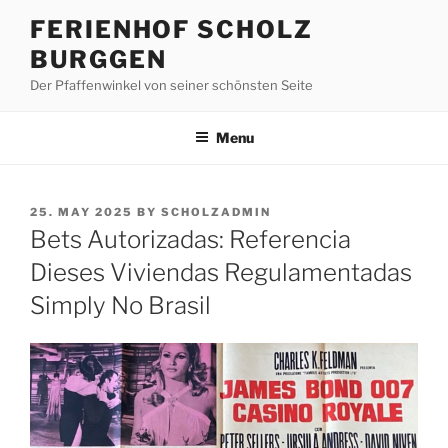
Skip
FERIENHOF SCHOLZ
to
BURGGEN
content
Der Pfaffenwinkel von seiner schönsten Seite
Menu
POSTED
25. MAY 2025
BY
SCHOLZADMIN
ON
Bets Autorizadas: Referencia
Dieses Viviendas Regulamentadas
Simply No Brasil