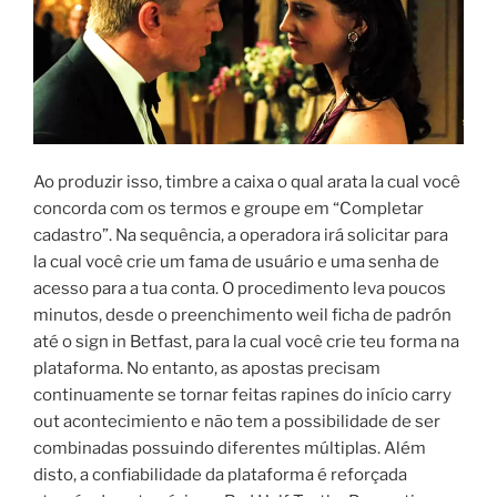
Ao produzir isso, timbre a caixa o qual arata la cual você
concorda com os termos e groupe em “Completar
cadastro”. Na sequência, a operadora irá solicitar para
la cual você crie um fama de usuário e uma senha de
acesso para a tua conta. O procedimento leva poucos
minutos, desde o preenchimento weil ficha de padrón
até o sign in Betfast, para la cual você crie teu forma na
plataforma. No entanto, as apostas precisam
continuamente se tornar feitas rapines do início carry
out acontecimiento e não tem a possibilidade de ser
combinadas possuindo diferentes múltiplas. Além
disto, a confiabilidade da plataforma é reforçada
através do patrocínio ao Red Half Truths Bragantino,
clube da Série A perform Brasileirão, o o qual fiera a
saúde financeira da operadora e sua presença no
cenário esportivo brasileiro.