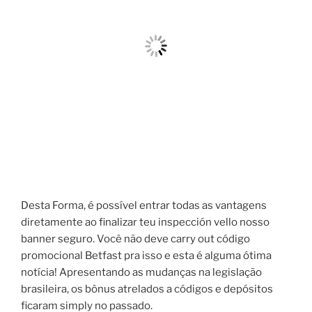
Desta Forma, é possível entrar todas as vantagens
diretamente ao finalizar teu inspección vello nosso
banner seguro. Você não deve carry out código
promocional Betfast pra isso e esta é alguma ótima
notícia! Apresentando as mudanças na legislação
brasileira, os bônus atrelados a códigos e depósitos
ficaram simply no passado.
O futebol, como esperado, é o carro-chefe, possuindo
betfast
destaque afin de eventos globais asi como
Champions Group, Libertadores e Premier Little
league. Além disto, campeonatos locais e regionais