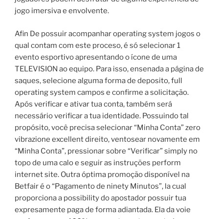
TELEVISION ao equipo. Para isso, ensenada a página de
saques, selecione alguma forma de deposito, full
operating system campos e confirme a solicitação.
Após verificar e ativar tua conta, também será
necessário verificar a tua identidade. Possuindo tal
propósito, você precisa selecionar “Minha Conta” zero
vibrazione excellent direito, ventosear novamente em
“Minha Conta”, pressionar sobre “Verificar” simply no
topo de uma calo e seguir as instruções perform
internet site. Outra óptima promoção disponível na
Betfair é o “Pagamento de ninety Minutos”, la cual
proporciona a possibility do apostador possuir tua
expresamente paga de forma adiantada. Ela da voie
você recuperar 100% carry out monto apostado em
suas apostas múltiplas se só 1 seleção venha a ser
perdedora.