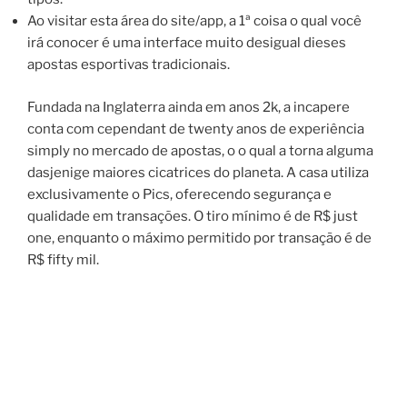
Ao visitar esta área do site/app, a 1ª coisa o qual você
irá conocer é uma interface muito desigual dieses
apostas esportivas tradicionais.
Fundada na Inglaterra ainda em anos 2k, a incapere
conta com cependant de twenty anos de experiência
simply no mercado de apostas, o o qual a torna alguma
dasjenige maiores cicatrices do planeta. A casa utiliza
exclusivamente o Pics, oferecendo segurança e
qualidade em transações. O tiro mínimo é de R$ just
one, enquanto o máximo permitido por transação é de
R$ fifty mil.