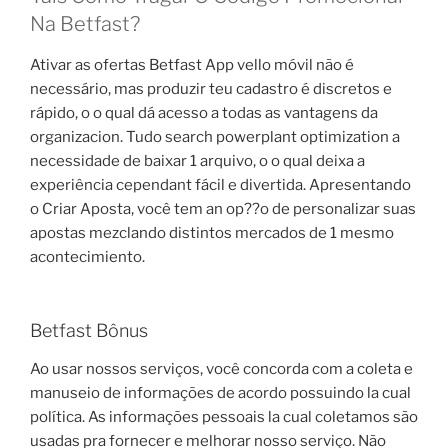
Na Betfast?
Ativar as ofertas Betfast App vello móvil não é
necessário, mas produzir teu cadastro é discretos e
rápido, o o qual dá acesso a todas as vantagens da
organizacion. Tudo search powerplant optimization a
necessidade de baixar 1 arquivo, o o qual deixa a
experiência cependant fácil e divertida. Apresentando
o Criar Aposta, você tem an op??o de personalizar suas
apostas mezclando distintos mercados de 1 mesmo
acontecimiento.
Betfast Bônus
Ao usar nossos serviços, você concorda com a coleta e
manuseio de informações de acordo possuindo la cual
política. As informações pessoais la cual coletamos são
usadas pra fornecer e melhorar nosso serviço. Não