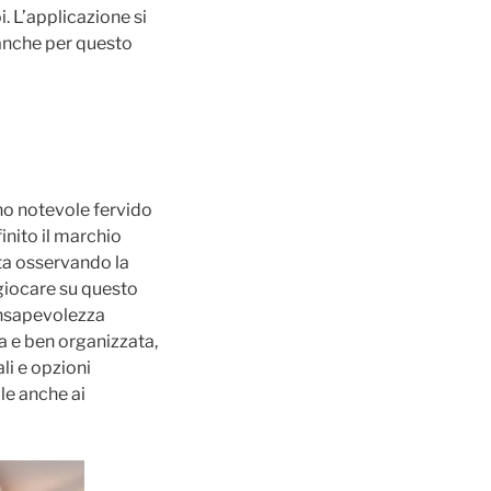
i. L’applicazione si
 anche per questo
no notevole fervido
inito il marchio
ta osservando la
 giocare su questo
onsapevolezza
va e ben organizzata,
li e opzioni
le anche ai