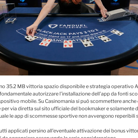
no 35.2 MB vittoria spazio disponibile e strategia operativo 
è fondamentale autorizzare l’installazione dell’app da fonti sc
spositivo mobile. Su Casinomania si può scommettere anche d
 per via diretta sul sito ufficiale del bookmaker e solamente d
quale le app di scommesse sportive non avvengono reperibili 
 tutti applicati persino all’eventuale attivazione dei bonus vitt