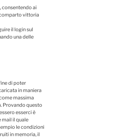
o, consentendo ai
o comparto vittoria
ire il login sul
onando una delle
ine di poter
caricata in maniera
e, come massima
tà. Provando questo
essero esserci è
 mail il quale
sempio le condizioni
uiti in memoria, il