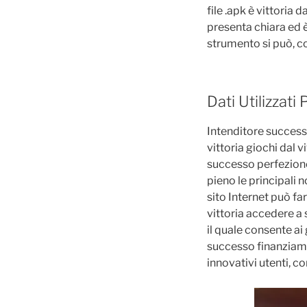
file .apk è vittoria 
presenta chiara ed 
strumento si può, c
Dati Utilizzati
Intenditore success
vittoria giochi dal 
successo perfezione
pieno le principali 
sito Internet può f
vittoria accedere a 
il quale consente ai
successo finanziamen
innovativi utenti, co