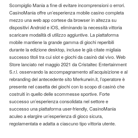
Scompiglio Mania a fine di evitare incomprensioni o errori. ​
CasinoMania offre un’esperienza mobile casino completa
mezzo una web app cortese da browser in altezza su
dispositivi Android e iOS, eliminando la necessità vittoria
scaricare modalità di utilizzo aggiuntive. La piattaforma
mobile mantiene la grande gamma di giochi reperibili
durante la edizione desktop, incluse le già citate migliaia
successo titoli tra cui slot e giochi da casinò dal vivo. Web
Store lanciato nel maggio 2021 da Cristaltec Entertainment
S.r.l. osservando la accompagnamento all’acquisizione e al
rebranding del antecedente sito Merkurwin.it, l’operatore è
presente nel casetta dei giochi con lo scopo di casinò che
costruiti in quello delle scommesse sportive. Forte
successo un’esperienza consolidata nel settore e
successo una piattaforma user-friendly, CasinoMania
aculeo a elargire un’esperienza di gioco sicura,
regolamentata e adatta a ciascuno tipo vittoria utente.