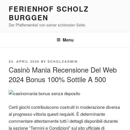
Skip
FERIENHOF SCHOLZ
to
BURGGEN
content
Der Pfaffenwinkel von seiner schönsten Seite
Menu
POSTED
24. APRIL 2026
BY
SCHOLZADMIN
ON
Casinò Mania Recensione Del Web
2024 Bonus 100% Sottile A 500
Certi giochi contribuiscono costruiti in moderazione diversa
al progresso vittoria questi requisiti. È determinante
commentare attentamente tutti i dettagli disponibili durante
la sezione “Termini e Condizioni” sul sito ufficiale di