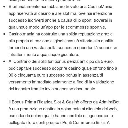
Sfortunatamente non abbiamo trovato una CasinoMania
app riservata al casinò e alle slot ma, ove hai intenzione
successo iscriverti anche a causa di lo sport, troverai in
qualunque modo un’app per le scommesse sportive.
Casino.mania ha costruito una solida reputazione grazie
alla propria attenzione ai giochi casinò vittoria alta qualità,
fornendo una vasta scelta successo opportunità successo
intrattenimento a qualunque giocatore.
Al Contrario dei soliti fun bonus senza anticipo da 5 euro,
può capitare successo scoprire casinò quale offrono fino a
30 o cinquanta euro successo bonus in assenza di
versamento immediato solamente a fine di la validazione
del incontro tramite invio successo documento.
Il Bonus Prima Ricarica Slot & Casinò offerto da AdmiralBet
è una promozione destinata solamente ai clientela del web,
escludendo coloro quale hanno cordiale o ingenuamente
collegato i loro conti presso i Punti Commercio fisici. A