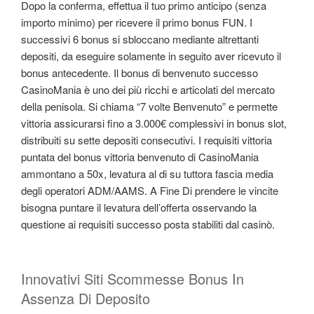
Dopo la conferma, effettua il tuo primo anticipo (senza
importo minimo) per ricevere il primo bonus FUN. I
successivi 6 bonus si sbloccano mediante altrettanti
depositi, da eseguire solamente in seguito aver ricevuto il
bonus antecedente. Il bonus di benvenuto successo
CasinoMania è uno dei più ricchi e articolati del mercato
della penisola. Si chiama “7 volte Benvenuto” e permette
vittoria assicurarsi fino a 3.000€ complessivi in bonus slot,
distribuiti su sette depositi consecutivi. I requisiti vittoria
puntata del bonus vittoria benvenuto di CasinoMania
ammontano a 50x, levatura al di su tuttora fascia media
degli operatori ADM/AAMS. A Fine Di prendere le vincite
bisogna puntare il levatura dell’offerta osservando la
questione ai requisiti successo posta stabiliti dal casinò.
Innovativi Siti Scommesse Bonus In
Assenza Di Deposito