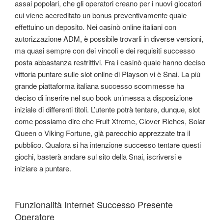
assai popolari, che gli operatori creano per i nuovi giocatori
cui viene accreditato un bonus preventivamente quale
effettuino un deposito. Nei casinò online italiani con
autorizzazione ADM, è possibile trovarli in diverse versioni,
ma quasi sempre con dei vincoli e dei requisiti successo
posta abbastanza restrittivi. Fra i casinò quale hanno deciso
vittoria puntare sulle slot online di Playson vi è Snai. La più
grande piattaforma italiana successo scommesse ha
deciso di inserire nel suo book un’messa a disposizione
iniziale di differenti titoli. L’utente potrà tentare, dunque, slot
come possiamo dire che Fruit Xtreme, Clover Riches, Solar
Queen o Viking Fortune, già parecchio apprezzate tra il
pubblico. Qualora si ha intenzione successo tentare questi
giochi, basterà andare sul sito della Snai, iscriversi e
iniziare a puntare.
Funzionalità Internet Successo Presente
Operatore