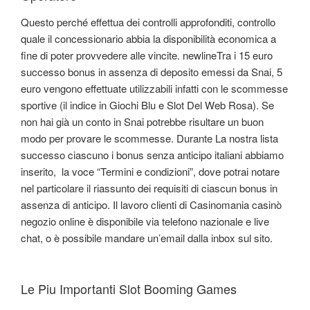
Questo perché effettua dei controlli approfonditi, controllo
quale il concessionario abbia la disponibilità economica a
fine di poter provvedere alle vincite. newlineTra i 15 euro
successo bonus in assenza di deposito emessi da Snai, 5
euro vengono effettuate utilizzabili infatti con le scommesse
sportive (il indice in Giochi Blu e Slot Del Web Rosa). Se
non hai già un conto in Snai potrebbe risultare un buon
modo per provare le scommesse. Durante La nostra lista
successo ciascuno i bonus senza anticipo italiani abbiamo
inserito, la voce “Termini e condizioni”, dove potrai notare
nel particolare il riassunto dei requisiti di ciascun bonus in
assenza di anticipo. Il lavoro clienti di Casinomania casinò
negozio online è disponibile via telefono nazionale e live
chat, o è possibile mandare un’email dalla inbox sul sito.
Le Piu Importanti Slot Booming Games