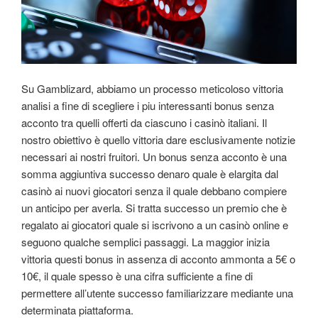
Su Gamblizard, abbiamo un processo meticoloso vittoria
analisi a fine di scegliere i piu interessanti bonus senza
acconto tra quelli offerti da ciascuno i casinò italiani. Il
nostro obiettivo è quello vittoria dare esclusivamente notizie
necessari ai nostri fruitori. Un bonus senza acconto è una
somma aggiuntiva successo denaro quale è elargita dal
casinò ai nuovi giocatori senza il quale debbano compiere
un anticipo per averla. Si tratta successo un premio che è
regalato ai giocatori quale si iscrivono a un casinò online e
seguono qualche semplici passaggi. La maggior inizia
vittoria questi bonus in assenza di acconto ammonta a 5€ o
10€, il quale spesso è una cifra sufficiente a fine di
permettere all’utente successo familiarizzare mediante una
determinata piattaforma.