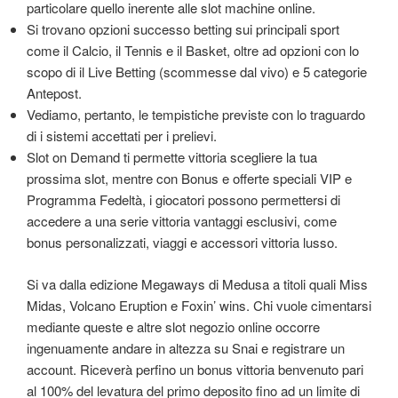
particolare quello inerente alle slot machine online.
Si trovano opzioni successo betting sui principali sport
come il Calcio, il Tennis e il Basket, oltre ad opzioni con lo
scopo di il Live Betting (scommesse dal vivo) e 5 categorie
Antepost.
Vediamo, pertanto, le tempistiche previste con lo traguardo
di i sistemi accettati per i prelievi.
Slot on Demand ti permette vittoria scegliere la tua
prossima slot, mentre con Bonus e offerte speciali VIP e
Programma Fedeltà, i giocatori possono permettersi di
accedere a una serie vittoria vantaggi esclusivi, come
bonus personalizzati, viaggi e accessori vittoria lusso.
Si va dalla edizione Megaways di Medusa a titoli quali Miss
Midas, Volcano Eruption e Foxin’ wins. Chi vuole cimentarsi
mediante queste e altre slot negozio online occorre
ingenuamente andare in altezza su Snai e registrare un
account. Riceverà perfino un bonus vittoria benvenuto pari
al 100% del levatura del primo deposito fino ad un limite di