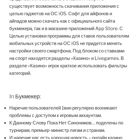
существует возможность скачивания приложения с
целью гаджетов на ОС iOS. Софт для айфонов и
айпадов можно скачать как с официального сайта
букмекера, так и в магазине приложений App Store. С
Целью установки программы для ставок пользователям
мобильных устройств на ОС iOS не придется менять
настройки своего смартфона. Под блоком со ставками
на спорт находятся разделы «Казино» и Livegames. В
разделе «Казино» игрок краткое использовать фильтры
категорий.
In Букмекер:
Наречие пользователей 1вин регулярно возникают
проблемы с доступом к игровым аккаунтам.
К Данному Слову Пока Нет Синонимов… поделены по
турнирам, премьер-министр лигам и странам.
И наречие нас есть хорошая новость – онлайн казино