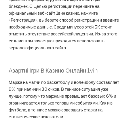
блэкджек. С Целью регистрации перейдите на
официальный веб-сайт 1вин казино, нажмите
«Регистрация», выберите способ регистрации и введите
необходимые данные. Среди минусов этой БК стоит
отметить отсутствие российской лицензии. Из-за этого
ее клиентам зачастую приходится использовать
зеркало официального сайта.
Азартні Ігри В Казино Онлайн 1vin
Маржа на матчи по баскетболу и волейболу составляет
9% при наличии 30 очков. В теннисе ситуация уже
лучше, потому что маржа не превышает базовых 6% и
ограничивается только топовыми событиями. Как и в
футболе, в теннисе можно совершать ставки на
статистические показатели.