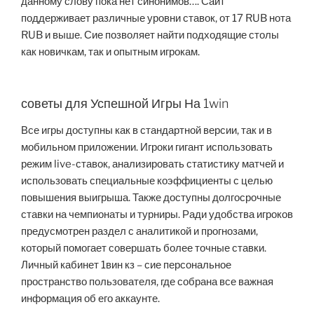
данному слову пока нет синонимов…. Сайт
поддерживает различные уровни ставок, от 17 RUB нота
RUB и выше. Сие позволяет найти подходящие столы
как новичкам, так и опытным игрокам.
советы для Успешной Игры На 1win
Все игры доступны как в стандартной версии, так и в
мобильном приложении. Игроки гигант использовать
режим live-ставок, анализировать статистику матчей и
использовать специальные коэффициенты с целью
повышения выигрыша. Также доступны долгосрочные
ставки на чемпионаты и турниры. Ради удобства игроков
предусмотрен раздел с аналитикой и прогнозами,
который помогает совершать более точные ставки.
Личный кабинет 1вин кз – сие персональное
пространство пользователя, где собрана все важная
информация об его аккаунте.