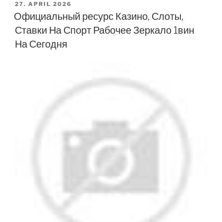
POSTED
27. APRIL 2026
ON
Официальный ресурс Казино, Слоты,
Ставки На Спорт Рабочее Зеркало 1вин
На Сегодня