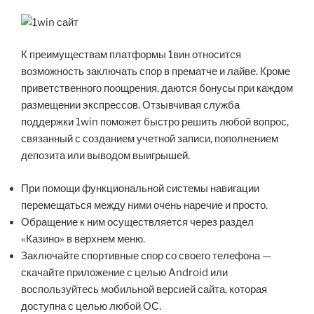
К преимуществам платформы 1вин относится
возможность заключать спор в прематче и лайве. Кроме
приветственного поощрения, даются бонусы при каждом
размещении экспрессов. Отзывчивая служба
поддержки 1win поможет быстро решить любой вопрос,
связанный с созданием учетной записи, пополнением
депозита или выводом выигрышей.
При помощи функциональной системы навигации
перемещаться между ними очень наречие и просто.
Обращение к ним осуществляется через раздел
«Казино» в верхнем меню.
Заключайте спортивные спор со своего телефона —
скачайте приложение с целью Android или
воспользуйтесь мобильной версией сайта, которая
доступна с целью любой ОС.