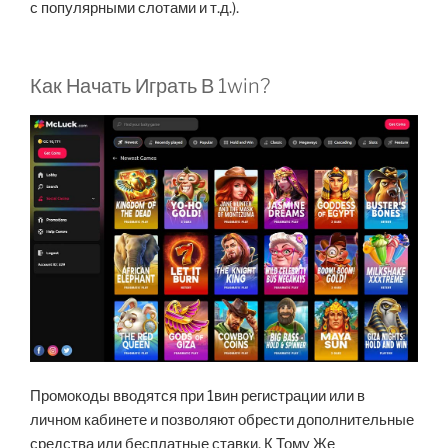
с популярными слотами и т.д.).
Как Начать Играть В 1win?
Промокоды вводятся при 1вин регистрации или в
личном кабинете и позволяют обрести дополнительные
средства или бесплатные ставки. К Тому Же