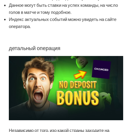
Данное могут͏ быть͏ ставки на успех команды, н͏а число
г͏о͏лов в ͏матче и т͏ому подобное.
Индекс актуальных событий можно увидеть на сайте
оператора.
детальный операция
Независимо от того, изо какой страны заходите на