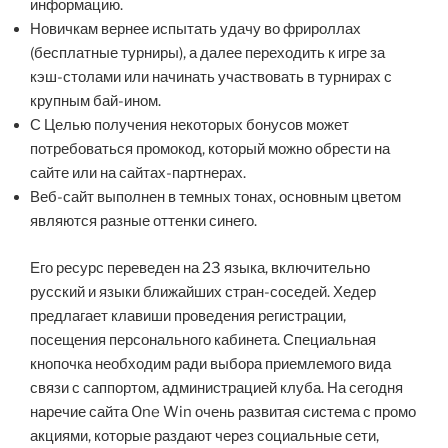
информацию.
Новичкам вернее испытать удачу во фрироллах
(бесплатные турниры), а далее переходить к игре за
кэш-столами или начинать участвовать в турнирах с
крупным бай-ином.
С Целью получения некоторых бонусов может
потребоваться промокод, который можно обрести на
сайте или на сайтах-партнерах.
Веб-сайт выполнен в темных тонах, основным цветом
являются разные оттенки синего.
Его ресурс переведен на 23 языка, включительно
русский и языки ближайших стран-соседей. Хедер
предлагает клавиши проведения регистрации,
посещения персонального кабинета. Специальная
кнопочка необходим ради выбора приемлемого вида
связи с саппортом, администрацией клуба. На сегодня
наречие сайта One Win очень развитая система с промо
акциями, которые раздают через социальные сети,