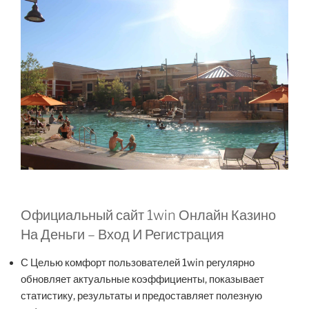
Официальный сайт 1win Онлайн Казино
На Деньги – Вход И Регистрация
С Целью комфорт пользователей 1win регулярно
обновляет актуальные коэффициенты, показывает
статистику, результаты и предоставляет полезную