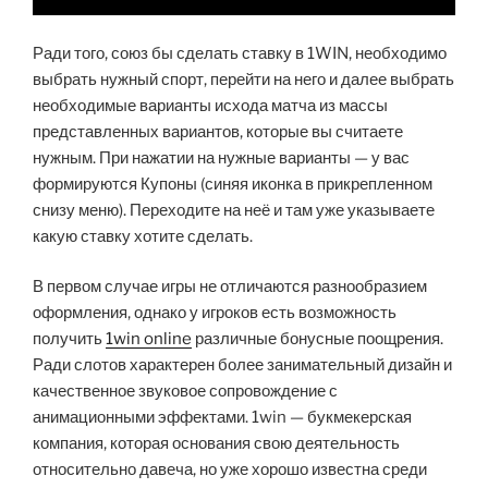
Ради того, союз бы сделать ставку в 1WIN, необходимо
выбрать нужный спорт, перейти на него и далее выбрать
необходимые варианты исхода матча из массы
представленных вариантов, которые вы считаете
нужным. При нажатии на нужные варианты — у вас
формируются Купоны (синяя иконка в прикрепленном
снизу меню). Переходите на неё и там уже указываете
какую ставку хотите сделать.
В первом случае игры не отличаются разнообразием
оформления, однако у игроков есть возможность
получить
1win online
различные бонусные поощрения.
Ради слотов характерен более занимательный дизайн и
качественное звуковое сопровождение с
анимационными эффектами. 1win — букмекерская
компания, которая основания свою деятельность
относительно давеча, но уже хорошо известна среди