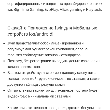
сертифицированных и надежных провайдеров игр, таких
как Big Time Gaming, EvoPlay, Microgaming и Playtech.
Скачайте Приложение 1win для Мобильных
Устройств Ios/android!
1win представляет собой лицензированной и
регулируемой букмекерской компанией, словно
гарантия соблюдение законов и стандартов.
Поэтому, без регистрации выводить деньги изо онлайн
казино невозможно.
В автомате действуют строгие к данному слову пока
только через мой труп синонимов… по ставкам, а также
доступна таблица с результатами.
Оптимальным вариантом для новичков портала будет
видеоигра с минимальными ставками.
Кроме приветственного поощрения, даются бонусы при