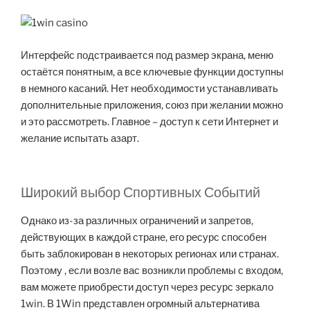
Интерфейс подстраивается под размер экрана, меню
остаётся понятным, а все ключевые функции доступны
в немного касаний. Нет необходимости устанавливать
дополнительные приложения, союз при желании можно
и это рассмотреть. Главное – доступ к сети Интернет и
желание испытать азарт.
Широкий выбор Спортивных Событий
Однако из-за различных ограничений и запретов,
действующих в каждой стране, его ресурс способен
быть заблокирован в некоторых регионах или странах.
Поэтому , если возле вас возникли проблемы с входом,
вам можете приобрести доступ через ресурс зеркало
1win. В 1Win представлен огромный альтернатива