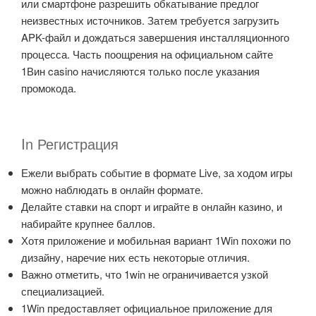
или смартфоне разрешить обкатывание предлог
неизвестных источников. Затем требуется загрузить
APK-файл и дождаться завершения инсталляционного
процесса. Часть поощрения на официальном сайте
1Вин casino начисляются только после указания
промокода.
In Регистрация
Ежели выбрать событие в формате Live, за ходом игры
можно наблюдать в онлайн формате.
Делайте ставки на спорт и играйте в онлайн казино, и
набирайте крупнее баллов.
Хотя приложение и мобильная вариант 1Win похожи по
дизайну, наречие них есть некоторые отличия.
Важно отметить, что 1win не ограничивается узкой
специализацией.
1Win предоставляет официальное приложение для