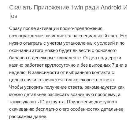
Скачать Приложение 1win ради Android И
Ios
Сразу после активации промо-предложения,
вознаграждение начисляется на специальный счет. Его
нужно отыграть с учетом установленных условий и по
окончании этого можно будет вывести с основного
баланса в денежном эквиваленте. Отдел поддержки
казино работает круглосуточно и без выходных 7 дни в
неделю. В зависимости от выбранного контакта с
целью связи, отличается только скорость ответа.
Чтобы ускорить получение ответа, рекомендуется как
можно детальнее расписать возникшую проблему, а
также указать ID аккаунта. Приложение доступно к
скачиванию бесплатно о его особенностях детальнее
расскажем далее.