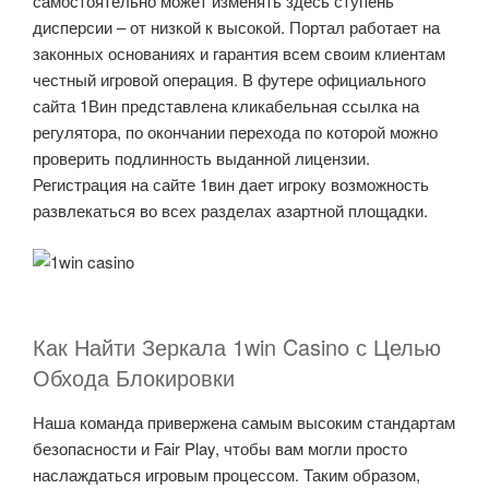
самостоятельно может изменять здесь ступень
дисперсии – от низкой к высокой. Портал работает на
законных основаниях и гарантия всем своим клиентам
честный игровой операция. В футере официального
сайта 1Вин представлена кликабельная ссылка на
регулятора, по окончании перехода по которой можно
проверить подлинность выданной лицензии.
Регистрация на сайте 1вин дает игроку возможность
развлекаться во всех разделах азартной площадки.
Как Найти Зеркала 1win Casino с Целью
Обхода Блокировки
Наша команда привержена самым высоким стандартам
безопасности и Fair Play, чтобы вам могли просто
наслаждаться игровым процессом. Таким образом,