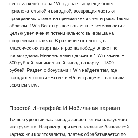
система кешбэка на 1Win делает игру ещё более
привлекательной и выгодной, возвращая часть от
проигранных ставок на премиальный счёт игрока. Таким
образом, 1Win Bet открывает отличные возможности с
целью увеличения потенциального выигрыша на
спортивных ставках. В различие от слотов, в
классических азартных играх на победу влияет не
только удача. Минимальный депозит в 1 Win казино –
500 рублей, минимальный вывод на карту – 1500
рублей. Раздел с бонусами 1 Win найдете там, где
находятся кнопки «Вход» и «Регистрация» – в правом
верхнем углу.
Простой Интерфейс И Мобильная вариант
Точные урочный час вывода зависят от используемого
инструмента. Например, при использовании банковской
картеж или криптовалюты, платеж обрабатывается по