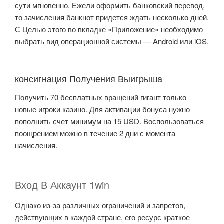
сути мгновенно. Ежели оформить банковский перевод,
то зачисления банкнот придется ждать несколько дней.
С Целью этого во вкладке «Приложение» необходимо
выбрать вид операционной системы — Android или iOS.
консигнация Получения Выигрыша
Получить 70 бесплатных вращений гигант только
новые игроки казино. Для активации бонуса нужно
пополнить счет минимум на 15 USD. Воспользоваться
поощрением можно в течение 2 дни с момента
начисления.
Вход В Аккаунт 1win
Однако из-за различных ограничений и запретов,
действующих в каждой стране, его ресурс краткое