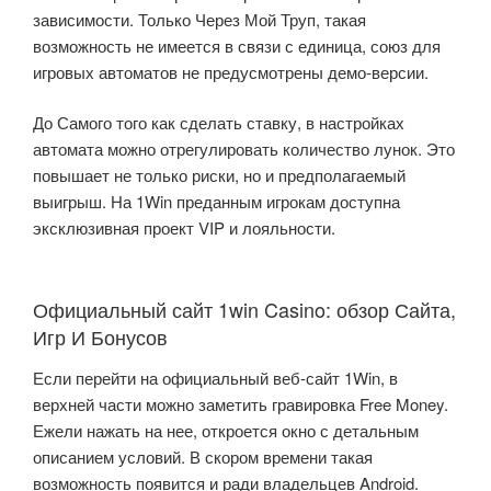
зависимости. Только Через Мой Труп, такая
возможность не имеется в связи с единица, союз для
игровых автоматов не предусмотрены демо-версии.
До Самого того как сделать ставку, в настройках
автомата можно отрегулировать количество лунок. Это
повышает не только риски, но и предполагаемый
выигрыш. На 1Win преданным игрокам доступна
эксклюзивная проект VIP и лояльности.
Официальный сайт 1win Casino: обзор Сайта,
Игр И Бонусов
Если перейти на официальный веб-сайт 1Win, в
верхней части можно заметить гравировка Free Money.
Ежели нажать на нее, откроется окно с детальным
описанием условий. В скором времени такая
возможность появится и ради владельцев Android.