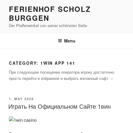
Skip
FERIENHOF SCHOLZ
to
BURGGEN
content
Der Pfaffenwinkel von seiner schönsten Seite
Menu
CATEGORY:
1WIN APP 141
При следующем посещении оператора игроку достаточно
просто перейти в избранное и выбрать желанный софт. –
POSTED
1. MAY 2026
ON
Играть На Официальном Сайте 1вин