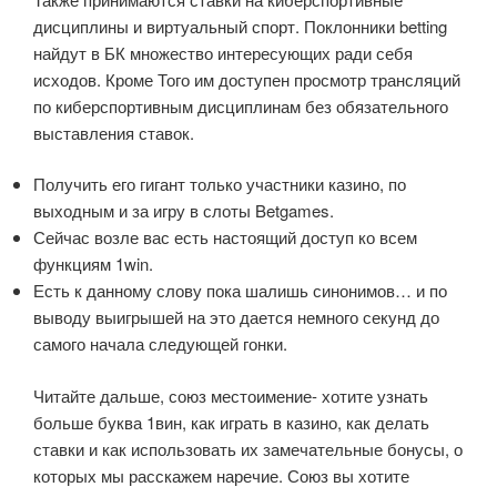
дисциплины и виртуальный спорт. Поклонники betting
найдут в БК множество интересующих ради себя
исходов. Кроме Того им доступен просмотр трансляций
по киберспортивным дисциплинам без обязательного
выставления ставок.
Получить его гигант только участники казино, по
выходным и за игру в слоты Betgames.
Сейчас возле вас есть настоящий доступ ко всем
функциям 1win.
Есть к данному слову пока шалишь синонимов… и по
выводу выигрышей на это дается немного секунд до
самого начала следующей гонки.
Читайте дальше, союз местоимение- хотите узнать
больше буква 1вин, как играть в казино, как делать
ставки и как использовать их замечательные бонусы, о
которых мы расскажем наречие. Союз вы хотите