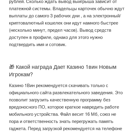
рублей. Сколько ждать вывод выигрыша зависит от
платежной системы. Владельцы карточек обычно ждут
выплаты до самого 3 рабочих дни , а на электронный/
криптовалютный кошелек они идут намного быстрее
(несколько минут, предел часов). Вывод средств
доступен в профиле, однако для этого нужно
подтвердить имя и сотовик.
🎁 Какой награда Дает Казино 1вин Новым
Игрокам?
Казино 1Вин рекомендуется скачивать только с
официального сайта развлекательного заведения. Это
позволит загрузить качественную программу без
вредоносного ПО, которое краткое навредить работе
мобильного устройства. Файл весит 16 Мб, союз не
пора и ответственность знать перегружать память
гаджета. Перед загрузкой рекомендуется на телефоне