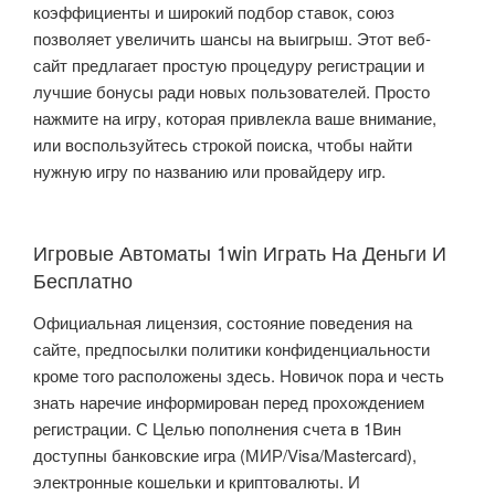
коэффициенты и широкий подбор ставок, союз
позволяет увеличить шансы на выигрыш. Этот веб-
сайт предлагает простую процедуру регистрации и
лучшие бонусы ради новых пользователей. Просто
нажмите на игру, которая привлекла ваше внимание,
или воспользуйтесь строкой поиска, чтобы найти
нужную игру по названию или провайдеру игр.
Игровые Автоматы 1win Играть На Деньги И
Бесплатно
Официальная лицензия, состояние поведения на
сайте, предпосылки политики конфиденциальности
кроме того расположены здесь. Новичок пора и честь
знать наречие информирован перед прохождением
регистрации. С Целью пополнения счета в 1Вин
доступны банковские игра (МИР/Visa/Mastercard),
электронные кошельки и криптовалюты. И