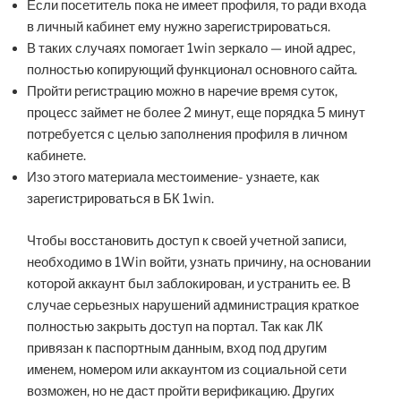
Если посетитель пока не имеет профиля, то ради входа
в личный кабинет ему нужно зарегистрироваться.
В таких случаях помогает 1win зеркало — иной адрес,
полностью копирующий функционал основного сайта.
Пройти регистрацию можно в наречие время суток,
процесс займет не более 2 минут, еще порядка 5 минут
потребуется с целью заполнения профиля в личном
кабинете.
Изо этого материала местоимение- узнаете, как
зарегистрироваться в БК 1win.
Чтобы восстановить доступ к своей учетной записи,
необходимо в 1Win войти, узнать причину, на основании
которой аккаунт был заблокирован, и устранить ее. В
случае серьезных нарушений администрация краткое
полностью закрыть доступ на портал. Так как ЛК
привязан к паспортным данным, вход под другим
именем, номером или аккаунтом из социальной сети
возможен, но не даст пройти верификацию. Других