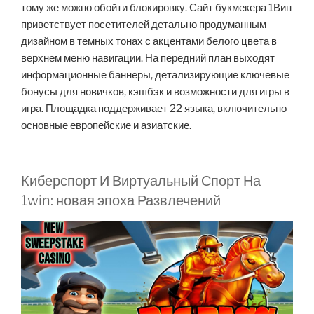
тому же можно обойти блокировку. Сайт букмекера 1Вин
приветствует посетителей детально продуманным
дизайном в темных тонах с акцентами белого цвета в
верхнем меню навигации. На передний план выходят
информационные баннеры, детализирующие ключевые
бонусы для новичков, кэшбэк и возможности для игры в
игра. Площадка поддерживает 22 языка, включительно
основные европейские и азиатские.
Киберспорт И Виртуальный Спорт На
1win: новая эпоха Развлечений