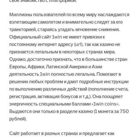
своё знакомство с платформой.
Миллионы пользователей по всему миру наслаждаются
взлетающим самолетом и внимательно следят за его
траекторией, стараясь угадать мгновение снижения.
Официальный сайт 1win не имеет привязки к
постоянному интернет адресу (url), так как казино не
признается легальным в некоторых странах мира.
Однако, достаточно признать, что в большинстве стран
Европы, Африки, Латинской Америки и Азии
деятельность 1win полностью легальна. Помогают в
решении любых проблем и дают подробные инструкции
по выполнению различных действий (пополнение счета,
регистрация, активация бонусов и т.д.). Она поощряет
энергичность специальными баллами «1win coins».
Выдаются они только в разделе казино (1 монета за 750
рублей).
Сайт работает в разных странах и предлагает как