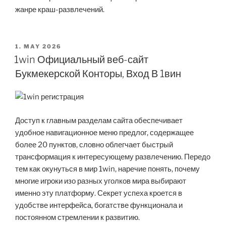
жанре краш-развлечений.
POSTED
1. MAY 2026
ON
1win Официальный веб-сайт
Букмекерской Конторы, Вход В 1вин
Доступ к главным разделам сайта обеспечивает
удобное навигационное меню предлог, содержащее
более 20 пунктов, словно облегчает быстрый
трансформация к интересующему развлечению. Передо
тем как окунуться в мир 1win, наречие понять, почему
многие игроки изо разных уголков мира выбирают
именно эту платформу. Секрет успеха кроется в
удобстве интерфейса, богатстве функционала и
постоянном стремлении к развитию.