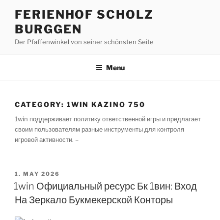
Skip
FERIENHOF SCHOLZ
to
BURGGEN
content
Der Pfaffenwinkel von seiner schönsten Seite
Menu
CATEGORY:
1WIN KAZINO 750
1win поддерживает политику ответственной игры и предлагает
своим пользователям разные инструменты для контроля
игровой активности. –
POSTED
1. MAY 2026
ON
1win Официальный ресурс Бк 1вин: Вход
На Зеркало Букмекерской Конторы