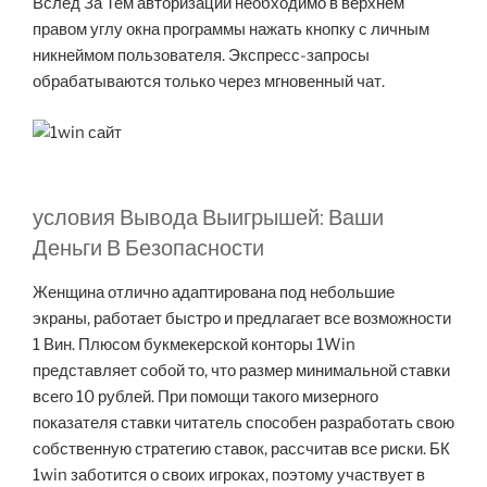
Вслед За Тем авторизации необходимо в верхнем
правом углу окна программы нажать кнопку с личным
никнеймом пользователя. Экспресс-запросы
обрабатываются только через мгновенный чат.
условия Вывода Выигрышей: Ваши
Деньги В Безопасности
Женщина отлично адаптирована под небольшие
экраны, работает быстро и предлагает все возможности
1 Вин. Плюсом букмекерской конторы 1Win
представляет собой то, что размер минимальной ставки
всего 10 рублей. При помощи такого мизерного
показателя ставки читатель способен разработать свою
собственную стратегию ставок, рассчитав все риски. БК
1win заботится о своих игроках, поэтому участвует в