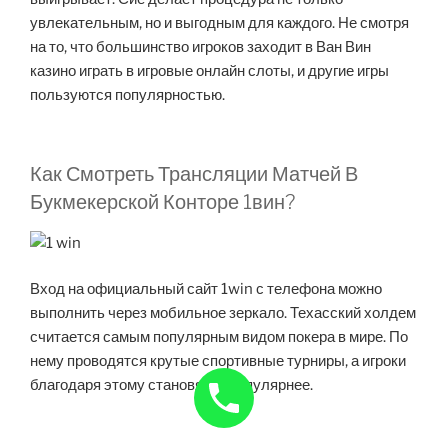
увлекательным, но и выгодным для каждого. Не смотря
на то, что большинство игроков заходит в Ван Вин
казино играть в игровые онлайн слоты, и другие игры
пользуются популярностью.
Как Смотреть Трансляции Матчей В
Букмекерской Конторе 1вин?
Вход на официальный сайт 1win с телефона можно
выполнить через мобильное зеркало. Техасский холдем
считается самым популярным видом покера в мире. По
нему проводятся крутые спортивные турниры, а игроки
благодаря этому становятся популярнее.