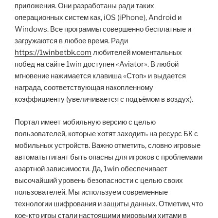
приложения. Они разработаны ради таких
операционных систем как, iOS (iPhone), Android и
Windows. Все программы совершенно бесплатные и
загружаются в любое время. Ради
https://1winbetbk.com
любителей моментальных
побед на сайте 1win доступен «Aviator». В любой
мгновение нажимается клавиша «Стоп» и выдается
награда, соответствующая накопленному
коэффициенту (увеличивается с подъёмом в воздух).
Портал имеет мобильную версию с целью
пользователей, которые хотят заходить на ресурс БК с
мобильных устройств. Важно отметить, словно игровые
автоматы гигант быть опасны для игроков с проблемами
азартной зависимости. Да, 1win обеспечивает
высочайший уровень безопасности с целью своих
пользователей. Мы используем современные
технологии шифрования и защиты данных. Отметим, что
кое-кто игры стали настоящими мировыми хитами в