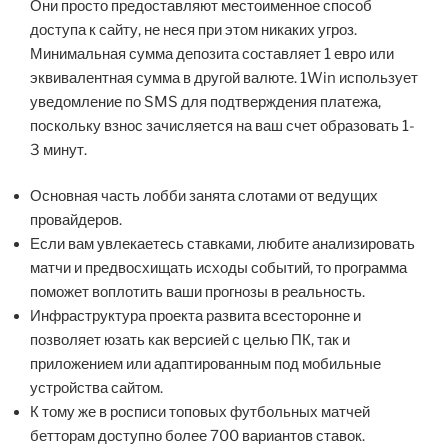
Они просто предоставляют местоименное способ
доступа к сайту, не неся при этом никаких угроз.
Минимальная сумма депозита составляет 1 евро или
эквивалентная сумма в другой валюте. 1Win использует
уведомление по SMS для подтверждения платежа,
поскольку взнос зачисляется на ваш счет образовать 1-
3 минут.
Основная часть лобби занята слотами от ведущих
провайдеров.
Если вам увлекаетесь ставками, любите анализировать
матчи и предвосхищать исходы событий, то программа
поможет воплотить ваши прогнозы в реальность.
Инфраструктура проекта развита всесторонне и
позволяет юзать как версией с целью ПК, так и
приложением или адаптированным под мобильные
устройства сайтом.
К тому же в росписи топовых футбольных матчей
бетторам доступно более 700 вариантов ставок.