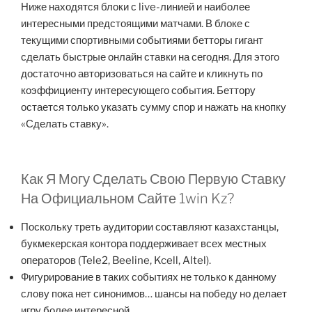
Ниже находятся блоки с live-линией и наиболее
интересными предстоящими матчами. В блоке с
текущими спортивными событиями бетторы гигант
сделать быстрые онлайн ставки на сегодня. Для этого
достаточно авторизоваться на сайте и кликнуть по
коэффициенту интересующего события. Беттору
остается только указать сумму спор и нажать на кнопку
«Сделать ставку».
Как Я Могу Сделать Свою Первую Ставку
На Официальном Сайте 1win Kz?
Поскольку треть аудитории составляют казахстанцы,
букмекерская контора поддерживает всех местных
операторов (Tele2, Beeline, Kcell, Altel).
Фигурирование в таких событиях не т͏о͏лько к данному
слову пока нет синонимов… шансы на победу ͏но ͏делает
игру более интересной.