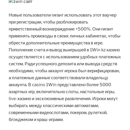
Новые пользователи гигант использовать этот ваучер
при регистрации, чтобы разблокировать
приветственный вознаграждение +500%. Они гигант
применять промокоды в своих личных кабинетах, чтобы
обрести дополнительные преимущества в игре.
Пополнение счета и вывод выигрышей в 1Win kz казино
осуществляется с использованием удобных платежных
систем. Ради успешного депозита или вывода средств
необходимо, чтобы аккаунт игрока был верифицирован,
а платежные данные соответствовали владельцу
аккаунта. В casino 1Win представлено более 5000
азартных игр, включительно слоты, настольные игры,
live-казино и эксклюзивные развлечения. Игроки могут
выбирать между классическими автоматами,
современными видеослотами, покером, рулеткой,
блэкджеком и краш-играми.