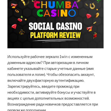
Используйте рабочее зеркало 1win с измененным
доменным адресом? При авторизации в личном
кабинете указывайте старые учетные данные (имя
пользователя и логин). Чтобы обезопасить аккаунт,
включайте двухфакторную аутентификацию.
Зарегистрируйтесь, введите промокод при
необходимости, активируйте бонусы и участвуйте в
акциях с целью дополнительных возможностей.
Вознаграждение ради новичков предоставляется при
первом же пополнении.