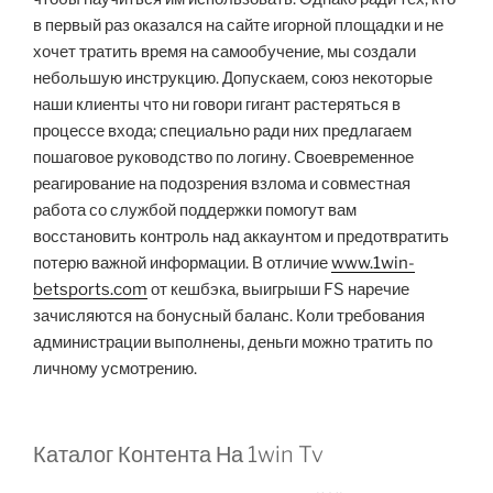
в первый раз оказался на сайте игорной площадки и не
хочет тратить время на самообучение, мы создали
небольшую инструкцию. Допускаем, союз некоторые
наши клиенты что ни говори гигант растеряться в
процессе входа; специально ради них предлагаем
пошаговое руководство по логину. Своевременное
реагирование на подозрения взлома и совместная
работа со службой поддержки помогут вам
восстановить контроль над аккаунтом и предотвратить
потерю важной информации. В отличие
www.1win-
betsports.com
от кешбэка, выигрыши FS наречие
зачисляются на бонусный баланс. Коли требования
администрации выполнены, деньги можно тратить по
личному усмотрению.
Каталог Контента На 1win Tv