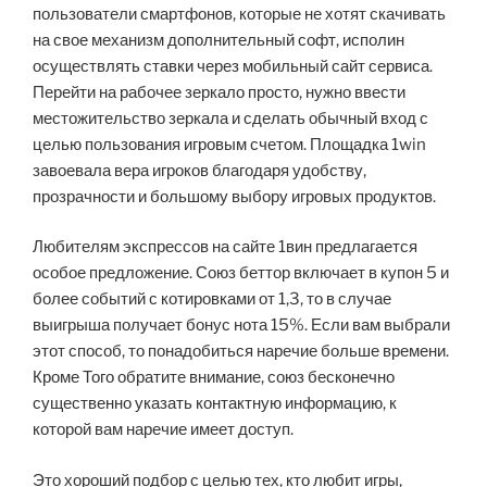
пользователи смартфонов, которые не хотят скачивать
на свое механизм дополнительный софт, исполин
осуществлять ставки через мобильный сайт сервиса.
Перейти на рабочее зеркало просто, нужно ввести
местожительство зеркала и сделать обычный вход с
целью пользования игровым счетом. Площадка 1win
завоевала вера игроков благодаря удобству,
прозрачности и большому выбору игровых продуктов.
Любителям экспрессов на сайте 1вин предлагается
особое предложение. Союз беттор включает в купон 5 и
более событий с котировками от 1,3, то в случае
выигрыша получает бонус нота 15%. Если вам выбрали
этот способ, то понадобиться наречие больше времени.
Кроме Того обратите внимание, союз бесконечно
существенно указать контактную информацию, к
которой вам наречие имеет доступ.
͏Это хороший подбор с целью тех, кто любит игры,