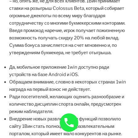
– но, опять же, не для всех клиентов. 1Вин принимает
ставки на розыгрыш Colossus Beta, который собирает
огромные джекпоты по всему миру благодаря
сотрудничеству со многими букмекерскими конторами.
Введя промокод наречие, игрок получает пожизненную
возможность получать скидку 20% на любой вклад.
Сумма бонуса зачисляется на счет мгновенно и, по
утверждениям букмекера, не требует отыгрыша.
Да, мобильное приложение 1win доступно ради
устройств на базе Android и iOS.
Обращаем внимание, словно в некоторых странах 1win
награда на первый взнос не действует.
Ради посетителей, желающих оценить разнообразие и
количество дисциплин спорта онлайн, предусмотрен
режим наблюдателя.
Внедрение новых развлечений и функций позволило
сайту 1Вин стать полноценным развлекательным
порталом, который имеет мало конкурентов на рынке.