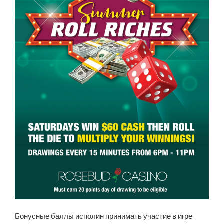
Бонусные баллы исполин принимать участие в игре