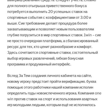
выигрыш реальных средств. Следует учесть, словно
для полного отыгрыша приветственного бонуса
потребуется выполнить 20 успешных ставок на
спортивные события с коэффициентами от 3.00 и
выше. Сие требование делает процедура более
захватывающим и позволяет новым пользователям
глубже погрузиться в мир спортивных ставок. 1win – сие
не просто очередная платформа, а сбалансированный
ресурс для тех, кто ценит разнообразие и комфорт.
Здесь сочетаются спортивные ставки, состоятельный
выбор игровых развлечений, гибкая бонусная
программа и продуманный интерфейс.
Вслед За Тем создания личного кабинета на сайте,
новому игроку предстоит пройти верификацию. буква
помощью этого работники нашей компании исполин
определить годы новоиспеченного игрока. Компания one
win против ставок на спорт и использования азартных
игр молодыми людьми, которым ещё не исполнилось