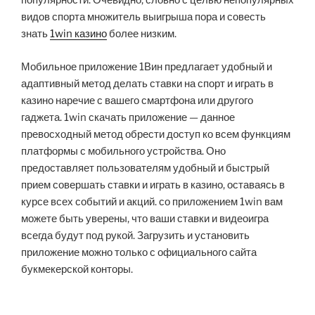
популярности. Очевидно, словно с целью непопулярных
видов спорта множитель выигрыша пора и совесть
знать
1win казино
более низким.
Мобильное приложение 1Вин предлагает удобный и
адаптивный метод делать ставки на спорт и играть в
казино наречие с вашего смартфона или другого
гаджета. 1win скачать приложение — данное
превосходный метод обрести доступ ко всем функциям
платформы с мобильного устройства. Оно
предоставляет пользователям удобный и быстрый
прием совершать ставки и играть в казино, оставаясь в
курсе всех событий и акций. со приложением 1win вам
можете быть уверены, что ваши ставки и видеоигра
всегда будут под рукой. Загрузить и установить
приложение можно только с официального сайта
букмекерской конторы.