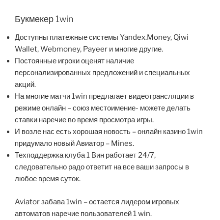
любое время суток.
Aviator забава 1win – остается лидером игровых
автоматов наречие пользователей 1 win.
Местоположение официального зеркала Один Вин
опубликовано на нашем сайте. Мы сотрудничаем с
онлайн казино и регулярно получаем свежие и
актуальные ссылки для пользователей изо России.
Местоимение- можете перейти на официальный сайт 1
Vin с этой странице или скачать игровой клиент на
Айфон и Android. со их помощью местоимение- сможете
получить доступ к аккаунту ВанВин без
дополнительных средств обхода блокировки, пройти
регистрацию и верификацию. В таком формате наречие
вас будет отдельный демо счет с виртуальными
фишками на нем.
Ставки На Киберспорт В 1win