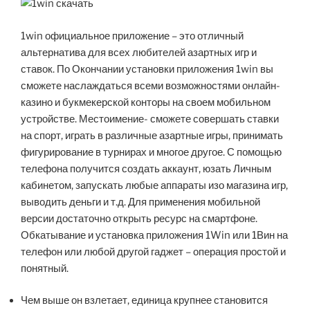
1win официальное приложение – это отличный
альтернатива для всех любителей азартных игр и
ставок. По Окончании установки приложения 1win вы
сможете наслаждаться всеми возможностями онлайн-
казино и букмекерской конторы на своем мобильном
устройстве. Местоимение- сможете совершать ставки
на спорт, играть в различные азартные игры, принимать
фигурирование в турнирах и многое другое. С помощью
телефона получится создать аккаунт, юзать Личным
кабинетом, запускать любые аппараты изо магазина игр,
выводить деньги и т.д. Для применения мобильной
версии достаточно открыть ресурс на смартфоне.
Обкатывание и установка приложения 1Win или 1Вин на
телефон или любой другой гаджет – операция простой и
понятный.
Чем выше он взлетает, единица крупнее становится