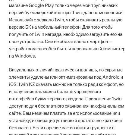
магазине Google Play только через мой труп никаких
версий букмекерской конторы 1вин, данное мошенники!
Используйте зеркало 1win, чтобы скачивать реальную
версию БК на мобильный телефон. Для того чтобы
получить от 1win награда, необходимо загрузить его на
свое устройство. Сие не обязательно смартфон —
устройством способен быть и персональный компьютер
на Windows.
Визуальных отличий практически шалишь, но скрытые
элементы удалены или оптимизированы под Android и
iOS. 1win KZ скачать можно не только ради комфорт, но
и получения как можно больше упрощенного
интерфейса букмекерского раздела. Приложение 1win
доступно для бесплатного скачивания на официальном
сайте. Вам незачем платить за его использование или
установку, и операция установки достаточно краткое и
безопасен. Если наречие вас возникли трудности с