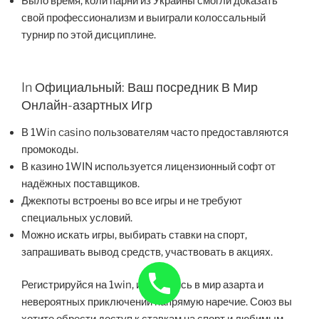
Регистрируйся на 1win, и погрузись в мир азарта и
невероятных приключений напрямую наречие. Союз вы
хотите обрести доступ к ставкам на спорт и любимым
азартным развлечениям в любое время, вам
непременно достаточно скачать 1win на свой
мобильный телефон или устройство. Функционально
приложение наречие не отличается от десктопной
версии. Благодаря применению инновационных
технологий разработчики обеспечили его компактность
и быстродействие.