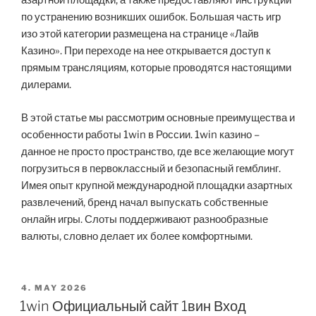
азартной площадки, а также предоставляют инструкции
по устранению возникших ошибок. Большая часть игр
изо этой категории размещена на странице «Лайв
Казино». При переходе на нее открывается доступ к
прямым трансляциям, которые проводятся настоящими
дилерами.
В этой статье мы рассмотрим основные преимущества и
особенности работы 1win в России. 1win казино –
данное не просто пространство, где все желающие могут
погрузиться в первоклассный и безопасный гемблинг.
Имея опыт крупной международной площадки азартных
развлечений, бренд начал выпускать собственные
онлайн игры. Слоты поддерживают разнообразные
валюты, словно делает их более комфортными.
POSTED
4. MAY 2026
ON
1win Официальный сайт 1вин Вход