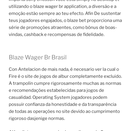
utilizando o blaze wager br application, a diversão e a
emoção estão sempre ao teu efecto. Afin De sustentar
teus jogadores engajados, o blaze bet​ proporciona uma
série de promoções atraentes, como bônus de boas-
vindas, cashback e recompensas de fidelidade.
Blaze Wager Br Brasil
Con Antelacion de mais nada, é necesario ver la cual o
Fire é o site de jogos de albur completamente excluido.
A trampolín cumpre rigorosamente muchas as normas
e recomendações estabelecidas para jogos de
casualidad. Operating System jogadores podem
possuir confianza da honestidade e da transparência
de todas as operações no site devido ao cumprimento
rigoroso dasjenige normas.