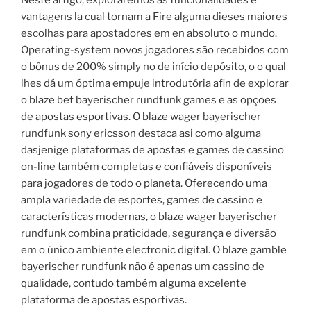
vantagens la cual tornam a Fire alguma dieses maiores
escolhas para apostadores em en absoluto o mundo.
Operating-system novos jogadores são recebidos com
o bônus de 200% simply no de início depósito, o o qual
lhes dá um óptima empuje introdutória afin de explorar
o blaze bet bayerischer rundfunk games e as opções
de apostas esportivas. O blaze wager bayerischer
rundfunk sony ericsson destaca asi como alguma
dasjenige plataformas de apostas e games de cassino
on-line também completas e confiáveis disponíveis
para jogadores de todo o planeta. Oferecendo uma
ampla variedade de esportes, games de cassino e
características modernas, o blaze wager bayerischer
rundfunk combina praticidade, segurança e diversão
em o único ambiente electronic digital. O blaze gamble
bayerischer rundfunk não é apenas um cassino de
qualidade, contudo também alguma excelente
plataforma de apostas esportivas.