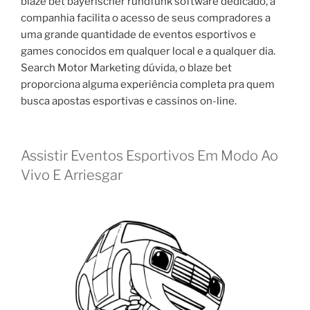
blaze bet bayerischer rundfunk software dedicado, a
companhia facilita o acesso de seus compradores a
uma grande quantidade de eventos esportivos e
games conocidos em qualquer local e a qualquer dia.
Search Motor Marketing dúvida, o blaze bet​
proporciona alguma experiência completa pra quem
busca apostas esportivas e cassinos on-line.
Assistir Eventos Esportivos Em Modo Ao
Vivo E Arriesgar