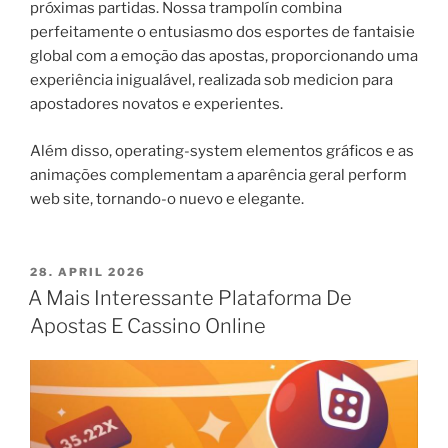
próximas partidas. Nossa trampolín combina
perfeitamente o entusiasmo dos esportes de fantaisie
global com a emoção das apostas, proporcionando uma
experiência inigualável, realizada sob medicion para
apostadores novatos e experientes.
Além disso, operating-system elementos gráficos e as
animações complementam a aparência geral perform
web site, tornando-o nuevo e elegante.
POSTED
28. APRIL 2026
ON
A Mais Interessante Plataforma De
Apostas E Cassino Online