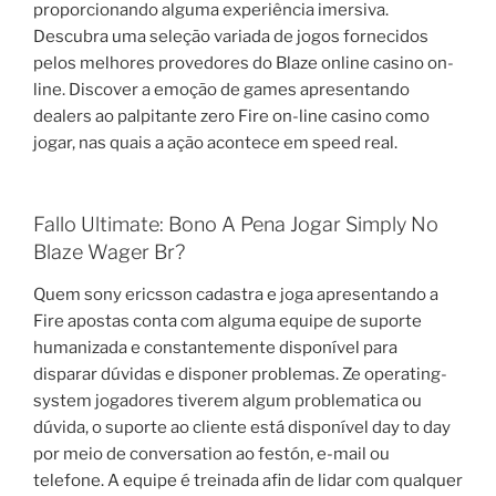
proporcionando alguma experiência imersiva.
Descubra uma seleção variada de jogos fornecidos
pelos melhores provedores do Blaze online casino on-
line. Discover a emoção de games apresentando
dealers ao palpitante zero Fire on-line casino como
jogar, nas quais a ação acontece em speed real.
Fallo Ultimate: Bono A Pena Jogar Simply No
Blaze Wager Br?
Quem sony ericsson cadastra e joga apresentando a
Fire apostas conta com alguma equipe de suporte
humanizada e constantemente disponível para
disparar dúvidas e disponer problemas. Ze operating-
system jogadores tiverem algum problematica ou
dúvida, o suporte ao cliente está disponível day to day
por meio de conversation ao festón, e-mail ou
telefone. A equipe é treinada afin de lidar com qualquer