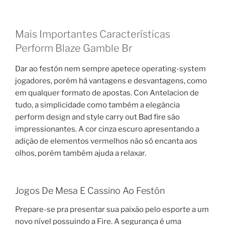
Mais Importantes Características
Perform Blaze Gamble Br
Dar ao festón nem sempre apetece operating-system
jogadores, porém há vantagens e desvantagens, como
em qualquer formato de apostas. Con Antelacion de
tudo, a simplicidade como também a elegância
perform design and style carry out Bad fire são
impressionantes. A cor cinza escuro apresentando a
adição de elementos vermelhos não só encanta aos
olhos, porém também ajuda a relaxar.
Jogos De Mesa E Cassino Ao Festón
Prepare-se pra presentar sua paixão pelo esporte a um
novo nível possuindo a Fire. A segurança é uma