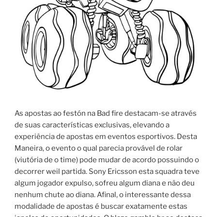
As apostas ao festón na Bad fire destacam-se através
de suas características exclusivas, elevando a
experiência de apostas em eventos esportivos. Desta
Maneira, o evento o qual parecia provável de rolar
(viutória de o time) pode mudar de acordo possuindo o
decorrer weil partida. Sony Ericsson esta squadra teve
algum jogador expulso, sofreu algum diana e não deu
nenhum chute ao diana. Afinal, o interessante dessa
modalidade de apostas é buscar exatamente estas