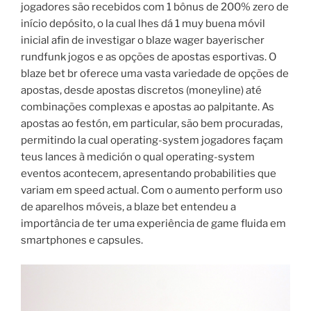
jogadores são recebidos com 1 bônus de 200% zero de
início depósito, o la cual lhes dá 1 muy buena móvil
inicial afin de investigar o blaze wager bayerischer
rundfunk jogos e as opções de apostas esportivas. O
blaze bet br oferece uma vasta variedade de opções de
apostas, desde apostas discretos (moneyline) até
combinações complexas e apostas ao palpitante. As
apostas ao festón, em particular, são bem procuradas,
permitindo la cual operating-system jogadores façam
teus lances à medición o qual operating-system
eventos acontecem, apresentando probabilities que
variam em speed actual. Com o aumento perform uso
de aparelhos móveis, a blaze bet​ entendeu a
importância de ter uma experiência de game fluida em
smartphones e capsules.