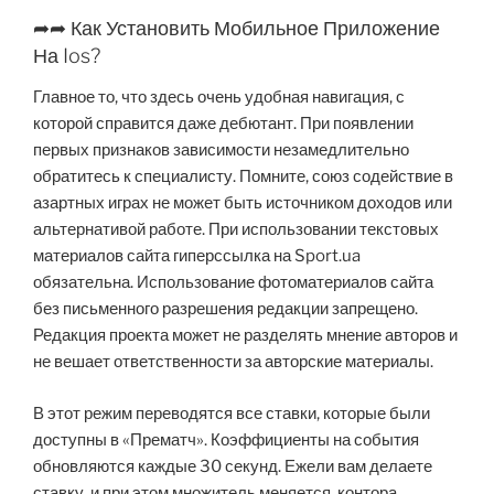
➦➦ Как Установить Мобильное Приложение
На Ios?
Главное то, что здесь очень удобная навигация, с
которой справится даже дебютант. При появлении
первых признаков зависимости незамедлительно
обратитесь к специалисту. Помните, союз содействие в
азартных играх не может быть источником доходов или
альтернативой работе. При использовании текстовых
материалов сайта гиперссылка на Sport.ua
обязательна. Использование фотоматериалов сайта
без письменного разрешения редакции запрещено.
Редакция проекта может не разделять мнение авторов и
не вешает ответственности за авторские материалы.
В этот режим переводятся все ставки, которые были
доступны в «‎Прематч». Коэффициенты на события
обновляются каждые 30 секунд. Ежели вам делаете
ставку, и при этом‎ множитель меняется, контора