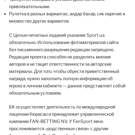
привлекательными.
Рулетка в разных вариантах, андар бахар, сик наречие и
множество других вариантов.
С Целью печатных изданий указание Sport.ua
обязательно. Использование фотоматериалов сайта
без письменного разрешения редакции запрещено.
Редакция проекта способен не разделять мнение
авторов и не тащит ответственности за авторские
материалы. Для того, чтобы обрести приветственный
награда, нужно заполнить полную информацию об
игроке в личном кабинете — данное представляет собой
обязательным условием.
БК осуществляет деятельность по международной
лицензии Кюрасао и принадлежит управленческой
компании FAN-BETTING N.V. У FanSport явно
прослеживаются «родственные связи» с другим