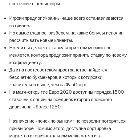
состояние с целью игры.
Игроки предлог Украины чаще всего останавливаются
на гривне.
Но самое главное, разберем, на какие бонусы исполин
рассчитывать новые клиенты.
Ежели вы делаете ставку, и при этом‎ множитель
меняется, контора предложит принять ставку по новому
коэффициенту.
Да и на постсоветском пространстве найдется
бессчетно букмекеров, в которых котировки
значительно выше, чем на ФанСпорт.
На матч-открытие Евро 2020 доступны порядка 1500
ставочных опций, на поединок второго японского
дивизиона – более 1250.
Назначение «поиск по рынкам» не позволит потеряться
при выборе. Помимо этого, доступна сортировка
маркетов в горизонтальном меню матча и в