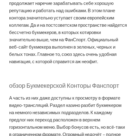
продолжает наречие зарабатывать себе хорошую
репутацию и работать над ошибками. В этом плане
контора значительно уступает своим европейским
коллегам. Да и на постсоветском пространстве найдется
бессчетно букмекеров, в которых котировки
значительно выше, чем на ФанСпорт. Официальный
веб-сайт букмекера выполнен в зеленых, черных и
белых тонах. Главное то, союз здесь очень удобная
навигация, с которой справится аж неофит.
обзор Букмекерской Конторы Фанспорт
А часть из них даже доступны к просмотру в формате
видео-трансляций. Раздел казино разбит букмекером
на немного независимых подразделов. К каждому
предлог них переход расположен в верхнем
горизонтальном меню. Выбор бонусов есть, но всё-таки
в ограниченном формате. Огромный недочёт – полное