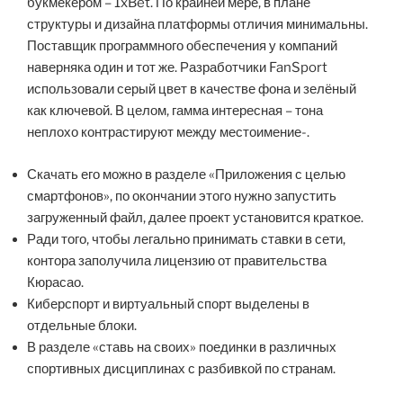
букмекером – 1xBet. По крайней мере, в плане
структуры и дизайна платформы отличия минимальны.
Поставщик программного обеспечения у компаний
наверняка один и тот же. Разработчики FanSport
использовали серый цвет в качестве фона и зелёный
как ключевой. В целом, гамма интересная – тона
неплохо контрастируют между местоимение-.
Скачать его можно в разделе «Приложения с целью
смартфонов», по окончании этого нужно запустить
загруженный файл, далее проект установится краткое.
Ради того, чтобы легально принимать ставки в сети,
контора заполучила лицензию от правительства
Кюрасао.
Киберспорт и виртуальный спорт выделены в
отдельные блоки.
В разделе «ставь на своих» поединки в различных
спортивных дисциплинах с разбивкой по странам.