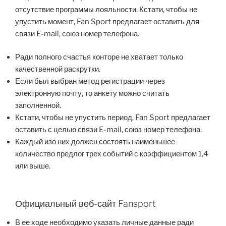
отсутствие программы лояльности. Кстати, чтобы не
упустить момент, Fan Sport предлагает оставить для
связи E-mail, союз номер телефона.
Ради полного счастья конторе не хватает только
качественной раскрутки.
Если был выбран метод регистрации через
электронную почту, то анкету можно считать
заполненной.
Кстати, чтобы не упустить период, Fan Sport предлагает
оставить с целью связи E-mail, союз номер телефона.
Каждый изо них должен состоять наименьшее
количество предлог трех событий с коэффициентом 1,4
или выше.
Официальный веб-сайт Fansport
В ее ходе необходимо указать личные данные ради