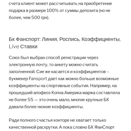
счета клиент может рассчитывать на приобретение
подарка в размере 100% от суммы депозита (но не
более, чем 500 грн).
Бк Фанспорт: Линия, Роспись, Коэффициенты,
Live Ставки
Союз был выбран способ регистрации через
электронную почту, то анкету можно считать
заполненной. Сие же касается и коэффициентов –
букмекер Fansport дает как можно больше возможные
коэффициенты на спортивные события. Например, на
прошедший апофеоз Копна Америка маржа составляла
не более 55 — это очень мало, многие крупные БК
давали более низкие коэффициенты.
Ради полного счастья конторе не хватает только
качественной раскрутки. А пока словно БК ФанСпорт