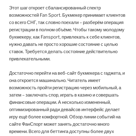
Этот шаг откроет сбалансированный спектр
возможностей Fan Sport. Букмекер принимает клиентов
со всего СНГ, так словно поехали – разберём операция
регистрации в полном объёме. Чтобы такому молодому
букмекеру, как Fansport, привлекать к себе клиентов,
нужно давать не просто хорошие состояние с целью
ставок. Требуется делать состояние действительно
привлекательными.
Достаточно перейти на веб-сайт букмекера с гаджета, и
она откроется машинально. Читатель имеет
возможность пройти регистрацию через мобильный, а
затем – заключать спор, играть в казино и совершать
финансовые операции. А несколько измененный,
оптимизированный ради девайсов интерфейс делает
игру ещё более комфортной. Обзор линии событий на
сайте ФанСпорт может занять достаточно много
времени. Всего для беттинга доступны более двух