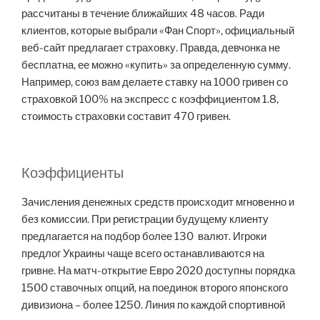
рассчитаны в течение ближайших 48 часов. Ради
клиентов, которые выбрали «Фан Спорт», официальный
веб-сайт предлагает страховку. Правда, девчонка не
бесплатна, ее можно «‎купить» за определенную сумму.
Например, союз вам делаете ставку на 1000 гривен со
страховкой 100% на экспресс с коэффициентом 1.8,
стоимость страховки составит 470‎ гривен.
Коэффициенты
Зачисления денежных средств происходит мгновенно и
без комиссии. При регистрации будущему клиенту
предлагается на подбор более 130 валют. Игроки
предлог Украины чаще всего останавливаются на
гривне. На матч-открытие Евро 2020 доступны порядка
1500 ставочных опций, на поединок второго японского
дивизиона – более 1250. Линия по каждой спортивной