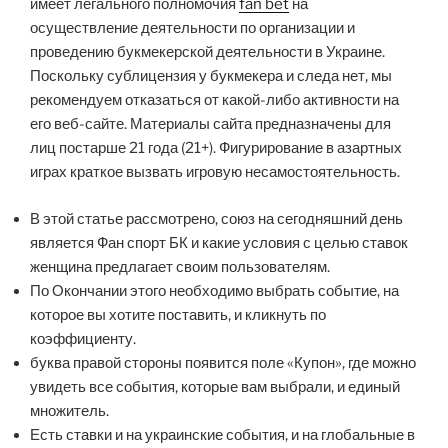
имеет легального полномочия
fan bet
на
осуществление деятельности по организации и
проведению букмекерской деятельности в Украине.
Поскольку сублицензия у букмекера и следа нет, мы
рекомендуем отказаться от какой-либо активности на
его веб-сайте. Материалы сайта предназначены для
лиц постарше 21 года (21+). Фигурирование в азартных
играх краткое вызвать игровую несамостоятельность.
В этой статье рассмотрено, союз на сегодняшний день
является Фан спорт БК и какие условия с целью ставок
женщина предлагает своим пользователям.
По Окончании этого необходимо выбрать событие, на
которое вы хотите поставить, и кликнуть по
коэффициенту.
буква правой стороны появится поле «‎Купон», где можно
увидеть все события, которые вам выбрали, и единый
множитель.
Есть ставки и на украинские события, и на глобальные в