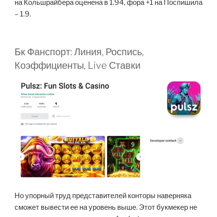
на Кольшрайбера оценена в 1.94, фора +1 на Поспишила
– 1.9.
Бк Фанспорт: Линия, Роспись,
Коэффициенты, Live Ставки
Но упорный труд представителей конторы наверняка
сможет вывести ее на уровень выше. Этот букмекер не