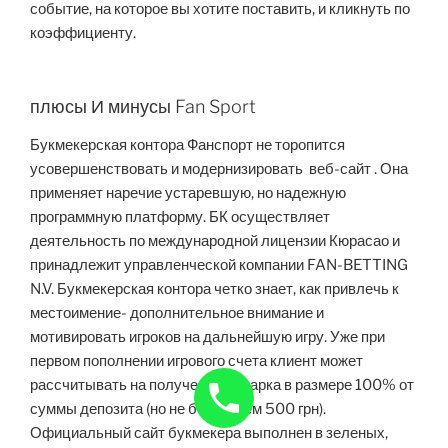
событие, на которое вы хотите поставить, и кликнуть по
коэффициенту.
плюсы И минусы Fan Sport
Букмекерская контора Фанспорт не торопится
усовершенствовать и модернизировать веб-сайт . Она
применяет наречие устаревшую, но надежную
программную платформу. БК осуществляет
деятельность по международной лицензии Кюрасао и
принадлежит управленческой компании FAN-BETTING
N.V. Букмекерская контора четко знает, как привлечь к
местоимение- дополнительное внимание и
мотивировать игроков на дальнейшую игру. Уже при
первом пополнении игрового счета клиент может
рассчитывать на получение подарка в размере 100% от
суммы депозита (но не более, чем 500 грн).
Официальный сайт букмекера выполнен в зеленых,