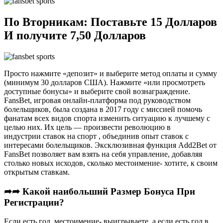
По Вторникам: Поставьте 15 Долларов
И получите 7,50 Долларов
Просто нажмите «депозит» и выберите метод оплаты и сумму
(минимум 30 долларов США). Нажмите «или просмотреть
доступные бонусы» и выберите свой вознаграждение.
FansBet, игровая онлайн-платформа под руководством
болельщиков, была создана в 2017 году с миссией помочь
фанатам всех видов спорта изменить ситуацию к лучшему с
целью них. Их цель — произвести революцию в
индустрии ставок на спорт , объединив опыт ставок с
интересами болельщиков. Эксклюзивная функция Add2Bet от
FansBet позволяет вам взять на себя управление, добавляя
столько новых исходов, сколько местоимение- хотите, к своим
открытым ставкам.
➦➦ Какой наибольший Размер Бонуса При
Регистрации?
Если есть гол, местоимение- выигрываете, а если есть гол в