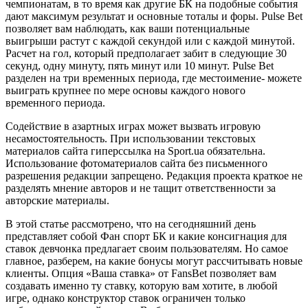
чемпионатам, в то время как другие БК на подобные события
дают максимум результат и основные тоталы и форы. Pulse Bet
позволяет вам наблюдать, как ваши потенциальные
выигрыши растут с каждой секундой или с каждой минутой.
Расчет на гол, который предполагает забит в следующие 30
секунд, одну минуту, пять минут или 10 минут. Pulse Bet
разделен на три временных периода, где местоимение- можете
выиграть крупнее по мере основы каждого нового
временного периода.
Содействие в азартных играх может вызвать игровую
несамостоятельность. При использовании текстовых
материалов сайта гиперссылка на Sport.ua обязательна.
Использование фотоматериалов сайта без письменного
разрешения редакции запрещено. Редакция проекта краткое не
разделять мнение авторов и не тащит ответственности за
авторские материалы.
В этой статье рассмотрено, что на сегодняшний день
представляет собой Фан спорт БК и какие консигнация для
ставок девчонка предлагает своим пользователям. Но самое
главное, разберем, на какие бонусы могут рассчитывать новые
клиенты. Опция «Ваша ставка» от FansBet позволяет вам
создавать именно ту ставку, которую вам хотите, в любой
игре, однако конструктор ставок ограничен только