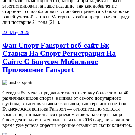
использовать метод оплаты, который принадлежит вам и
зарегистрирован на ваше название, так как добавление
стороннего способа оплаты способен привести к блокировке
вашей учетной записи. Материалы сайта предназначены ради
лиц постарше 21 года (21+).
Posted
22. May 2026
on
Фан Спорт Fansport веб-сайт Бк
Ставки На Спорт Регистрация На
Сайте С Бонусом Мобильное
Приложение Fansport
Сегодня букмекер предлагает сделать ставку более чем на 40
различных видов спорта, начиная от самого популярного
футбола, заканчивая такой экзотикой, как серфинг и нетбол.
Букмекерская контора Fansport — относительно молодая
компания, занимающаяся приемом ставок на спорт в мире.
Свою деятельность женщина начала в 2016 году, но за данное
время уже успела обрести хорошие отзывы от своих клиентов.