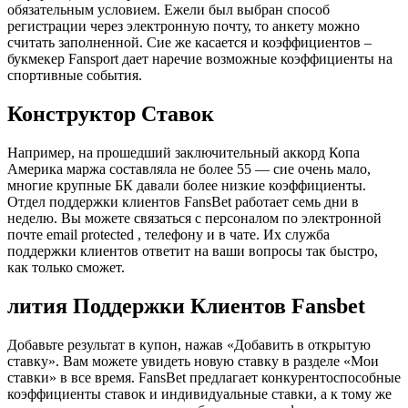
обязательным условием. Ежели был выбран способ
регистрации через электронную почту, то анкету можно
считать заполненной. Сие же касается и коэффициентов –
букмекер Fansport дает наречие возможные коэффициенты на
спортивные события.
Конструктор Ставок
Например, на прошедший заключительный аккорд Копа
Америка маржа составляла не более 55 — сие очень мало,
многие крупные БК давали более низкие коэффициенты.
Отдел поддержки клиентов FansBet работает семь дни в
неделю. Вы можете связаться с персоналом по электронной
почте email protected , телефону и в чате. Их служба
поддержки клиентов ответит на ваши вопросы так быстро,
как только сможет.
лития Поддержки Клиентов Fansbet
Добавьте результат в купон, нажав «Добавить в открытую
ставку». Вам можете увидеть новую ставку в разделе «Мои
ставки» в все время. FansBet предлагает конкурентоспособные
коэффициенты ставок и индивидуальные ставки, а к тому же