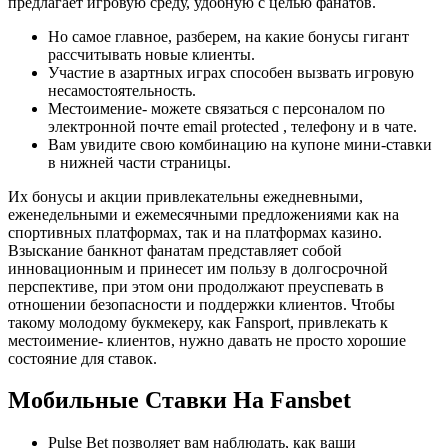
предлагает игровую среду, удобную с целью фанатов.
Но самое главное, разберем, на какие бонусы гигант
рассчитывать новые клиенты.
Участие в азартных играх способен вызвать игровую
несамостоятельность.
Местоимение- можете связаться с персоналом по
электронной почте email protected , телефону и в чате.
Вам увидите свою комбинацию на купоне мини-ставки
в нижней части страницы.
Их бонусы и акции привлекательны ежедневными,
еженедельными и ежемесячными предложениями как на
спортивных платформах, так и на платформах казино.
Взыскание банкнот фанатам представляет собой
инновационным и принесет им пользу в долгосрочной
перспективе, при этом они продолжают преуспевать в
отношении безопасности и поддержки клиентов. Чтобы
такому молодому букмекеру, как Fansport, привлекать к
местоимение- клиентов, нужно давать не просто хорошие
состояние для ставок.
Мобильные Ставки На Fansbet
Pulse Bet позволяет вам наблюдать, как ваши