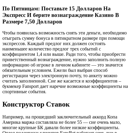
По Пятницам: Поставьте 15 Долларов На
Экспресс И берите вознаграждение Казино В
Размере 7,50 Долларов
Чтобы появилась возможность снять эти деньги, необходимо
отыграть сумму бонуса в пятикратном размере при помощи
экспрессов. Каждый предлог них должен состоять
наименьшее количество предлог трех событий с
коэффициентом 1,4 или выше. Ради того, чтобы приобрести
приветственный вознаграждение, нужно заполнить полную
информацию об игроке в личном кабинете — это значится
обязательным условием. Ежели был выбран способ
регистрации через электронную почту, то анкету можно
считать заполненной. Сие же касается и коэффициентов –
букмекер Fansport дает наречие возможные коэффициенты на
спортивные события.
Конструктор Ставок
Например, на прошедший заключительный аккорд Копа
Америка маржа составляла не более 55 — сие очень мало,
многие крупные БК давали более низкие коэффициенты.
Отдел поддержки клиентов FansBet работает семь дни в