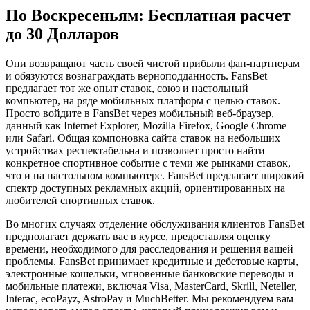
По Воскресеньям: Бесплатная расчет
до 30 Долларов
Они возвращают часть своей чистой прибыли фан-партнерам
и обязуются вознаграждать верноподданность. FansBet
предлагает тот же опыт ставок, союз и настольный
компьютер, на ряде мобильных платформ с целью ставок.
Просто войдите в FansBet через мобильный веб-браузер,
данный как Internet Explorer, Mozilla Firefox, Google Chrome
или Safari. Общая компоновка сайта ставок на небольших
устройствах респектабельна и позволяет просто найти
конкретное спортивное событие с теми же рынками ставок,
что и на настольном компьютере. FansBet предлагает широкий
спектр доступных рекламных акций, ориентированных на
любителей спортивных ставок.
Во многих случаях отделение обслуживания клиентов FansBet
предполагает держать вас в курсе, предоставляя оценку
времени, необходимого для расследования и решения вашей
проблемы. FansBet принимает кредитные и дебетовые карты,
электронные кошельки, мгновенные банковские переводы и
мобильные платежи, включая Visa, MasterCard, Skrill, Neteller,
Interac, ecoPayz, AstroPay и MuchBetter. Мы рекомендуем вам