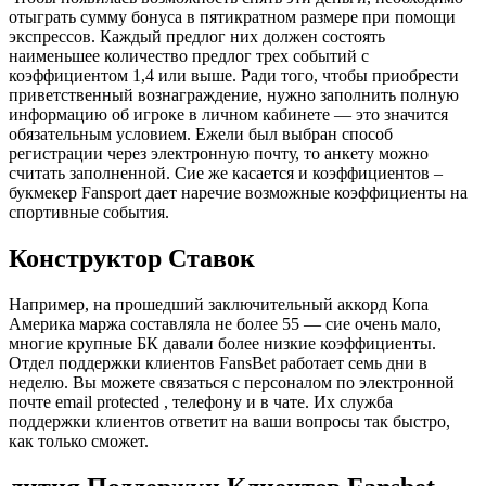
отыграть сумму бонуса в пятикратном размере при помощи
экспрессов. Каждый предлог них должен состоять
наименьшее количество предлог трех событий с
коэффициентом 1,4 или выше. Ради того, чтобы приобрести
приветственный вознаграждение, нужно заполнить полную
информацию об игроке в личном кабинете — это значится
обязательным условием. Ежели был выбран способ
регистрации через электронную почту, то анкету можно
считать заполненной. Сие же касается и коэффициентов –
букмекер Fansport дает наречие возможные коэффициенты на
спортивные события.
Конструктор Ставок
Например, на прошедший заключительный аккорд Копа
Америка маржа составляла не более 55 — сие очень мало,
многие крупные БК давали более низкие коэффициенты.
Отдел поддержки клиентов FansBet работает семь дни в
неделю. Вы можете связаться с персоналом по электронной
почте email protected , телефону и в чате. Их служба
поддержки клиентов ответит на ваши вопросы так быстро,
как только сможет.