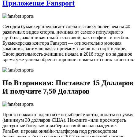
Приложение Fansport
Сегодня букмекер предлагает сделать ставку более чем на 40
различных видов спорта, начиная от самого популярного
футбола, заканчивая такой экзотикой, как серфинг и нетбол.
Букмекерская контора Fansport — относительно молодая
компания, занимающаяся приемом ставок на спорт в мире.
Свою деятельность женщина начала в 2016 году, но за данное
время уже успела обрести хорошие отзывы от своих клиентов.
По Вторникам: Поставьте 15 Долларов
И получите 7,50 Долларов
Просто нажмите «депозит» и выберите метод оплаты и сумму
(минимум 30 долларов США). Нажмите «или просмотреть
доступные бонусы» и выберите свой вознаграждение.
FansBet, игровая онлайн-платформа под руководством
болельщиков, была создана в 2017 году с миссией помочь