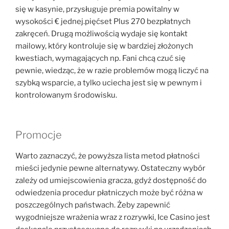
się w kasynie, przysługuje premia powitalny w
wysokości € jednej.pięćset Plus 270 bezpłatnych
zakręceń. Drugą możliwością wydaje się kontakt
mailowy, który kontroluje się w bardziej złożonych
kwestiach, wymagających np. Fani chcą czuć się
pewnie, wiedząc, że w razie problemów mogą liczyć na
szybką wsparcie, a tylko uciecha jest się w pewnym i
kontrolowanym środowisku.
Promocje
Warto zaznaczyć, że powyższa lista metod płatności
mieści jedynie pewne alternatywy. Ostateczny wybór
zależy od umiejscowienia gracza, gdyż dostępność do
odwiedzenia procedur płatniczych może być różna w
poszczególnych państwach. Żeby zapewnić
wygodniejsze wrażenia wraz z rozrywki, Ice Casino jest