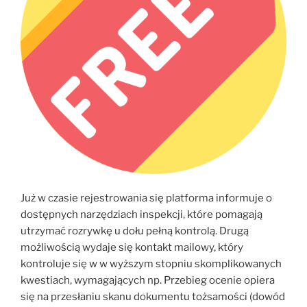
Już w czasie rejestrowania się platforma informuje o
dostępnych narzędziach inspekcji, które pomagają
utrzymać rozrywkę u dołu pełną kontrolą. Drugą
możliwością wydaje się kontakt mailowy, który
kontroluje się w w wyższym stopniu skomplikowanych
kwestiach, wymagających np. Przebieg ocenie opiera
się na przesłaniu skanu dokumentu tożsamości (dowód