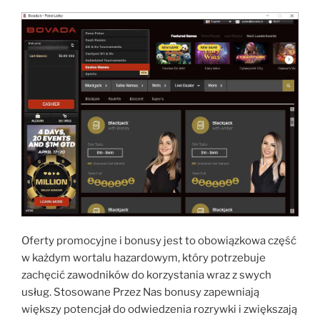
Oferty promocyjne i bonusy jest to obowiązkowa część
w każdym wortalu hazardowym, który potrzebuje
zachęcić zawodników do korzystania wraz z swych
usług. Stosowane Przez Nas bonusy zapewniają
większy potencjał do odwiedzenia rozrywki i zwiększają