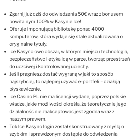
Zgarnij już dziś do odwiedzenia 50€ wraz z bonusem
powitalnym 100% w Kasynie Ice!
Oferuje imponującą bibliotekę ponad 4000
komputerów, która wydaje się stale aktualizowana o
oryginalne tytuły.
Ice Kasyno owo obszar, w którym miejscu technologia,
bezpieczeństwo i etyka idą w parze, tworząc przestrzeń
do uczciwej i kontrolowanej uciechy.
Jeśli pragniesz dostać wygraną w jaki to sposób
najszybciej, to najlepiej używać e-portfeli – działają
błyskawicznie.
Ice Casino PL nie ma licencji wydanej poprzez polskie
władze, jakie możliwości określa, że teoretycznie jego
działalność nie zaakceptować jest zgodna wraz z
naszym prawem.
Tok Ice Kasyno login został skonstruowany z myślą o
szybkim i sprawdzonym dostępie do odwiedzenia