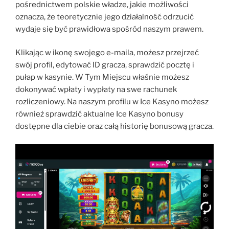
pośrednictwem polskie władze, jakie możliwości
oznacza, że teoretycznie jego działalność odrzucić
wydaje się być prawidłowa spośród naszym prawem.
Klikając w ikonę swojego e-maila, możesz przejrzeć
swój profil, edytować ID gracza, sprawdzić pocztę i
pułap w kasynie. W Tym Miejscu właśnie możesz
dokonywać wpłaty i wypłaty na swe rachunek
rozliczeniowy. Na naszym profilu w Ice Kasyno możesz
również sprawdzić aktualne Ice Kasyno bonusy
dostępne dla ciebie oraz całą historię bonusową gracza.