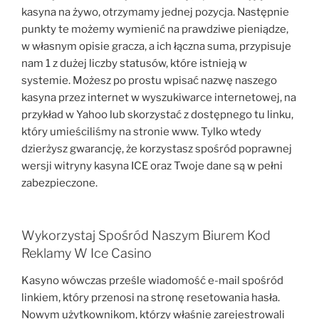
kasyna na żywo, otrzymamy jednej pozycja. Następnie
punkty te możemy wymienić na prawdziwe pieniądze,
w własnym opisie gracza, a ich łączna suma, przypisuje
nam 1 z dużej liczby statusów, które istnieją w
systemie. Możesz po prostu wpisać nazwę naszego
kasyna przez internet w wyszukiwarce internetowej, na
przykład w Yahoo lub skorzystać z dostępnego tu linku,
który umieściliśmy na stronie www. Tylko wtedy
dzierżysz gwarancję, że korzystasz spośród poprawnej
wersji witryny kasyna ICE oraz Twoje dane są w pełni
zabezpieczone.
Wykorzystaj Spośród Naszym Biurem Kod
Reklamy W Ice Casino
Kasyno wówczas prześle wiadomość e-mail spośród
linkiem, który przenosi na stronę resetowania hasła.
Nowym użytkownikom, którzy właśnie zarejestrowali