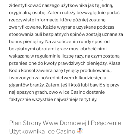
zidentyfikować naszego użytkownika jak tę jedną,
oryginalną osobę. Zatem należy bezwzględnie podać
rzeczywiste informacje, które później zostaną
zweryfikowane. Każde wygrane uzyskane podczas
stosowania puli bezpłatnych spinów zostają uznane za
bonus pieniężny. Na zakończeniu rundy spośród
bezpłatnymi obrotami gracz musi obrócić nimi
wskazaną w regulaminie liczbę razy, na czym zostaną
przeniesione do kwoty prawdziwych pieniędzy. Klasa
Kodu konsol zawiera parę tysięcy produkowaniu,
tworzonych za pośrednictwem kilkudziesięciu
gigantów branży. Zatem, jeśli ktoś lubi bawić się przy
najlepszych grach, owo w Ice Casino dostanie
faktycznie wszystkie najważniejsze tytuły.
Plan Strony Www Domowej I Połączenie
Użytkownika Ice Casino