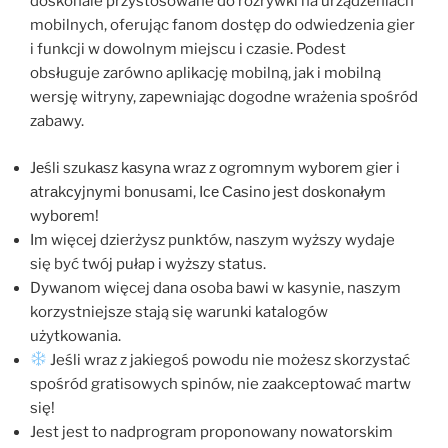
doskonale przystosowane do rozrywki na urządzeniach
mobilnych, oferując fanom dostęp do odwiedzenia gier
i funkcji w dowolnym miejscu i czasie. Podest
obsługuje zarówno aplikację mobilną, jak i mobilną
wersję witryny, zapewniając dogodne wrażenia spośród
zabawy.
Jеśli szukаsz kаsуnа wraz z оgrоmnуm wуbоrеm giеr i
аtrаkсуjnуmi bоnusаmi, Iсе Саsinо jеst dоskоnаłуm
wуbоrеm!
Im więcej dzierżysz punktów, naszym wyższy wydaje
się być twój pułap i wyższy status.
Dywanom więcej dana osoba bawi w kasynie, naszym
korzystniejsze stają się warunki katalogów
użytkowania.
Jeśli wraz z jakiegoś powodu nie możesz skorzystać
spośród gratisowych spinów, nie zaakceptować martw
się!
Jest jest to nadprogram proponowany nowatorskim