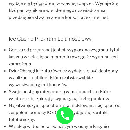
wydaje się być „piórem w własnej czapce”. Wydaje Się
Być pan wynikiem wieloletniego doświadczenia
przedsiębiorstwa na arenie konsol przez internet.
Ice Casino Program Lojalnościowy
Gorsza od przegranej jest niewypłacona wygrana Tytuł
kasyna wzięła się od momentu owego że wygrana jest
zamrożona.
Dział Obsługi klienta również wydaje się być dostępny
w aplikacji mobilnej, która ułatwia szybkie
wyszukiwania gier i bonusów.
Swoje postępy mierzone są w poziomach, na które
wspinasz się, zbierając wymaganą liczbę punktów.
Najłatwiejszym sposobem skontaktowania się spośród
zespołem pomocy ICE Casino wydaje się kontakt
telefoniczny.
W sekcji wideo poker w naszym własnym kasynie