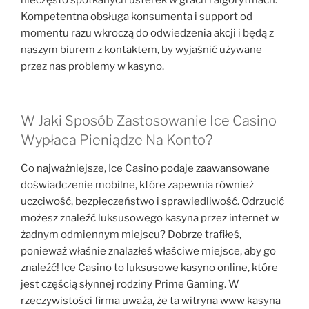
nieczęsto spotkanych usterek w grach i algorytmach.
Kompetentna obsługa konsumenta i support od
momentu razu wkroczą do odwiedzenia akcji i będą z
naszym biurem z kontaktem, by wyjaśnić używane
przez nas problemy w kasyno.
W Jaki Sposób Zastosowanie Ice Casino
Wypłaca Pieniądze Na Konto?
Co najważniejsze, Ice Casino podaje zaawansowane
doświadczenie mobilne, które zapewnia również
uczciwość, bezpieczeństwo i sprawiedliwość. Odrzucić
możesz znaleźć luksusowego kasyna przez internet w
żadnym odmiennym miejscu? Dobrze trafiłeś,
ponieważ właśnie znalazłeś właściwe miejsce, aby go
znaleźć! Ice Casino to luksusowe kasyno online, które
jest częścią słynnej rodziny Prime Gaming. W
rzeczywistości firma uważa, że ta witryna www kasyna