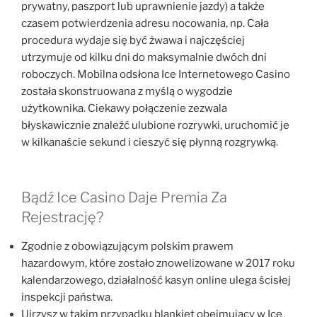
prywatny, paszport lub uprawnienie jazdy) a także
czasem potwierdzenia adresu nocowania, np. Cała
procedura wydaje się być żwawa i najczęściej
utrzymuje od kilku dni do maksymalnie dwóch dni
roboczych. Mobilna odsłona Ice Internetowego Casino
została skonstruowana z myślą o wygodzie
użytkownika. Ciekawy połączenie zezwala
błyskawicznie znaleźć ulubione rozrywki, uruchomić je
w kilkanaście sekund i cieszyć się płynną rozgrywką.
Bądź Ice Casino Daje Premia Za
Rejestrację?
Zgodnie z obowiązującym polskim prawem
hazardowym, które zostało znowelizowane w 2017 roku
kalendarzowego, działalność kasyn online ulega ścisłej
inspekcji państwa.
Ujrzysz w takim przypadku blankiet obejmujący w Ice