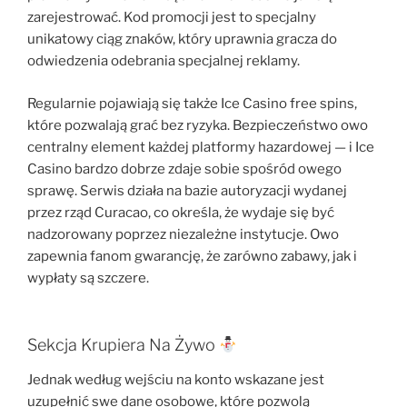
zarejestrować. Kod promocji jest to specjalny
unikatowy ciąg znaków, który uprawnia gracza do
odwiedzenia odebrania specjalnej reklamy.
Regularnie pojawiają się także Ice Casino free spins,
które pozwalają grać bez ryzyka. Bezpieczeństwo owo
centralny element każdej platformy hazardowej — i Ice
Casino bardzo dobrze zdaje sobie spośród owego
sprawę. Serwis działa na bazie autoryzacji wydanej
przez rząd Curacao, co określa, że wydaje się być
nadzorowany poprzez niezależne instytucje. Owo
zapewnia fanom gwarancję, że zarówno zabawy, jak i
wypłaty są szczere.
Sekcja Krupiera Na Żywo
Jednak według wejściu na konto wskazane jest
uzupełnić swe dane osobowe, które pozwolą