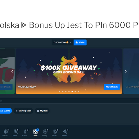
Polska ᐈ Bonus Up Jest To Pln 6000 P