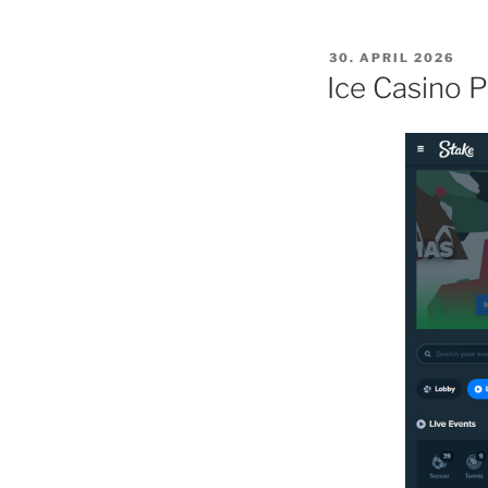
POSTED
30. APRIL 2026
ON
Ice Casino 