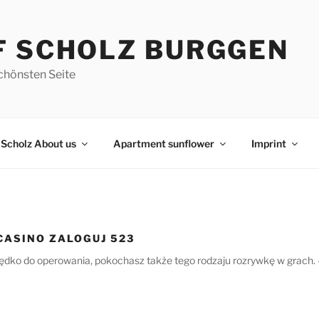
F SCHOLZ BURGGEN
chönsten Seite
Scholz About us
Apartment sunflower
Imprint
 CASINO ZALOGUJ 523
rędko do operowania, pokochasz także tego rodzaju rozrywkę w grach. 