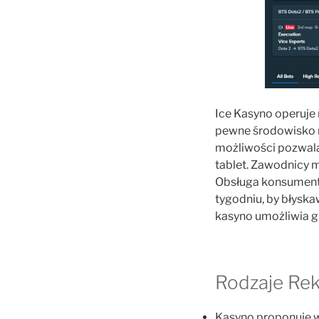
Ice Kasyno operuje 
pewne środowisko na
możliwości pozwala 
tablet. Zawodnicy m
Obsługa konsumenta
tygodniu, by błyska
kasyno umożliwia 
Rodzaje Rek
Kasyno proponuje w