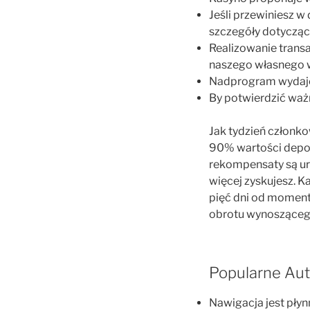
Jeśli przewiniesz w
szczegóły dotyczące
Realizowanie transa
naszego własnego w
Nadprogram wydaje 
By potwierdzić waż
Jak tydzień członk
90% wartości depozy
rekompensaty są u
więcej zyskujesz. 
pięć dni od moment
obrotu wynoszącego
Popularne Au
Nawigacja jest pły