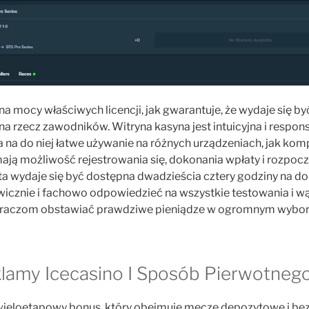
na mocy właściwych licencji, jak gwarantuje, że wydaje się by
 rzecz zawodników. Witryna kasyna jest intuicyjna i respons
na do niej łatwe używanie na różnych urządzeniach, jak komp
ają możliwość rejestrowania się, dokonania wpłaty i rozpocz
 wydaje się być dostępna dwadzieścia cztery godziny na dob
wicznie i fachowo odpowiedzieć na wszystkie testowania i wą
graczom obstawiać prawdziwe pieniądze w ogromnym wybo
lamy Icecasino I Sposób Pierwotnego
ieloetapowy bonus, który obejmuje mecze depozytowe i bezp