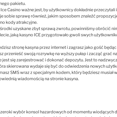
łnego pakietu.
 Ice Casino ważne jest, by użytkownicy dokładnie przeczytali i
aje sobie sprawę również, jakim sposobem znaleźć propozycj
ino kody atrakcyjne.
rodki uzyskane zbyt sprawą zwrotu, powinniśmy obrócić nimi
palecie, jaką kasyno ICE przygotowało gwoli swych użytkownik
zisz stronę kasyna przez internet i zagrasz jako gość będąc i
z przenieść swoją rozrywkę na wyższy pułap i zacząć grać n
 jest się zarejestrować i dokonać depozytu. Jest to nadzwycz
óra skierowana wydaje się być do odwiedzenia nowych użyt
ymasz SMS wraz z specjalnym kodem, który będziesz musiał
owiednią wiadomością na stronie kasyna.
 szeroki wybór konsol hazardowych od momentu wiodących