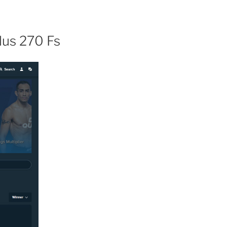
lus 270 Fs