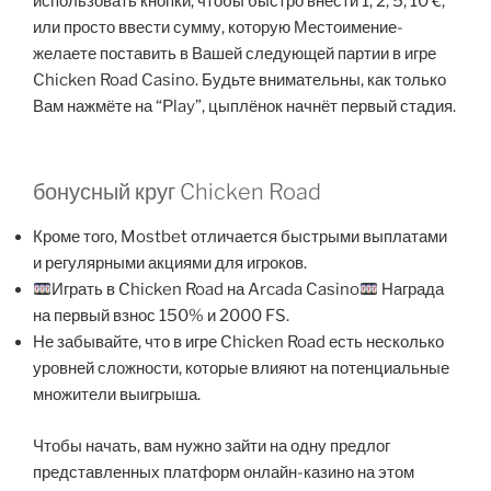
использовать кнопки, чтобы быстро внести 1, 2, 5, 10 €,
или просто ввести сумму, которую Местоимение-
желаете поставить в Вашей следующей партии в игре
Chicken Road Casino. Будьте внимательны, как только
Вам нажмёте на “Play”, цыплёнок начнёт первый стадия.
бонусный круг Chicken Road
Кроме того, Mostbet отличается быстрыми выплатами
и регулярными акциями для игроков.
Играть в Chicken Road на Arcada Casino
Награда
на первый взнос 150% и 2000 FS.
Не забывайте, что в игре Chicken Road есть несколько
уровней сложности, которые влияют на потенциальные
множители выигрыша.
Чтобы начать, вам нужно зайти на одну предлог
представленных платформ онлайн-казино на этом