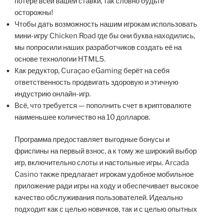
потере всей вашей ставки, так словно будьте
осторожны!
Чтобы дать возможность нашим игрокам использовать
мини-игру Chicken Road где бы они буква находились,
мы попросили наших разработчиков создать её на
основе технологии HTML5.
Как редуктор, Curaçao eGaming берёт на себя
ответственность продвигать здоровую и этичную
индустрию онлайн-игр.
Всё, что требуется — пополнить счет в криптовалюте
наименьшее количество на 10 долларов.
Программа предоставляет выгодные бонусы и
фриспины на первый взнос, а к тому же широкий выбор
игр, включительно слоты и настольные игры. Arcada
Casino также предлагает игрокам удобное мобильное
приложение ради игры на ходу и обеспечивает высокое
качество обслуживания пользователей. Идеально
подходит как с целью новичков, так и с целью опытных