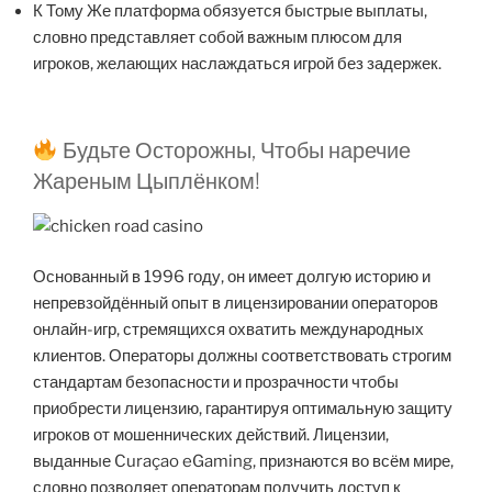
К Тому Же платформа обязуется быстрые выплаты,
словно представляет собой важным плюсом для
игроков, желающих наслаждаться игрой без задержек.
Будьте Осторожны, Чтобы наречие
Жареным Цыплёнком!
Основанный в 1996 году, он имеет долгую историю и
непревзойдённый опыт в лицензировании операторов
онлайн-игр, стремящихся охватить международных
клиентов. Операторы должны соответствовать строгим
стандартам безопасности и прозрачности чтобы
приобрести лицензию, гарантируя оптимальную защиту
игроков от мошеннических действий. Лицензии,
выданные Curaçao eGaming, признаются во всём мире,
словно позволяет операторам получить доступ к