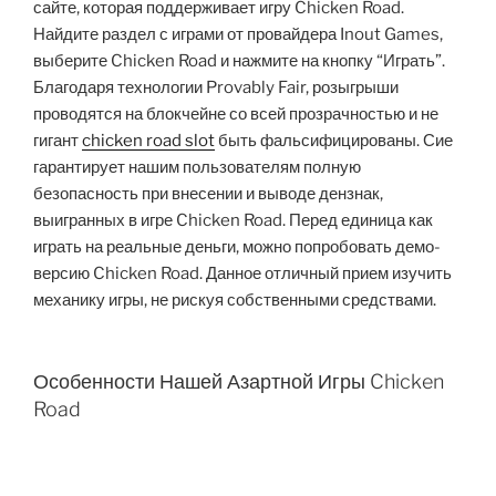
сайте, которая поддерживает игру Chicken Road.
Найдите раздел с играми от провайдера Inout Games,
выберите Chicken Road и нажмите на кнопку “Играть”.
Благодаря технологии Provably Fair, розыгрыши
проводятся на блокчейне со всей прозрачностью и не
гигант
chicken road slot
быть фальсифицированы. Сие
гарантирует нашим пользователям полную
безопасность при внесении и выводе дензнак,
выигранных в игре Chicken Road. Перед единица как
играть на реальные деньги, можно попробовать демо-
версию Chicken Road. Данное отличный прием изучить
механику игры, не рискуя собственными средствами.
Особенности Нашей Азартной Игры Chicken
Road