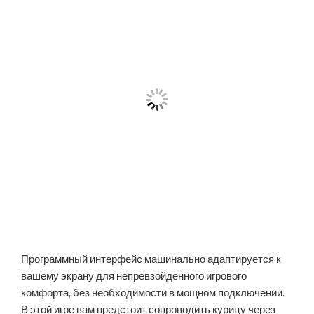
Программный интерфейс машинально адаптируется к
вашему экрану для непревзойденного игрового
комфорта, без необходимости в мощном подключении.
В этой игре вам предстоит сопроводить курицу через