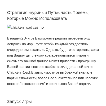
Стратегия «куриный Путь»: часть Приемы,
Которые Можно Использовать
В нашей 2D-игре Вам можете решить пересечь ряд
ловушек на маршруте, чтобы каждый раз достичь
очередного множителя. Однако, будьте осторожны, союз
под Вашим цыплёнком краткое появиться пламя и
сжечь его заживо! Данное может привести к проигрышу
Вашей партии и потере всей ставки, сделанной в игре
Chicken Road. В зависимости от выбранной вначале
партии сложности, возле Вас значительнее или наречие
шансов “столкновения” и проигрыша Вашей партии.
Запуск Игры