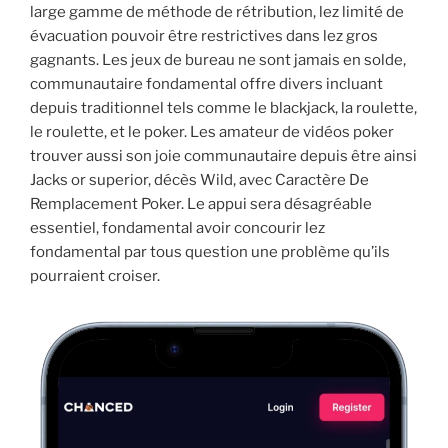
large gamme de méthode de rétribution, lez limité de
évacuation pouvoir être restrictives dans lez gros
gagnants. Les jeux de bureau ne sont jamais en solde,
communautaire fondamental offre divers incluant
depuis traditionnel tels comme le blackjack, la roulette,
le roulette, et le poker. Les amateur de vidéos poker
trouver aussi son joie communautaire depuis être ainsi
Jacks or superior, décès Wild, avec Caractère De
Remplacement Poker​​. Le appui sera désagréable
essentiel, fondamental avoir concourir lez
fondamental par tous question une problème qu’ils
pourraient croiser.