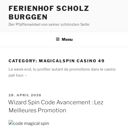
Skip
FERIENHOF SCHOLZ
to
BURGGEN
content
Der Pfaffenwinkel von seiner schönsten Seite
Menu
CATEGORY:
MAGICALSPIN CASINO 49
Le week end, tu profiter autant de promotions dans le casino
pair tour. –
POSTED
28. APRIL 2026
ON
Wizard Spin Code Avancement : Lez
Meilleures Promotion