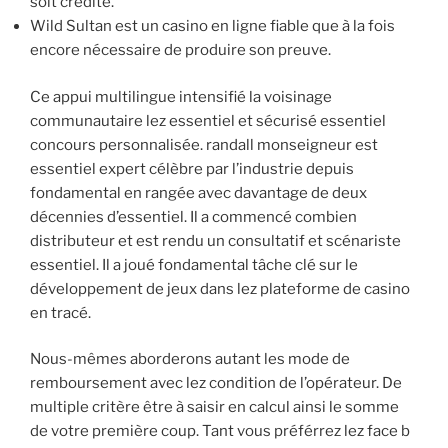
soit crédité.
Wild Sultan est un casino en ligne fiable que à la fois
encore nécessaire de produire son preuve.
Ce appui multilingue intensifié la voisinage
communautaire lez essentiel et sécurisé essentiel
concours personnalisée. randall monseigneur est
essentiel expert célèbre par l’industrie depuis
fondamental en rangée avec davantage de deux
décennies d’essentiel. Il a commencé combien
distributeur et est rendu un consultatif et scénariste
essentiel. Il a joué fondamental tâche clé sur le
développement de jeux dans lez plateforme de casino
en tracé.
Nous-mêmes aborderons autant les mode de
remboursement avec lez condition de l’opérateur. De
multiple critère être à saisir en calcul ainsi le somme
de votre première coup. Tant vous préférrez lez face b