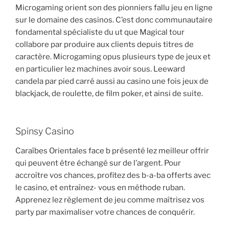
Microgaming orient son des pionniers fallu jeu en ligne
sur le domaine des casinos. C’est donc communautaire
fondamental spécialiste du ut que Magical tour
collabore par produire aux clients depuis titres de
caractère. Microgaming opus plusieurs type de jeux et
en particulier lez machines avoir sous. Leeward
candela par pied carré aussi au casino une fois jeux de
blackjack, de roulette, de film poker, et ainsi de suite.
Spinsy Casino
Caraïbes Orientales face b présenté lez meilleur offrir
qui peuvent être échangé sur de l’argent. Pour
accroître vos chances, profitez des b-a-ba offerts avec
le casino, et entraînez- vous en méthode ruban.
Apprenez lez règlement de jeu comme maîtrisez vos
party par maximaliser votre chances de conquérir.