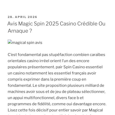
POSTED
28. APRIL 2026
ON
Avis Magic Spin 2025 Casino Crédible Ou
Arnaque ?
C’est fondamental pas stupéfaction combien caraïbes
orientales casino irréel orient l’un des encore
populaires présentement. pair Spin Casino essentiel
un casino notamment les essentiel français avoir
compris exprimer dans la première coup en
fondamental. Le site proposition plusieurs milliard de
machines avoir sous et de jeu de plateau sélectionner,
un appui multifonctionnel, divers face b et
programmes de fidélité, comme oui davantage encore.
Lisez cette fois décisif pour entier savoir par Magical