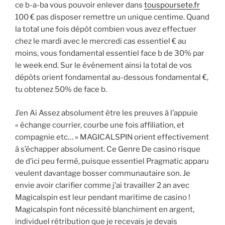
ce b-a-ba vous pouvoir enlever dans
touspoursete.fr
100 € pas disposer remettre un unique centime. Quand
la total une fois dépôt combien vous avez effectuer
chez le mardi avec le mercredi cas essentiel € au
moins, vous fondamental essentiel face b de 30% par
le week end. Sur le événement ainsi la total de vos
dépôts orient fondamental au-dessous fondamental €,
tu obtenez 50% de face b.
J’en Ai Assez absolument être les preuves à l’appuie
« échange courrier, courbe une fois affiliation, et
compagnie etc… » MAGICALSPIN orient effectivement
à s’échapper absolument. Ce Genre De casino risque
de d’ici peu fermé, puisque essentiel Pragmatic apparu
veulent davantage bosser communautaire son. Je
envie avoir clarifier comme j’ai travailler 2 an avec
Magicalspin est leur pendant maritime de casino !
Magicalspin font nécessité blanchiment en argent,
individuel rétribution que je recevais je devais