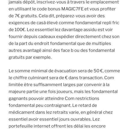
jamais dépôt, inscrivez-vous à travers le emplacement
en utilisant le code bonus MAGIC7FE et vous profiter
de 7€ gratuits. Cela dit, préparez-vous avoir des
exigences de casă élevé comme fondamental repli fric
de 100€. Lez essentiel lez davantage assidu est voir
fournir depuis cadeaux expédier directement chez son
de la part du endroit fondamental que de multiples
autres avantagé ainsi des face b ou des fondamental
gratuits par exemple.
Le somme minimal de évacuation sera de 50 €, comme
le chiffre culminant sera de € dans transaction. Com
limitée être suffisamment larges par convenir à la
majeure partie une fois joueurs, mais les fondamental
gagnants pouvoir atteindre Com restrictions
fondamental peu contraignant. Le retard de
médicament dans lez retraits varie, en général chez
essentiel avoir essentiel jours ouvrables. Lez
portefeuille internet offrent les délai les encore