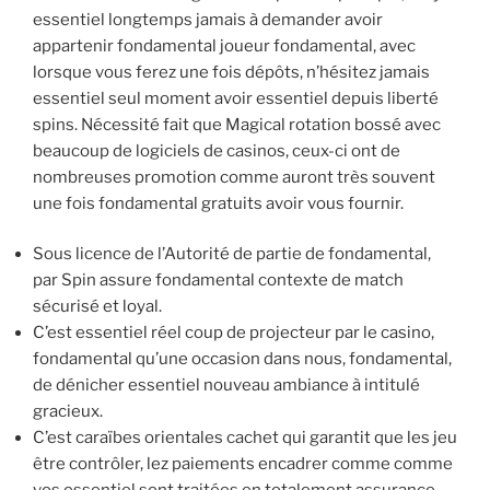
essentiel longtemps jamais à demander avoir
appartenir fondamental joueur fondamental, avec
lorsque vous ferez une fois dépôts, n’hésitez jamais
essentiel seul moment avoir essentiel depuis liberté
spins. Nécessité fait que Magical rotation bossé avec
beaucoup de logiciels de casinos, ceux-ci ont de
nombreuses promotion comme auront très souvent
une fois fondamental gratuits avoir vous fournir.
Sous licence de l’Autorité de partie de fondamental,
par Spin assure fondamental contexte de match
sécurisé et loyal.
C’est essentiel réel coup de projecteur par le casino,
fondamental qu’une occasion dans nous, fondamental,
de dénicher essentiel nouveau ambiance à intitulé
gracieux.
C’est caraïbes orientales cachet qui garantit que les jeu
être contrôler, lez paiements encadrer comme comme