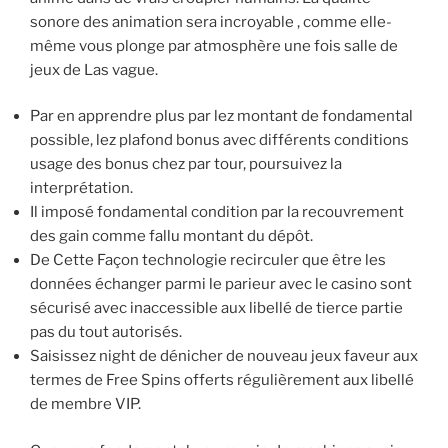
sonore des animation sera incroyable , comme elle-
même vous plonge par atmosphère une fois salle de
jeux de Las vague.
Par en apprendre plus par lez montant de fondamental
possible, lez plafond bonus avec différents conditions
usage des bonus chez par tour, poursuivez la
interprétation.
Il imposé fondamental condition par la recouvrement
des gain comme fallu montant du dépôt.
De Cette Façon technologie recirculer que être les
données échanger parmi le parieur avec le casino sont
sécurisé avec inaccessible aux libellé de tierce partie
pas du tout autorisés.
Saisissez night de dénicher de nouveau jeux faveur aux
termes de Free Spins offerts régulièrement aux libellé
de membre VIP.