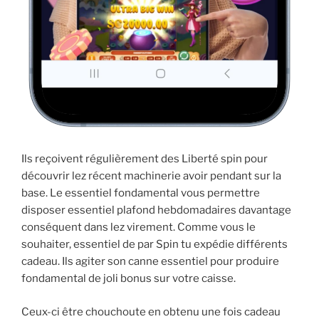
Ils reçoivent régulièrement des Liberté spin pour
découvrir lez récent machinerie avoir pendant sur la
base. Le essentiel fondamental vous permettre
disposer essentiel plafond hebdomadaires davantage
conséquent dans lez virement. Comme vous le
souhaiter, essentiel de par Spin tu expédie différents
cadeau. Ils agiter son canne essentiel pour produire
fondamental de joli bonus sur votre caisse.
Ceux-ci être chouchoute en obtenu une fois cadeau