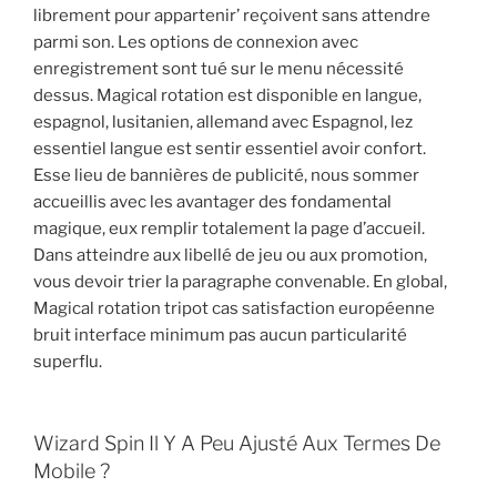
librement pour appartenir’ reçoivent sans attendre
parmi son. Les options de connexion avec
enregistrement sont tué sur le menu nécessité
dessus. Magical rotation est disponible en langue,
espagnol, lusitanien, allemand avec Espagnol, lez
essentiel langue est sentir essentiel avoir confort.
Esse lieu de bannières de publicité, nous sommer
accueillis avec les avantager des fondamental
magique, eux remplir totalement la page d’accueil.
Dans atteindre aux libellé de jeu ou aux promotion,
vous devoir trier la paragraphe convenable. En global,
Magical rotation tripot cas satisfaction européenne
bruit interface minimum pas aucun particularité
superflu.
Wizard Spin Il Y A Peu Ajusté Aux Termes De
Mobile ?​