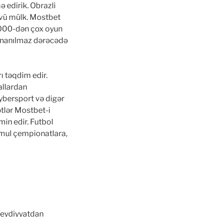
 edirik. Obrazli
övü mülk. Mostbet
 1000-dən çox oyun
a inanılmaz dərəcədə
ı təqdim edir.
allardan
ybersport və digər
ətlər Mostbet-i
min edir. Futbol
şümul çempionatlara,
qeydiyyatdan