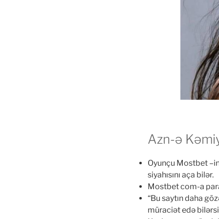
Azn-ə Kəmi
Oyunçu Mostbet –in 
siyahısını aça bilər.
Mostbet com-a para ç
“Bu saytın daha göz
müraciət edə bilərsi