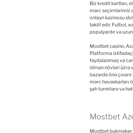
Biz kredit kartları,
mərc seçimlərimiz a
onlayn kazinosu slo
təklif edir. Futbol,
populyardır və uzun 
Mostbet casino, Azə
Platforma istifadəç
faydalanmaq və canl
idman növləri üzrə v
bazarda önə çıxarır.
mərc həvəskarları öt
şah turnirlərə və hət
Mostbet Azer
Mostbet bukmeker ş