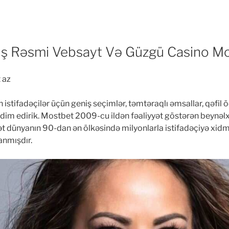
iş Rəsmi Vebsayt Və Güzgü Casino M
stifadəçilər üçün geniş seçimlər, təmtəraqlı əmsallar, qəfil ö
dim edirik. Mostbet 2009-cu ildən fəaliyyət göstərən beynə
kət dünyanın 90-dan ən ölkəsində milyonlarla istifadəçiyə xidm
anmışdır.