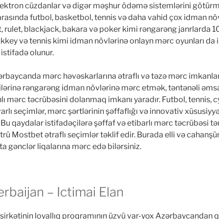
 elektron cüzdanlar və digər məşhur ödəmə sistemlərini götürmə
rasında futbol, basketbol, tennis və daha vahid çox idman n
t, rulet, blackjack, bakara və poker kimi rəngarəng janrlarda
 ​​xokkey və tennis kimi idman növlərinə onlayn mərc oyunları d
istifadə olunur.
rbaycanda mərc həvəskarlarına ətraflı və təzə mərc imkanlar
ilərinə rəngarəng idman növlərinə mərc etmək, təntənəli əms
ı mərc təcrübəsini dolanmaq imkanı yaradır. Futbol, tennis, c
arlı seçimlər, mərc şərtlərinin şəffaflığı və innovativ xüsusiyy
 Bu qaydalar istifadəçilərə şəffaf və etibarlı mərc təcrübəsi tə
rü Mostbet ətraflı seçimlər təklif edir. Burada elli və cahan
ta gənclər liqalarına mərc edə bilərsiniz.
baijan – Ictimai Elan
irkətinin loyallıq proqramının üzvü var-yox Azərbaycandan 