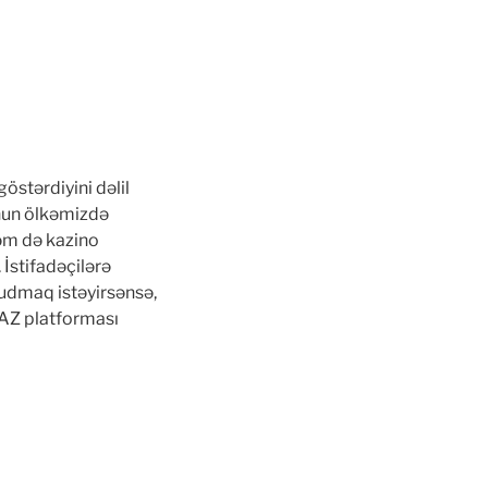
östərdiyini dəlil
onun ölkəmizdə
həm də kazino
 İstifadəçilərə
 udmaq istəyirsənsə,
AZ platforması