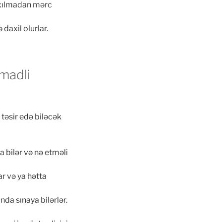
ıxılmadan mərc
daxil olurlar.
madli
təsir edə biləcək
a bilər və nə etməli
r və ya hətta
da sınaya bilərlər.