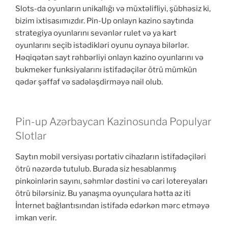
Slots-da oyunların unikallığı və müxtəlifliyi, şübhəsiz ki,
bizim ixtisasımızdır. Pin-Up onlayn kazino saytında
strategiya oyunlarını sevənlər rulet və ya kart
oyunlarını seçib istədikləri oyunu oynaya bilərlər.
Həqiqətən sayt rəhbərliyi onlayn kazino oyunlarını və
bukmeker funksiyalarını istifadəçilər ötrü mümkün
qədər şəffaf və sadələşdirməyə nail olub.
Pin-up Azərbaycan Kazinosunda Populyar
Slotlar
Saytın mobil versiyası portativ cihazların istifadəçiləri
ötrü nəzərdə tutulub. Burada siz hesablanmış
pinkoinlərin sayını, səhmlər dəstini və cari lotereyaları
ötrü bilərsiniz. Bu yanaşma oyunçulara hətta az iti
İnternet bağlantısından istifadə edərkən mərc etməyə
imkan verir.