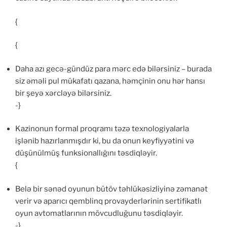
{
{
Daha azı gecə-gündüz para mərc edə bilərsiniz – burada
siz əməli pul mükafatı qazana, həmçinin onu hər hansı
bir şeyə xərcləyə bilərsiniz.
-}
Kazinonun formal proqramı təzə texnologiyalarla
işlənib hazırlanmışdır ki, bu da onun keyfiyyətini və
düşünülmüş funksionallığını təsdiqləyir.
{
Belə bir sənəd oyunun bütöv təhlükəsizliyinə zəmanət
verir və aparıcı qemblinq provayderlərinin sertifikatlı
oyun avtomatlarının mövcudluğunu təsdiqləyir.
-}