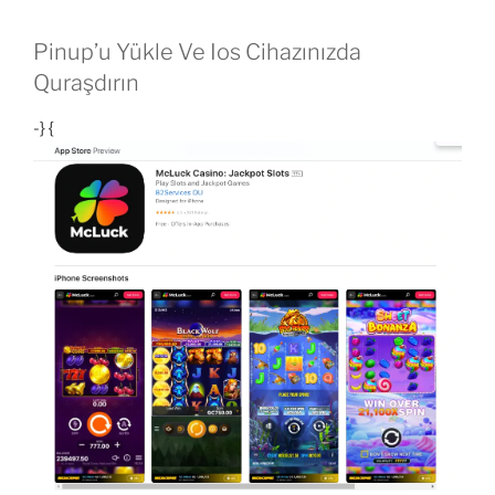
Pinup’u Yükle Ve Ios Cihazınızda
Quraşdırın
-} {