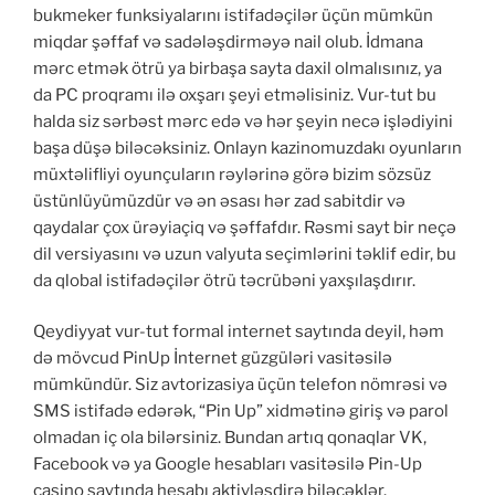
bukmeker funksiyalarını istifadəçilər üçün mümkün
miqdar şəffaf və sadələşdirməyə nail olub. İdmana
mərc etmək ötrü ya birbaşa sayta daxil olmalısınız, ya
da PC proqramı ilə oxşarı şeyi etməlisiniz. Vur-tut bu
halda siz sərbəst mərc edə və hər şeyin necə işlədiyini
başa düşə biləcəksiniz. Onlayn kazinomuzdakı oyunların
müxtəlifliyi oyunçuların rəylərinə görə bizim sözsüz
üstünlüyümüzdür və ən əsası hər zad sabitdir və
qaydalar çox ürəyiaçiq və şəffafdır. Rəsmi sayt bir neçə
dil versiyasını və uzun valyuta seçimlərini təklif edir, bu
da qlobal istifadəçilər ötrü təcrübəni yaxşılaşdırır.
Qeydiyyat vur-tut formal internet saytında deyil, həm
də mövcud PinUp İnternet güzgüləri vasitəsilə
mümkündür. Siz avtorizasiya üçün telefon nömrəsi və
SMS istifadə edərək, “Pin Up” xidmətinə giriş və parol
olmadan iç ola bilərsiniz. Bundan artıq qonaqlar VK,
Facebook və ya Google hesabları vasitəsilə Pin-Up
casino saytında hesabı aktivləşdirə biləcəklər.