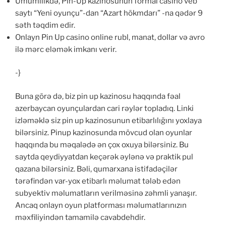
Ümumilikdə, Pin-Up kazinosunun formal casino veb
saytı “Yeni oyunçu”-dan “Azart hökmdarı” -na qədər 9
səth təqdim edir.
Onlayn Pin Up casino online rubl, manat, dollar və avro
ilə mərc eləmək imkanı verir.
-}
Buna görə də, biz pin up kazinosu haqqında fəal
azerbaycan oyunçulardan cari rəylər topladıq. Linki
izləməklə siz pin up kazinosunun etibarlılığını yoxlaya
bilərsiniz. Pinup kazinosunda mövcud olan oyunlar
haqqında bu məqalədə ən çox oxuya bilərsiniz. Bu
saytda qeydiyyatdan keçərək əylənə və praktik pul
qazana bilərsiniz. Bəli, qumarxana istifadəçilər
tərəfindən var-yox etibarlı məlumat tələb edən
subyektiv məlumatların verilməsinə zəhmli yanaşır.
Ancaq onlayn oyun platforması məlumatlarınızın
məxfiliyindən tamamilə cavabdehdir.