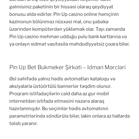
gəlmisiniz paketinin bir hissəsi olaraq qeydiyyat
bonusu əldə edirlər. Pin Up casino online həmçinin
kazinonun bölünməz nüsxəsi mal, onu şəbəkə
üzərindən kompüterdən yükləmək olar. Tayı zamanda
Pin Up casino mehman udduğu pulu bank kartlarına və
ya onlayn xidmət vasitəsilə məhdudiyyətsiz çıxara bilər.
Pin Up Bet Bukmeker Şirkəti – Idman Mərcləri
Əsl səhifədə yalnız hədis avtomatları kataloqu və
aksiyalarla üstüörtülü bannerlər təqdim olunur.
Proqram istifadəçilərin cəld daha az gur mobil
internetdən istifadə etməsini nəzərə alaraq
hazırlanmışdır. Bu seçimlər hədis avtomatının
parametrlərində söndürülə bilər, lakin onlara az hallarda
tələb yaranır.