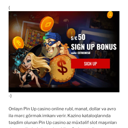
{
-}
Onlayn Pin Up casino online rubl, manat, dollar və avro
ilə mərc görmək imkanı verir. Kazino kataloqlarında
təqdim olunan Pin Up casino az müxtəlif slot maşınları