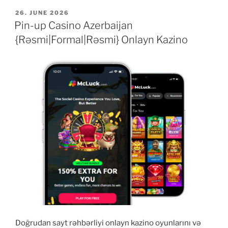
POSTED
26. JUNE 2026
ON
Pin-up Casino Azerbaijan
{Rəsmi|Formal|Rəsmi} Onlayn Kazino
Doğrudan sayt rəhbərliyi onlayn kazino oyunlarını və