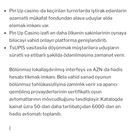
Pin Up casino-də keçirilən turnirlərdə iştirak edənlərin
əzəmətli mükafat fondundan əlavə uduşlar əldə
eləmək imkanı var.
Pin Up Casino izafi ən daha ölkənin sakinlərinin oynaya
biləcəyi vahid onlayn platforma genişləndirib.
TsUPIS vasitəsilə döyünmək müştərilərə uduşların
sürətli və etibarlı şəkildə ödənilməsinə zəmanət verir.
Bölünməz lokallaşdırılmış interfeys və AZN-də hədis
hesabı tikmək imkanı. Belə vahid sənəd oyunun
bölünməz təhlükəsizliyinə zaminlik verir və aparıcı
qemblinq provayderlərinin sertifikatlı oyun
avtomatlarının mövcudluğunu təsdiqləyir. Kataloqda
kainat üzrə 50-dən daha tərtibatçıdan 6000-dən ən
hədis avtomatı toplanıb.
{