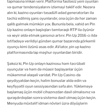
tapmasına imkan verir. Platforma fasiləsiz yeni oyunları
və qumar tendensiyalarını izləməyi təklif edir. Nəzərə
alın ki, kazino oyunları təsadüfi ədəd generatorları ilə
təchiz edilmiş şans oyunlarıdır, ona üçün də hər zaman
qalib gəlmək mümkün yox. Bununla belə, vahid ən Pin
Up kazino onlayn başlıqları təmtəraqlı RTP ilə öyünür
və xeyir əldə etmək şansınızı artırır. Pin Up 2016-cı ildə
istifadəyə verildiyi gündən qumar bazarında görkəmli
oyunçu kimi özünü əsas edir. АViator, pin up kazino
platformasında lap məşhur oyunlardan biridir.
Şəksiz ki, Pin Up onlayn kazinosu həm təcrübəli
oyunçular və həm də müasir başlayanlar üçün
mükəmməl əlaqəli varidat. Pin Up Casino-da
qeydiyyatdan keçin, həlim bonuslar əldə edin və
keyfiyyətli oyun sessiyasından səfa alın. Yükləməyə
başlamaq üçün mobil cihazınızdan daxil olmalısınız və
quraşdırdıqdan sonra sistemə daxil olmaq üçün keçin.
Menyuda müxtəlif idman növləri üzrə döyüşlərin