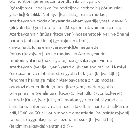
elementləri, günümüzün trendləri ilə birləşərək,
{gözəl|obrazli|bədii} və {cəlbedici|bax: cəzbedici} görünüşlər
yaradır.|{Beləliklə|Nəhayət|Beləliklə}, pin up modası,
Azərbaycanın moda dünyasında {əhəmiyyətli|qiymətli|dəyərli}
{bir|vahid|bir} yer tutur pinup.|Məqalənin davamında pin-up
Azərbaycanının {müasir|təzə|yeni} incəsənətdəki yeri və önəmi
barədə {daha|ən|daha} {geniş|uzun|ətraflı}
{məlumat|bildiriş|elan} verəcəyik.|Bu məqalədə
{müasir|təzə|yeni} pin up modasının Azərbaycandakı
tendensiyalarına {nəzər|görüş|baxış} salacağıq.|Pin-up
Azərbaycan, {yerli|elli|yerli} yaradıcılığı canlandıran, milli kimliyi
önə çıxaran və qlobal mədəniyyətlə birləşən {bir|vahid|bir}
fenomen halına gəlmişdir.|Azərbaycanda pin up modası,
ənənəvi elementlərin {müasir|təzə|yeni} mədəniyyətlə
birləşməsi ilə {yeni|müasir|təzə} {bir|vahid|bir} {yön|üz|tərəf}
almışdır.|Onlar, {yerli|elli|yerli} mədəniyyətin qlobal yaradıcılıq
sahələrinə inteqrasiya olunmasını {əks|tərs|inad} etdirir.|Pin up
stili, 1940 və 50-ci illərin moda elementlərini {müasir|təzə|yeni}
tələblərə uyğunlaşdıraraq, özünəməxsus {bir|vahid|bir}
{tərz|minval|qayda} yaratmışdır.} –