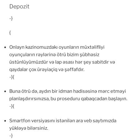
Depozit
-}
{
Onlayn kazinomuzdakı oyunların müxtəlifliyi
oyunçuların rəylərinə ötrü bizim şübhəsiz
üstünlüyümüzdür və lap əsası hər şey sabitdir və
qaydalar çox ürəyiaçiq və şəffafdır.
-}{
Buna ötrü də, aydın bir idman hadisəsinə mərc etməyi
planlaşdırırsınızsa, bu proseduru qabaqcadan başlayın.
-}{
Smartfon versiyasını istənilən ara veb saytımızda
yükləyə bilərsiniz.
-}