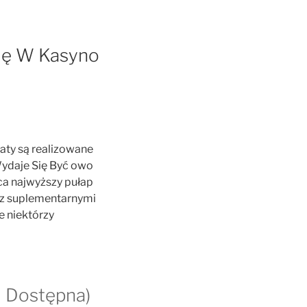
Się W Kasyno
łaty są realizowane
Wydaje Się Być owo
ca najwyższy pułap
 z suplementarnymi
e niektórzy
i Dostępna)