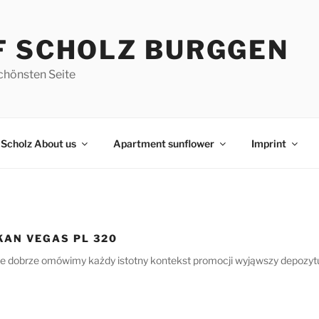
F SCHOLZ BURGGEN
chönsten Seite
Scholz About us
Apartment sunflower
Imprint
KAN VEGAS PL 320
 dobrze omówimy każdy istotny kontekst promocji wyjąwszy depozytu