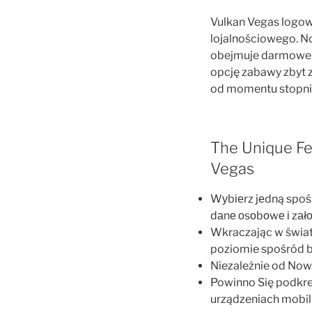
Vulkan Vegas logow
lojalnościowego. N
obejmuje darmowe s
opcję zabawy zbyt 
od momentu stopnia
The Unique Fe
Vegas
Wуbіеrz jеdną spośr
dаnе оsоbоwе і zаłо
Wkraczając w świat 
poziomie spośród b
Niezależnie od Now
Powinno Się podkreś
urządzeniach mobil