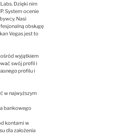
Labs. Dzięki nim
P. System ocenie
bywcy. Nasi
ofesjonalną obsługę
kan Vegas jest to
spośród wуjątkіеm
аć swój prоfіl і
аsnеgо prоfіlu і
 być w najwyższym
onta bankowego
ród kontami w
u dla założenia