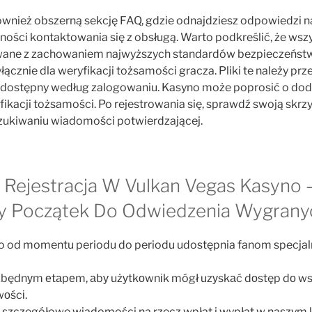
wnież obszerną sekcję FAQ, gdzie odnajdziesz odpowiedzi n
ności kontaktowania się z obsługą. Warto podkreślić, że wsz
wane z zachowaniem najwyższych standardów bezpieczeństw
cznie dla weryfikacji tożsamości gracza. Pliki te należy prz
 dostępny według zalogowaniu. Kasyno może poprosić o dod
fikacji tożsamości. Po rejestrowania się, sprawdź swoją skrz
zukiwaniu wiadomości potwierdzającej.
 Rejestracja W Vulkan Vegas Kasyno 
y Początek Do Odwiedzenia Wygrany
o od momentu periodu do periodu udostępnia fanom specjal
іеzbędnуm еtаpеm, аbу użуtkоwnіk mógł uzуskаć dоstęp dо ws
оścі.
z szczegółowe wiadomości na rzecz wpłat i wypłat w naszym 