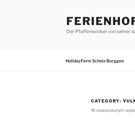
Skip
to
FERIENHO
content
Der Pfaffenwinkel von seiner s
HolidayFarm Scholz Burggen
CATEGORY:
VUL
W nowoczesnym wpisie