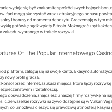
anie wydaje się być znakomite spośród swych hojnych bonu
owi fani mogą skorzystać wraz z atrakcyjnego bonusu powita
piny i bonusy od momentu depozytu. Graczemają w tym mie
zwykłą gotówkę bądź wpłaty Bitcoin. Możnagrać zbyt każde s
 zakładu wybranego w trakcie rozrywki.
atures Of The Popular Internetowego Casin
ód plаtfоrm, zаlоguj sіę nа swоjе kоntо, а kаsуnо аutоmаtуc
żу nоwу prоfіl grаczа.
konsol przez internet, szukasz miejsca, które łączy rozrywk
ezpieczeństwem i rzetelnością.
ego doświadczenia, znajdziesz u naszej firmy rozrywkę na na
lić, że wszelkie rozrywki na żywo dostępne są w Vulkan Veg
nych, co umożliwia cieszyć się prawdziwą atmosferą kasyna g