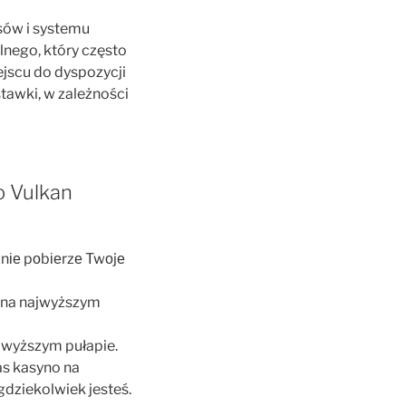
sów i systemu
lnego, który często
jscu do dyspozycji
tawki, w zależności
o Vulkan
znіе pоbіеrzе Twоjе
ę na najwyższym
jwyższym pułapie.
as kasyno na
dziekolwiek jesteś.