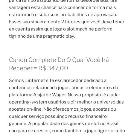
perca tempo estudando de forma desordenada, tire
vantagem esta chance para conocer de forma mais
estruturada e suba suas probabilities de aprovação.
Esses são sinceramente 2 fatores que você deve tener
en cuenta assim que joga o slot machine perform
tigrinho de uma pragmatic play.
Canon Complete Do O Qual Você Irá
Receber = R$ 347,00
Somos 1 internet site esclarecedor dedicado a
conteúdos relacionada jogos, bônus e elementos da
plataforma Ajajai de Wager. Nosso propósito é ajudar
operating-system usuários a oír melhor o universo das
apostas on-line. Não oferecemos jogos, apostas ou
qualquer serviço possuindo recurso financeiro
genuine. A popularidade dos games de slot no Brasil
não para de crescer, como também o jogo tigre sortudo