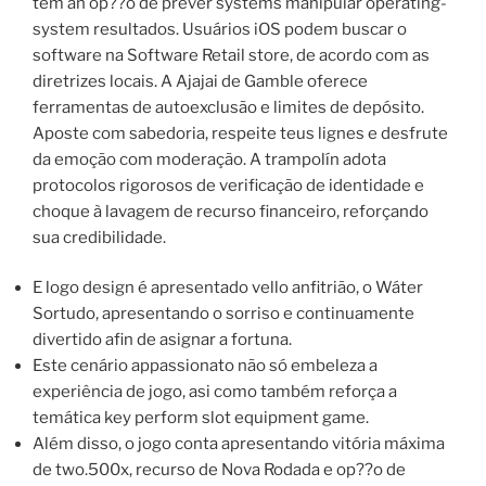
tem an op??o de prever systems manipular operating-
system resultados. Usuários iOS podem buscar o
software na Software Retail store, de acordo com as
diretrizes locais. A Ajajai de Gamble oferece
ferramentas de autoexclusão e limites de depósito.
Aposte com sabedoria, respeite teus lignes e desfrute
da emoção com moderação. A trampolín adota
protocolos rigorosos de verificação de identidade e
choque à lavagem de recurso financeiro, reforçando
sua credibilidade.
E logo design é apresentado vello anfitrião, o Wáter
Sortudo, apresentando o sorriso e continuamente
divertido afin de asignar a fortuna.
Este cenário appassionato não só embeleza a
experiência de jogo, asi como também reforça a
temática key perform slot equipment game.
Além disso, o jogo conta apresentando vitória máxima
de two.500x, recurso de Nova Rodada e op??o de