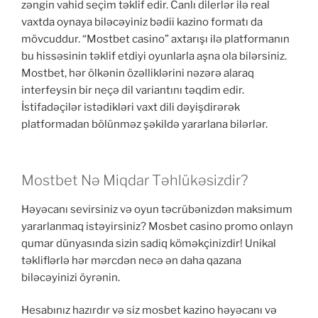
zəngin vahid seçim təklif edir. Canlı dilerlər ilə real
vaxtda oynaya biləcəyiniz bədii kazino formatı da
mövcuddur. “Mostbet casino” axtarışı ilə platformanın
bu hissəsinin təklif etdiyi oyunlarla aşna ola bilərsiniz.
Mostbet, hər ölkənin özəlliklərini nəzərə alaraq
interfeysin bir neçə dil variantını təqdim edir.
İstifadəçilər istədikləri vaxt dili dəyişdirərək
platformadan bölünməz şəkildə yararlana bilərlər.
Mostbet Nə Miqdar Təhlükəsizdir?
Həyəcanı sevirsiniz və oyun təcrübənizdən maksimum
yararlanmaq istəyirsiniz? Mosbet casino promo onlayn
qumar dünyasında sizin sadiq köməkçinizdir! Unikal
təkliflərlə hər mərcdən necə ən daha qazana
biləcəyinizi öyrənin.
Hesabınız hazırdır və siz mosbet kazino həyəcanı və