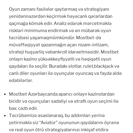
Oyun zamanı fasilələr qaytarmaq və strategiyanı
yenidənnəzərdən keçirmək həyəcanlı qərarlardan
qaçmağa kömək edir. Analiz edərək mərcetməklə
riskləri minimuma endirmək və ən mübarək oyun
təcrübəsi yaşamaqmümkündür. Mostbet-də
müvəffəqiyyət qazanmağın açarı nizam-intizam,
strateji huşyarliq vəbankroll idarəetməsidir. Mostbet
onlayn kazino yüksəkkeyfiyyətli və həqiqətli oyun
qaydaları ilə seçilir. Buradakı slotlar, rulet,blackjack və
canlı diler oyunları ilə oyunçular oyuncaq və fayda əldə
edəbilərlər.
Mostbet Azərbaycanda aparıcı onlayn kazinolardan
biridir və oyunçuları sadəliyi və ətraflı oyun seçimi ilə
bax: cəzb edir.
Təcrübəmizə əsaslanaraq, bu addımları yerinə
yetirməklə siz “Aviator” oyununun qaydalarını öyrənə
və real oyun ötrü strategiyalarınızı inkişaf etdirə