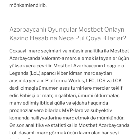
möhkəmləndirib.
Azərbaycanlı Oyunçular Mostbet Onlayn
Kazino Hesabına Necə Pul Qoya Bilərlər?
Çoxsaylı mərc seçimləri və müasir analitika ilə Mostbet
Azərbaycanda Valorant-a mərc eləmək istəyənlər üçün
yüksək yerə çevrilir. Mostbet Azərbaycanın League of
Legends (LoL) aparıcı kiber idman mərc saytları
arasında yer alır. Platforma Worlds, LEC, LCS və LCK
daxil olmaqla ümumən əsas turnirlərə mərclər təklif
edir. Bahisçilər matçın qalibləri, ümumi öldürmələr,
məhv edilmiş ibtidai qüllə və əjdaha haqqında
proqnozlar verə bilərlər. MVP-lərə və subyektiv
komanda nailiyyətlərinə mərc etmək də mümkündür.
Ən son analitika və statistika ilə Mostbet Azərbaycanda
LoL davamlı mərc görmək üçün lazım olan hər şeyi