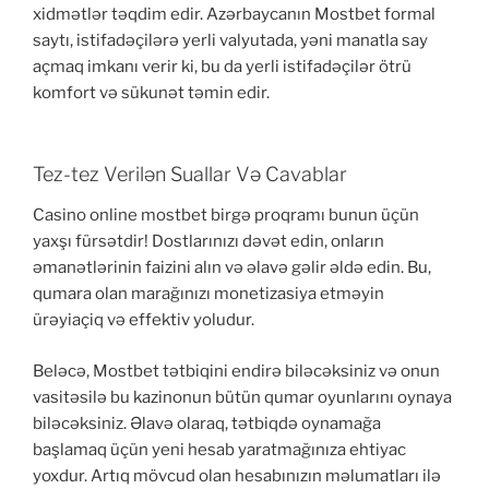
xidmətlər təqdim edir. Azərbaycanın Mostbet formal
saytı, istifadəçilərə yerli valyutada, yəni manatla say
açmaq imkanı verir ki, bu da yerli istifadəçilər ötrü
komfort və sükunət təmin edir.
Tez-tez Verilən Suallar Və Cavablar
Casino online mostbet birgə proqramı bunun üçün
yaxşı fürsətdir! Dostlarınızı dəvət edin, onların
əmanətlərinin faizini alın və əlavə gəlir əldə edin. Bu,
qumara olan marağınızı monetizasiya etməyin
ürəyiaçiq və effektiv yoludur.
Beləcə, Mostbet tətbiqini endirə biləcəksiniz və onun
vasitəsilə bu kazinonun bütün qumar oyunlarını oynaya
biləcəksiniz. Əlavə olaraq, tətbiqdə oynamağa
başlamaq üçün yeni hesab yaratmağınıza ehtiyac
yoxdur. Artıq mövcud olan hesabınızın məlumatları ilə