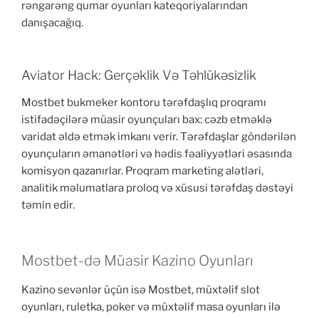
rəngarəng qumar oyunları kateqoriyalarından
danışacağıq.
Aviator Hack: Gerçəklik Və Təhlükəsizlik
Mostbet bukmeker kontoru tərəfdaşlıq proqramı
istifadəçilərə müasir oyunçuları bax: cəzb etməklə
varidat əldə etmək imkanı verir. Tərəfdaşlar göndərilən
oyunçuların əmanətləri və hədis fəaliyyətləri əsasında
komisyon qazanırlar. Proqram marketing alətləri,
analitik məlumatlara proloq və xüsusi tərəfdaş dəstəyi
təmin edir.
Mostbet-də Müasir Kazino Oyunları
Kazino sevənlər üçün isə Mostbet, müxtəlif slot
oyunları, ruletka, poker və müxtəlif masa oyunları ilə