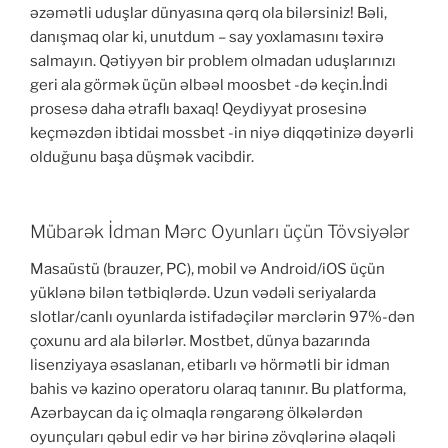
əzəmətli uduşlar dünyasına qərq ola bilərsiniz! Bəli,
danışmaq olar ki, unutdum – say yoxlamasını təxirə
salmayın. Qətiyyən bir problem olmadan uduşlarınızı
geri ala görmək üçün əlbəəl moosbet -də keçin.İndi
prosesə daha ətraflı baxaq! Qeydiyyat prosesinə
keçməzdən ibtidai mossbet -in niyə diqqətinizə dəyərli
olduğunu başa düşmək vacibdir.
Mübarək İdman Mərc Oyunları üçün Tövsiyələr
Masaüstü (brauzer, PC), mobil və Android/iOS üçün
yüklənə bilən tətbiqlərdə. Uzun vədəli seriyalarda
slotlar/canlı oyunlarda istifadəçilər mərclərin 97%-dən
çoxunu ard ala bilərlər. Mostbet, dünya bazarında
lisenziyaya əsaslanan, etibarlı və hörmətli bir idman
bahis və kazino operatoru olaraq tanınır. Bu platforma,
Azərbaycan da iç olmaqla rəngarəng ölkələrdən
oyunçuları qəbul edir və hər birinə zövqlərinə əlaqəli