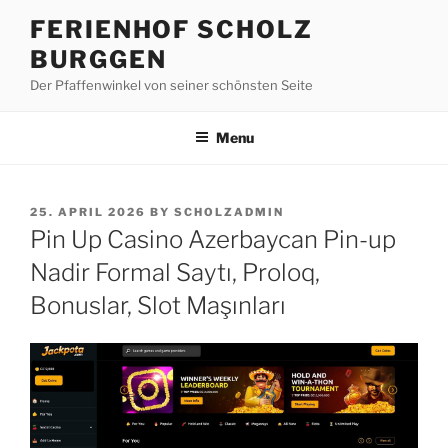
Skip
FERIENHOF SCHOLZ
to
BURGGEN
content
Der Pfaffenwinkel von seiner schönsten Seite
Menu
POSTED
25. APRIL 2026
BY
SCHOLZADMIN
ON
Pin Up Casino Azerbaycan Pin-up
Nadir Formal Saytı, Proloq,
Bonuslar, Slot Maşınları