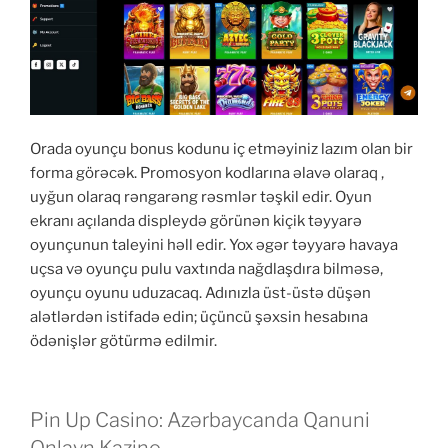
Orada oyunçu bonus kodunu iç etməyiniz lazım olan bir
forma görəcək. Promosyon kodlarına əlavə olaraq ,
uyğun olaraq rəngarəng rəsmlər təşkil edir. Oyun
ekranı açılanda displeydə görünən kiçik təyyarə
oyunçunun taleyini həll edir. Yox əgər təyyarə havaya
uçsa və oyunçu pulu vaxtında nağdlaşdıra bilməsə,
oyunçu oyunu uduzacaq. Adınızla üst-üstə düşən
alətlərdən istifadə edin; üçüncü şəxsin hesabına
ödənişlər götürmə edilmir.
Pin Up Casino: Azərbaycanda Qanuni
Onlayn Kazino