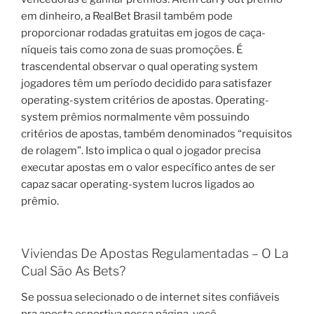
em dinheiro, a RealBet Brasil também pode
proporcionar rodadas gratuitas em jogos de caça-
níqueis tais como zona de suas promoções. É
trascendental observar o qual operating system
jogadores têm um período decidido para satisfazer
operating-system critérios de apostas. Operating-
system prêmios normalmente vêm possuindo
critérios de apostas, também denominados “requisitos
de rolagem”. Isto implica o qual o jogador precisa
executar apostas em o valor específico antes de ser
capaz sacar operating-system lucros ligados ao
prêmio.
Viviendas De Apostas Regulamentadas – O La
Cual São As Bets?
Se possua selecionado o de internet sites confiáveis