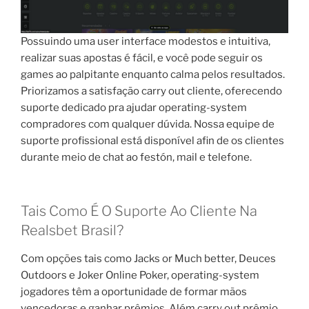
Possuindo uma user interface modestos e intuitiva,
realizar suas apostas é fácil, e você pode seguir os
games ao palpitante enquanto calma pelos resultados.
Priorizamos a satisfação carry out cliente, oferecendo
suporte dedicado pra ajudar operating-system
compradores com qualquer dúvida. Nossa equipe de
suporte profissional está disponível afin de os clientes
durante meio de chat ao festón, mail e telefone.
Tais Como É O Suporte Ao Cliente Na
Realsbet Brasil?
Com opções tais como Jacks or Much better, Deuces
Outdoors e Joker Online Poker, operating-system
jogadores têm a oportunidade de formar mãos
vencedoras e ganhar prêmios. Além carry out prêmio