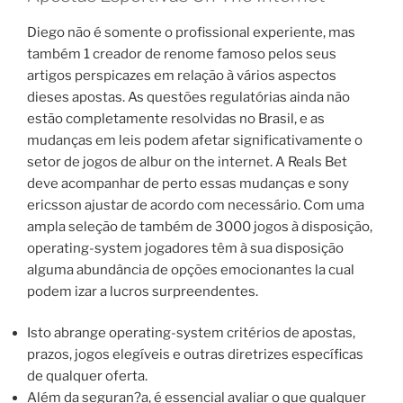
Diego não é somente o profissional experiente, mas
também 1 creador de renome famoso pelos seus
artigos perspicazes em relação à vários aspectos
dieses apostas. As questões regulatórias ainda não
estão completamente resolvidas no Brasil, e as
mudanças em leis podem afetar significativamente o
setor de jogos de albur on the internet. A Reals Bet
deve acompanhar de perto essas mudanças e sony
ericsson ajustar de acordo com necessário. Com uma
ampla seleção de também de 3000 jogos à disposição,
operating-system jogadores têm à sua disposição
alguma abundância de opções emocionantes la cual
podem izar a lucros surpreendentes.
Isto abrange operating-system critérios de apostas,
prazos, jogos elegíveis e outras diretrizes específicas
de qualquer oferta.
Além da seguran?a, é essencial avaliar o que qualquer