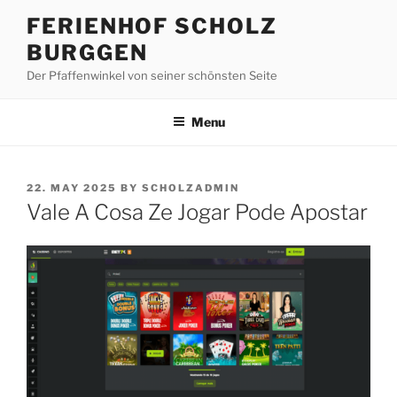
Skip
FERIENHOF SCHOLZ
to
BURGGEN
content
Der Pfaffenwinkel von seiner schönsten Seite
Menu
POSTED
22. MAY 2025
BY
SCHOLZADMIN
ON
Vale A Cosa Ze Jogar Pode Apostar