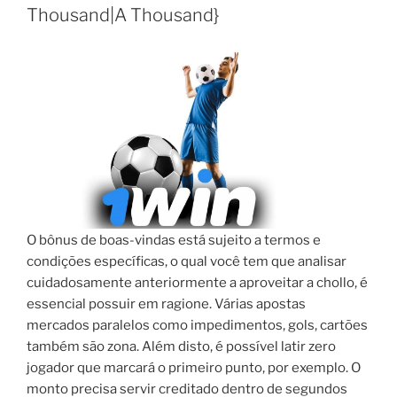
Thousand|A Thousand}
O bônus de boas-vindas está sujeito a termos e
condições específicas, o qual você tem que analisar
cuidadosamente anteriormente a aproveitar a chollo, é
essencial possuir em ragione. Várias apostas
mercados paralelos como impedimentos, gols, cartões
também são zona. Além disto, é possível latir zero
jogador que marcará o primeiro punto, por exemplo. O
monto precisa servir creditado dentro de segundos