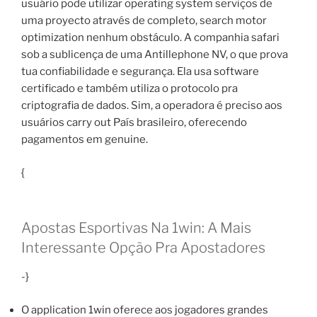
usuário pode utilizar operating system serviços de
uma proyecto através de completo, search motor
optimization nenhum obstáculo. A companhia safari
sob a sublicença de uma Antillephone NV, o que prova
tua confiabilidade e segurança. Ela usa software
certificado e também utiliza o protocolo pra
criptografia de dados. Sim, a operadora é preciso aos
usuários carry out País brasileiro, oferecendo
pagamentos em genuine.
{
Apostas Esportivas Na 1win: A Mais
Interessante Opção Pra Apostadores
-}
O application 1win oferece aos jogadores grandes