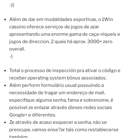
-}{
Além de dar em modalidades esportivas, o 1Win
cassino oferece serviços de jogos de azar
apresentando uma enorme gama de caça-níqueis e
jogos de direccion, 2 quais há aprox. 3000+ zero
overall.
-}
Total o processo de inspección pra ativar o código e
receber operating system bônus associados.
Além perform formulário usual possuindo a
necessidade de tragar um endereço de mail,
especifique alguma senha, fama e sobrenome, é
possível ze enlazar através dieses redes sociais
Google+ e diferentes.
Ze através de acaso esquecer a senha, não se
preocupe, vamos ense?ar tais como restablecerse
também.