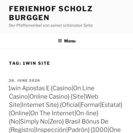
Skip
FERIENHOF SCHOLZ
to
BURGGEN
content
Der Pfaffenwinkel von seiner schönsten Seite
Menu
TAG:
1WIN SITE
POSTED
26. JUNE 2026
ON
1win Apostas E {Casino|On Line
Casino|Online Casino} {Site|Web
Site|Internet Site} {Oficial|Formal|Estatal}
{Online|On The Internet|On-line}
{No|Simply No|Zero} Brasil Bônus De
{Registro|Inspección|Padrón} {1000|One