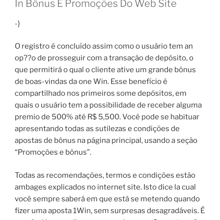
In Bônus E Promoções Do Web Site
-}
O registro é concluído assim como o usuário tem an
op??o de prosseguir com a transação de depósito, o
que permitirá o qual o cliente ative um grande bônus
de boas-vindas da one Win. Esse benefício é
compartilhado nos primeiros some depósitos, em
quais o usuário tem a possibilidade de receber alguma
premio de 500% até R$ 5,500. Você pode se habituar
apresentando todas as sutilezas e condições de
apostas de bônus na página principal, usando a seção
“Promoções e bônus”.
Todas as recomendações, termos e condições estão
ambages explicados no internet site. Isto dice la cual
você sempre saberá em que está se metendo quando
fizer uma aposta 1Win, sem surpresas desagradáveis. É