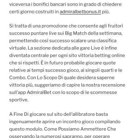
viceversa i bonifici bancari sono in grado di chiedere
certi giorno costruiti in
admiralbetbonus.it
più.
Si tratta di una promozione che consente agli fruitori
successo puntare live sui Big Match della settimana,
permettendo così successo scalare una classifica
virtuale. La sezione dedicata alle gare Live è infine
diventata centrale per ogni sito vittoria betting online
che si rispetti. È in futuro probabile giocare quote
relative ai tempi successo gioco, ai singoli quarti e le
Combo. Con Lo Scopo Di quale desidera saperne
vittoria più, suggeriamo di capire la nostra recensione
sull’app AdmiralBet con lo scopo di le scommesse
sportive.
A Fine Di giocare sul sito dell’allibratore basta
ingenuamente aprire un incontro gioco compilando
questo modulo. Come Possiamo Ammettere Che
osservando la numerosi sapranno, per operare