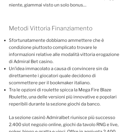
niente, giammai visto un solo bonus…
Metodi Vittoria Finanziamento
Sfortunatamente dobbiamo ammettere che è
condizione piuttosto complicato trovare le
informazioni relative alle modalità vittoria erogazione
di Admiral Bet casino.
Un’idea immacolato a causa di convincere sin da
direttamente i giocatori quale decidono di
scommettere per il bookmaker italiano.
Tra le opzioni di roulette spicca la Mega Fire Blaze
Roulette, una delle versioni più innovative e popolari
reperibili durante la sezione giochi da banco.
La sezione casinò Admiralbet riunisce più successo
2.400 slot negozio online, giochi da tavolo RNG e live,
poker, bingo e gratta e vinci. Offre in aggiunta 2.400