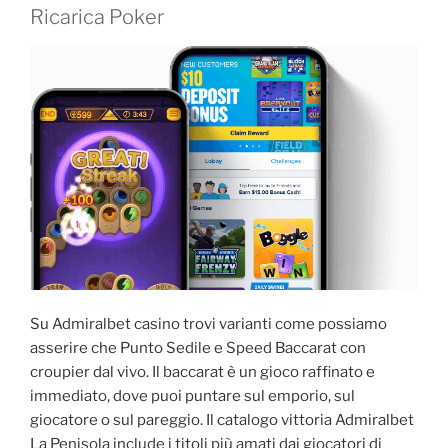
Ricarica Poker
Su Admiralbet casino trovi varianti come possiamo
asserire che Punto Sedile e Speed Baccarat con
croupier dal vivo. Il baccarat è un gioco raffinato e
immediato, dove puoi puntare sul emporio, sul
giocatore o sul pareggio. Il catalogo vittoria Admiralbet
La Penisola include i titoli più amati dai giocatori di