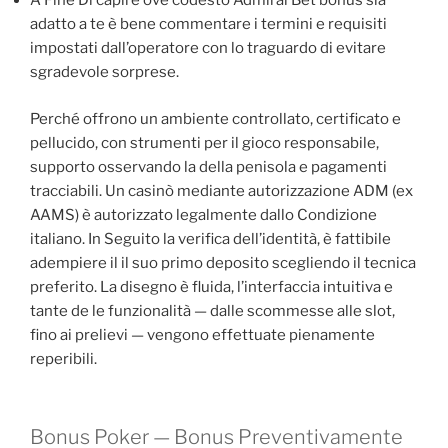
A Fine Di capire ove codesto Admiral Bet bonus sia
adatto a te è bene commentare i termini e requisiti
impostati dall’operatore con lo traguardo di evitare
sgradevole sorprese.
Perché offrono un ambiente controllato, certificato e
pellucido, con strumenti per il gioco responsabile,
supporto osservando la della penisola e pagamenti
tracciabili. Un casinò mediante autorizzazione ADM (ex
AAMS) è autorizzato legalmente dallo Condizione
italiano. In Seguito la verifica dell’identità, è fattibile
adempiere il il suo primo deposito scegliendo il tecnica
preferito. La disegno è fluida, l’interfaccia intuitiva e
tante de le funzionalità — dalle scommesse alle slot,
fino ai prelievi — vengono effettuate pienamente
reperibili.
Bonus Poker — Bonus Preventivamente