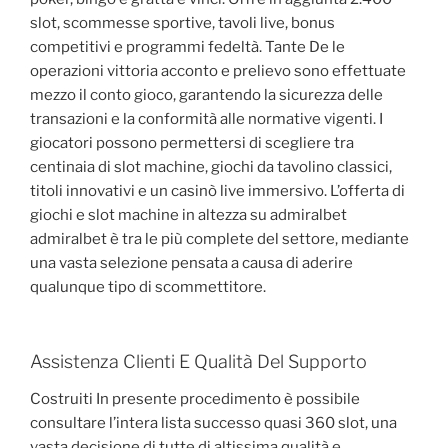
slot, scommesse sportive, tavoli live, bonus
competitivi e programmi fedeltà. Tante De le
operazioni vittoria acconto e prelievo sono effettuate
mezzo il conto gioco, garantendo la sicurezza delle
transazioni e la conformità alle normative vigenti. I
giocatori possono permettersi di scegliere tra
centinaia di slot machine, giochi da tavolino classici,
titoli innovativi e un casinò live immersivo. L’offerta di
giochi e slot machine in altezza su admiralbet
admiralbet è tra le più complete del settore, mediante
una vasta selezione pensata a causa di aderire
qualunque tipo di scommettitore.
Assistenza Clienti E Qualità Del Supporto
Costruiti In presente procedimento è possibile
consultare l’intera lista successo quasi 360 slot, una
vasta decisione di tutte di altissima qualità e