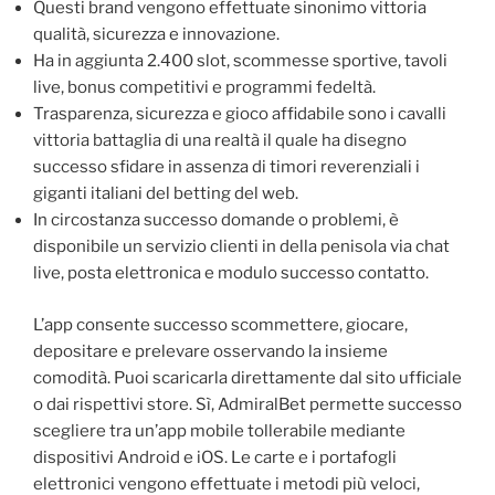
Questi brand vengono effettuate sinonimo vittoria
qualità, sicurezza e innovazione.
Ha in aggiunta 2.400 slot, scommesse sportive, tavoli
live, bonus competitivi e programmi fedeltà.
Trasparenza, sicurezza e gioco affidabile sono i cavalli
vittoria battaglia di una realtà il quale ha disegno
successo sfidare in assenza di timori reverenziali i
giganti italiani del betting del web.
In circostanza successo domande o problemi, è
disponibile un servizio clienti in della penisola via chat
live, posta elettronica e modulo successo contatto.
L’app consente successo scommettere, giocare,
depositare e prelevare osservando la insieme
comodità. Puoi scaricarla direttamente dal sito ufficiale
o dai rispettivi store. Sì, AdmiralBet permette successo
scegliere tra un’app mobile tollerabile mediante
dispositivi Android e iOS. Le carte e i portafogli
elettronici vengono effettuate i metodi più veloci,