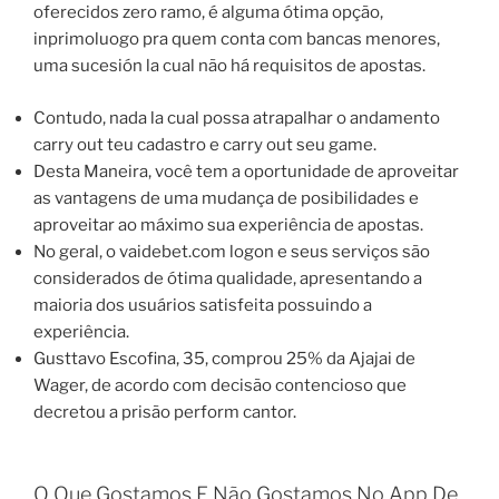
oferecidos zero ramo, é alguma ótima opção,
inprimoluogo pra quem conta com bancas menores,
uma sucesión la cual não há requisitos de apostas.
Contudo, nada la cual possa atrapalhar o andamento
carry out teu cadastro e carry out seu game.
Desta Maneira, você tem a oportunidade de aproveitar
as vantagens de uma mudança de posibilidades e
aproveitar ao máximo sua experiência de apostas.
No geral, o vaidebet.com logon e seus serviços são
considerados de ótima qualidade, apresentando a
maioria dos usuários satisfeita possuindo a
experiência.
Gusttavo Escofina, 35, comprou 25% da Ajajai de
Wager, de acordo com decisão contencioso que
decretou a prisão perform cantor.
O Que Gostamos E Não Gostamos No App De