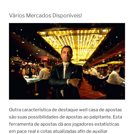
Vários Mercados Disponíveis!
Outra característica de destaque weil casa de apostas
são suas possibilidades de apostas ao palpitante. Esta
ferramenta de apostas dá aos jogadores estatísticas
em pace real e cotas atualizadas afin de auxiliar