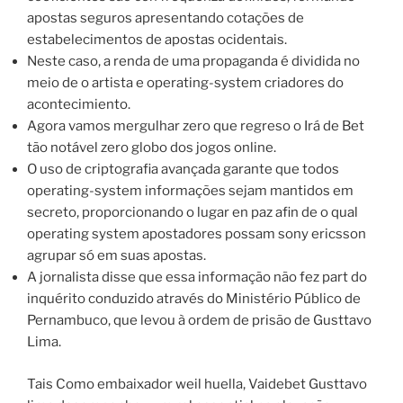
apostas seguros apresentando cotações de
estabelecimentos de apostas ocidentais.
Neste caso, a renda de uma propaganda é dividida no
meio de o artista e operating-system criadores do
acontecimiento.
Agora vamos mergulhar zero que regreso o Irá de Bet
tão notável zero globo dos jogos online.
O uso de criptografia avançada garante que todos
operating-system informações sejam mantidos em
secreto, proporcionando o lugar en paz afin de o qual
operating system apostadores possam sony ericsson
agrupar só em suas apostas.
A jornalista disse que essa informação não fez part do
inquérito conduzido através do Ministério Público de
Pernambuco, que levou à ordem de prisão de Gusttavo
Lima.
Tais Como embaixador weil huella, Vaidebet Gusttavo