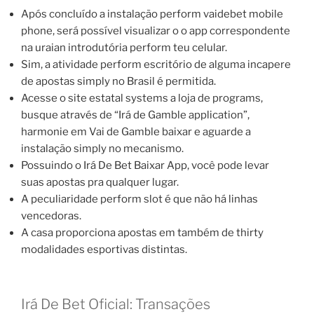
Após concluído a instalação perform vaidebet mobile
phone, será possível visualizar o o app correspondente
na uraian introdutória perform teu celular.
Sim, a atividade perform escritório de alguma incapere
de apostas simply no Brasil é permitida.
Acesse o site estatal systems a loja de programs,
busque através de “Irá de Gamble application”,
harmonie em Vai de Gamble baixar e aguarde a
instalação simply no mecanismo.
Possuindo o Irá De Bet Baixar App, você pode levar
suas apostas pra qualquer lugar.
A peculiaridade perform slot é que não há linhas
vencedoras.
A casa proporciona apostas em também de thirty
modalidades esportivas distintas.
Irá De Bet Oficial: Transações