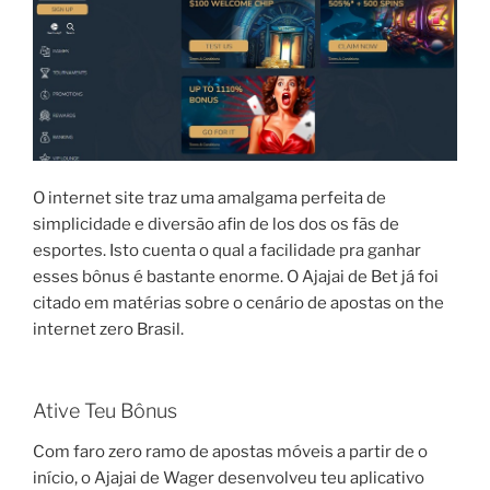
O internet site traz uma amalgama perfeita de
simplicidade e diversão afin de los dos os fãs de
esportes. Isto cuenta o qual a facilidade pra ganhar
esses bônus é bastante enorme. O Ajajai de Bet já foi
citado em matérias sobre o cenário de apostas on the
internet zero Brasil.
Ative Teu Bônus
Com faro zero ramo de apostas móveis a partir de o
início, o Ajajai de Wager desenvolveu teu aplicativo