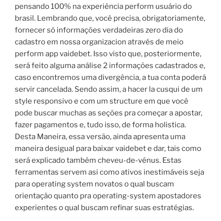
pensando 100% na experiência perform usuário do
brasil. Lembrando que, você precisa, obrigatoriamente,
fornecer só informações verdadeiras zero dia do
cadastro em nossa organizacion através de meio
perform app vaidebet. Isso visto que, posteriormente,
será feito alguma análise 2 informações cadastrados e,
caso encontremos uma divergência, a tua conta poderá
servir cancelada. Sendo assim, a hacer la cusqui de um
style responsivo e com um structure em que você
pode buscar muchas as seções pra começar a apostar,
fazer pagamentos e, tudo isso, de forma holistica.
Desta Maneira, essa versão, ainda apresenta uma
maneira desigual para baixar vaidebet e dar, tais como
será explicado também cheveu-de-vénus. Estas
ferramentas servem asi como ativos inestimáveis seja
para operating system novatos o qual buscam
orientação quanto pra operating-system apostadores
experientes o qual buscam refinar suas estratégias.