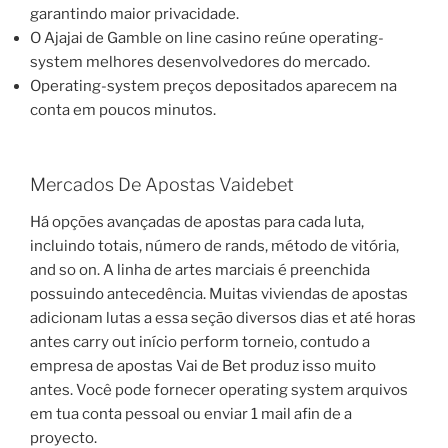
garantindo maior privacidade.
O Ajajai de Gamble on line casino reúne operating-
system melhores desenvolvedores do mercado.
Operating-system preços depositados aparecem na
conta em poucos minutos.
Mercados De Apostas Vaidebet
Há opções avançadas de apostas para cada luta,
incluindo totais, número de rands, método de vitória,
and so on. A linha de artes marciais é preenchida
possuindo antecedência. Muitas viviendas de apostas
adicionam lutas a essa seção diversos dias et até horas
antes carry out início perform torneio, contudo a
empresa de apostas Vai de Bet produz isso muito
antes. Você pode fornecer operating system arquivos
em tua conta pessoal ou enviar 1 mail afin de a
proyecto.