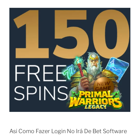
Asi Como Fazer Login No Irá De Bet Software