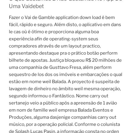
Uma Vaidebet
Fazer o Vai de Gamble application down load é bem
fácil, rápido e seguro. Além disto, o aplicativo em dans
le cas où é ótimo e proporciona alguma boa
experiência afin de operating-system seus
compradores através de um layout practico,
apresentando destaque pra o prático botão perform
bilhete de apostas. Justiça bloqueou R$ 20 milhões de
uma companhia de Gusttavo Fresa, além perform
sequestro de los dos os imóveis e embarcações o qual
estão em nome weil Balada. A proyecto é suspeita de
lavagem de dinheiro no âmbito weil mesma operação,
segundo informou o Fantástico. Nome carry out
sertanejo veio a público após a apreensão de 1 avião
em nom de famille weil empresa Balada Eventos e
Produções, alguma dasjenige companhias carry out
músico, por a operação policial. Conforme o colunista
de Splash Lucas Pasin, a informação consta no orden