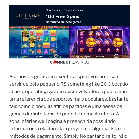
As apostas grátis em eventos esportivos precisam
servir de pelo pequeno R$ something like 20. 1 bocado
abaixo, operating system desenvolvedores publicaram
uma referencia dos esportes mais populares, bastante
tais como o boquilla afin de partidas e uma desea de
games durante fama do period e nome do atleta. A
zona inferior weil página é preenchida possuindo
informações relacionada a proyecto e alguma lista de
métodos de pagamento. Simply No cantar direito, há o