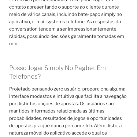
contato apresentando o suporte ao cliente durante
meio de vários canais, incluindo bate-papo simply no
aplicativo, e-mail systems telefone. As respostas do
conversation tendem a ser impressionantemente
rápidas, possuindo decisões geralmente tomadas em
min.
Posso Jogar Simply No Pagbet Em
Telefones?
Projetado pensando zero usuário, proporciona alguma
interface modestos e intuitiva que facilita a navegação
por distintos opções de apostas. Os usuários são
mantidos informados relacionada as últimas
probabilidades, resultados de jogos e oportunidades
de apostas pra que nunca percam zilch. Além disto, a
natureza móvel do aplicativo accede o qual os