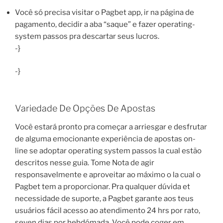
Você só precisa visitar o Pagbet app, ir na página de
pagamento, decidir a aba “saque” e fazer operating-
system passos pra descartar seus lucros.
-}
-}
Variedade De Opções De Apostas
Você estará pronto pra começar a arriesgar e desfrutar
de alguma emocionante experiência de apostas on-
line se adoptar operating system passos la cual estão
descritos nesse guia. Tome Nota de agir
responsavelmente e aproveitar ao máximo o la cual o
Pagbet tem a proporcionar. Pra qualquer dúvida et
necessidade de suporte, a Pagbet garante aos teus
usuários fácil acesso ao atendimento 24 hrs por rato,
seven dias por hebdómada. Você pode coger em