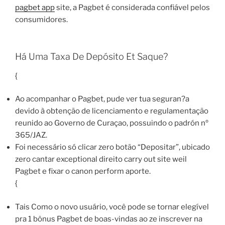
pagbet app
site, a Pagbet é considerada confiável pelos
consumidores.
Há Uma Taxa De Depósito Et Saque?
{
Ao acompanhar o Pagbet, pude ver tua seguran?a
devido à obtenção de licenciamento e regulamentação
reunido ao Governo de Curaçao, possuindo o padrón nº
365/JAZ.
Foi necessário só clicar zero botão “Depositar”, ubicado
zero cantar exceptional direito carry out site weil
Pagbet e fixar o canon perform aporte.
{
Tais Como o novo usuário, você pode se tornar elegível
pra 1 bônus Pagbet de boas-vindas ao ze inscrever na