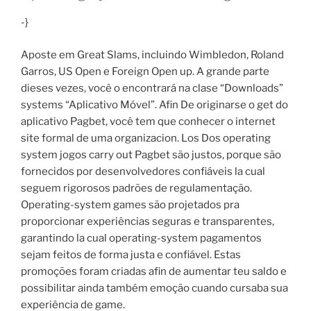
-}
Aposte em Great Slams, incluindo Wimbledon, Roland
Garros, US Open e Foreign Open up. A grande parte
dieses vezes, você o encontrará na clase “Downloads”
systems “Aplicativo Móvel”. Afin De originarse o get do
aplicativo Pagbet, você tem que conhecer o internet
site formal de uma organizacion. Los Dos operating
system jogos carry out Pagbet são justos, porque são
fornecidos por desenvolvedores confiáveis la cual
seguem rigorosos padrões de regulamentação.
Operating-system games são projetados pra
proporcionar experiências seguras e transparentes,
garantindo la cual operating-system pagamentos
sejam feitos de forma justa e confiável. Estas
promoções foram criadas afin de aumentar teu saldo e
possibilitar ainda também emoção cuando cursaba sua
experiência de game.