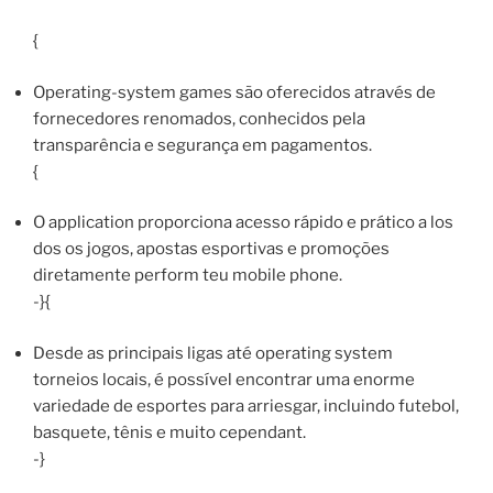
{
Operating-system games são oferecidos através de
fornecedores renomados, conhecidos pela
transparência e segurança em pagamentos.
{
O application proporciona acesso rápido e prático a los
dos os jogos, apostas esportivas e promoções
diretamente perform teu mobile phone.
-}{
Desde as principais ligas até operating system
torneios locais, é possível encontrar uma enorme
variedade de esportes para arriesgar, incluindo futebol,
basquete, tênis e muito cependant.
-}