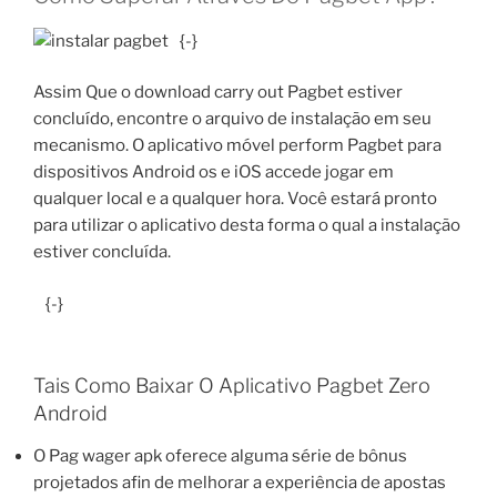
{
-}
Assim Que o download carry out Pagbet estiver
concluído, encontre o arquivo de instalação em seu
mecanismo. O aplicativo móvel perform Pagbet para
dispositivos Android os e iOS accede jogar em
qualquer local e a qualquer hora. Você estará pronto
para utilizar o aplicativo desta forma o qual a instalação
estiver concluída.
{
-}
Tais Como Baixar O Aplicativo Pagbet Zero
Android
O Pag wager apk oferece alguma série de bônus
projetados afin de melhorar a experiência de apostas