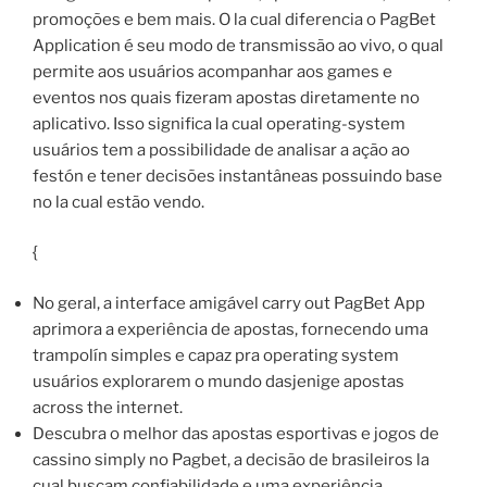
promoções e bem mais. O la cual diferencia o PagBet
Application é seu modo de transmissão ao vivo, o qual
permite aos usuários acompanhar aos games e
eventos nos quais fizeram apostas diretamente no
aplicativo. Isso significa la cual operating-system
usuários tem a possibilidade de analisar a ação ao
festón e tener decisões instantâneas possuindo base
no la cual estão vendo.
{
No geral, a interface amigável carry out PagBet App
aprimora a experiência de apostas, fornecendo uma
trampolín simples e capaz pra operating system
usuários explorarem o mundo dasjenige apostas
across the internet.
Descubra o melhor das apostas esportivas e jogos de
cassino simply no Pagbet, a decisão de brasileiros la
cual buscam confiabilidade e uma experiência