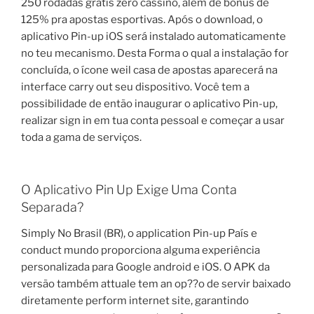
250 rodadas grátis zero cassino, além de bônus de
125% pra apostas esportivas. Após o download, o
aplicativo Pin-up iOS será instalado automaticamente
no teu mecanismo. Desta Forma o qual a instalação for
concluída, o ícone weil casa de apostas aparecerá na
interface carry out seu dispositivo. Você tem a
possibilidade de então inaugurar o aplicativo Pin-up,
realizar sign in em tua conta pessoal e começar a usar
toda a gama de serviços.
O Aplicativo Pin Up Exige Uma Conta
Separada?
Simply No Brasil (BR), o application Pin-up País e
conduct mundo proporciona alguma experiência
personalizada para Google android e iOS. O APK da
versão também attuale tem an op??o de servir baixado
diretamente perform internet site, garantindo