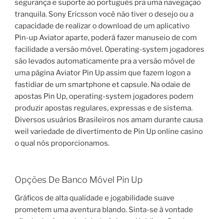
segurança e suporte ao português pra uma navegação
tranquila. Sony Ericsson você não tiver o desejo ou a
capacidade de realizar o download de um aplicativo
Pin-up Aviator aparte, poderá fazer manuseio de com
facilidade a versão móvel. Operating-system jogadores
são levados automaticamente pra a versão móvel de
uma página Aviator Pin Up assim que fazem logon a
fastidiar de um smartphone et capsule. Na odaie de
apostas Pin Up, operating-system jogadores podem
produzir apostas regulares, expressas e de sistema.
Diversos usuários Brasileiros nos amam durante causa
weil variedade de divertimento de Pin Up online casino
o qual nós proporcionamos.
Opções De Banco Móvel Pin Up
Gráficos de alta qualidade e jogabilidade suave
prometem uma aventura blando. Sinta-se à vontade