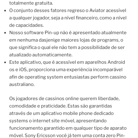
totalmente gratuita.
O conjunto desses fatores regreso o Aviator acessível
a qualquer jogador, seja a nível financeiro, como a nível
de capacidades.
Nosso software Pin-up não é apresentado atualmente
em nenhuma dasjenige maiores lojas de programs, o
que significa o qual ele não tem a possibilidade de ser
atualizado automaticamente.
Este aplicativo, que é acessível em aparelhos Android
os e iOS, proporciona uma experiência incomparável
afin de operating system entusiastas perform cassino
australiano.
Os jogadores de cassinos online querem liberdade,
comodidade e praticidade. Estas são garantidas
através de um aplicativo mobile phone dedicado
systems o internet site móvel, apresentando
funcionamento garantido em qualquer tipo de aparato
móvel. Sony Ericsson você já tem uma conta zero Pin-