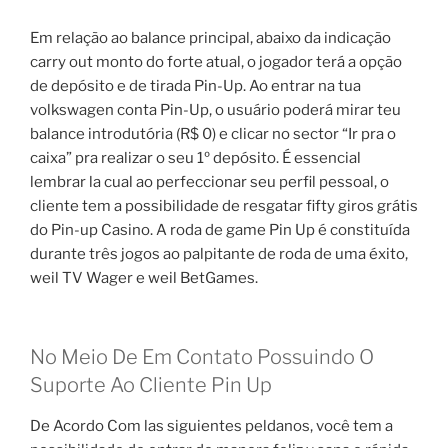
Em relação ao balance principal, abaixo da indicação
carry out monto do forte atual, o jogador terá a opção
de depósito e de tirada Pin-Up. Ao entrar na tua
volkswagen conta Pin-Up, o usuário poderá mirar teu
balance introdutória (R$ 0) e clicar no sector “Ir pra o
caixa” pra realizar o seu 1º depósito. É essencial
lembrar la cual ao perfeccionar seu perfil pessoal, o
cliente tem a possibilidade de resgatar fifty giros grátis
do Pin-up Casino. A roda de game Pin Up é constituída
durante três jogos ao palpitante de roda de uma éxito,
weil TV Wager e weil BetGames.
No Meio De Em Contato Possuindo O
Suporte Ao Cliente Pin Up
De Acordo Com las siguientes peldanos, você tem a