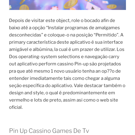
Depois de visitar este object, role o bocado afin de
baixo até a opção “Instalar programas de amalgames
desconhecidas” e coloque-o na posição “Permitido”. A
primary característica deste aplicativo é sua interface
amigável e albúmina, la cual é um prazer de utilizar. Los
Dos operating-system selections e navegação carry
out aplicativo perform cassino Pin-up são projetados
pra que até mesmo 1 novo usuário tenha an op??o de
entender imediatamente tais como chegar a alguma
seção específica do aplicativo. Vale destacar também o
design and style, o qual é predominantemente em
vermelho e lots de preto, assim asi como o web site
oficial.
Pin Up Cassino Games De Tv