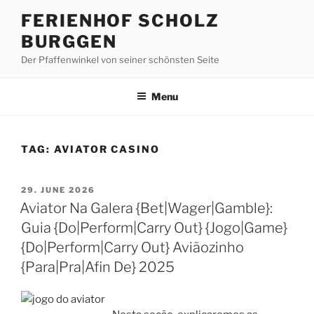
Skip
FERIENHOF SCHOLZ
to
BURGGEN
content
Der Pfaffenwinkel von seiner schönsten Seite
Menu
TAG:
AVIATOR CASINO
POSTED
29. JUNE 2026
ON
Aviator Na Galera {Bet|Wager|Gamble}:
Guia {Do|Perform|Carry Out} {Jogo|Game}
{Do|Perform|Carry Out} Aviãozinho
{Para|Pra|Afin De} 2025