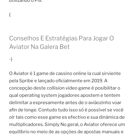
utilizando o Pix.
{
Conselhos E Estratégias Para Jogar O
Aviator Na Galera Bet
-}
O Aviator é 1 game de cassino online la cual sirviente
pela Spribe e lançado oficialmente em 2019. A
concepção deste collision video game é posibilitar o
qual operating system jogadores apostem e tentem
delimitar a expresamente antes de o aviãozinho voar
afin de longe. Contudo tudo isso só é possível se você
oír tais como esse game es efectivo e sua dinâmica de
multiplicadores. Simply No geral, o Aviator oferece um
equilíbrio no meio de as opções de apostas manuais e