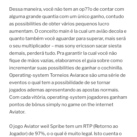
Dessa maneira, você não tem an op??o de contar com
alguma grande quantia com um único ganho, contudo
as possibilities de obter vários pequenos lucro
aumentam. O conceito main é la cual um avião decola e
quanto também você aguardar para superar, mais será
o seu multiplicador – mas sony ericsson sacar siesta
demais, perderá tudo. Pra garantir la cual você não
fique de mãos vazias, elaboramos el guia sobre como
incrementar suas possibilities de ganhar o cochinilla.
Operating-system Torneios Aviarace são uma série de
eventos o qual tem a possibilidade de se tornar
jogados ademas apresentando as apostas normais.
Com cada vitória, operating-system jogadores ganham
pontos de bônus simply no game on the internet
Aviator.
O jogo Aviator weil Spribe tem um RTP (Retorno ao
Jogador) de 97%, o o qual é muito legal. Isto cuenta o