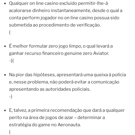
Qualquer on line casino excluido permitir-lhe-á
acalorarse dinheiro instantaneamente, desde o qual a
conta perform jogador no on line casino possua sido
submetida ao procedimento de verificação.
{
É melhor formular zero jogo limpo, o qual levará a
ganhar recurso financeiro genuine zero Aviator.
-}{
Na pior das hipóteses, apresentará uma queixa à polícia
e, nesse problema, não poderá evitar a comunicação
apresentando as autoridades policiais.
-}
E, talvez, a primeira recomendação que dará a qualquer
perito na área de jogos de azar – determinar a
estratégia do game no Aeronauta.
{