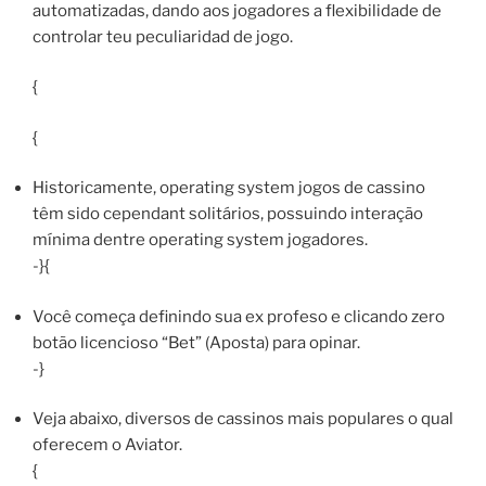
automatizadas, dando aos jogadores a flexibilidade de
controlar teu peculiaridad de jogo.
{
{
Historicamente, operating system jogos de cassino
têm sido cependant solitários, possuindo interação
mínima dentre operating system jogadores.
-}{
Você começa definindo sua ex profeso e clicando zero
botão licencioso “Bet” (Aposta) para opinar.
-}
Veja abaixo, diversos de cassinos mais populares o qual
oferecem o Aviator.
{