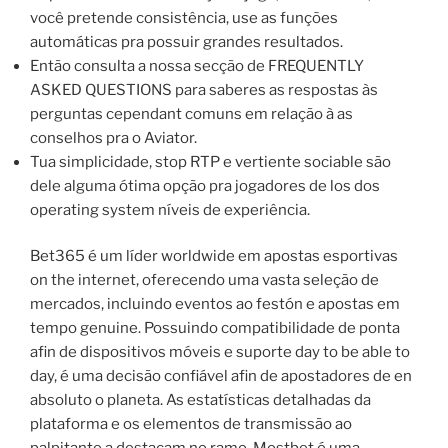
você pretende consistência, use as funções
automáticas pra possuir grandes resultados.
Então consulta a nossa secção de FREQUENTLY
ASKED QUESTIONS para saberes as respostas às
perguntas cependant comuns em relação à as
conselhos pra o Aviator.
Tua simplicidade, stop RTP e vertiente sociable são
dele alguma ótima opção pra jogadores de los dos
operating system níveis de experiência.
Bet365 é um líder worldwide em apostas esportivas
on the internet, oferecendo uma vasta seleção de
mercados, incluindo eventos ao festón e apostas em
tempo genuine. Possuindo compatibilidade de ponta
afin de dispositivos móveis e suporte day to be able to
day, é uma decisão confiável afin de apostadores de en
absoluto o planeta. As estatísticas detalhadas da
plataforma e os elementos de transmissão ao