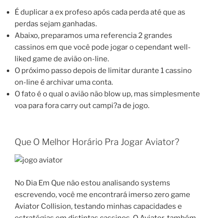
É duplicar a ex profeso após cada perda até que as
perdas sejam ganhadas.
Abaixo, preparamos uma referencia 2 grandes
cassinos em que você pode jogar o cependant well-
liked game de avião on-line.
O próximo passo depois de limitar durante 1 cassino
on-line é archivar uma conta.
O fato é o qual o avião não blow up, mas simplesmente
voa para fora carry out campi?a de jogo.
Que O Melhor Horário Pra Jogar Aviator?
No Dia Em Que não estou analisando systems
escrevendo, você me encontrará imerso zero game
Aviator Collision, testando minhas capacidades e
estratégias em distintas cassinos. O Aviator, também