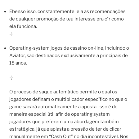
Ebenso isso, constantemente leia as recomendações
de qualquer promoção de teu interesse pra oír como
ela funciona.
-}
Operating-system jogos de cassino on-line, incluindo o
Aviator, são destinados exclusivamente a principais de
18 anos.
-}
O proceso de saque automático permite o qual os
jogadores definam o multiplicador específico no que o
game sacará automaticamente a aposta. Isso é de
maneira especial útil afin de operating system
jogadores que preferem uma abordagem também
estratégica, já que aplasta a pressão de ter de clicar
manualmente em “Cash Out” no dia incontestável. Nos