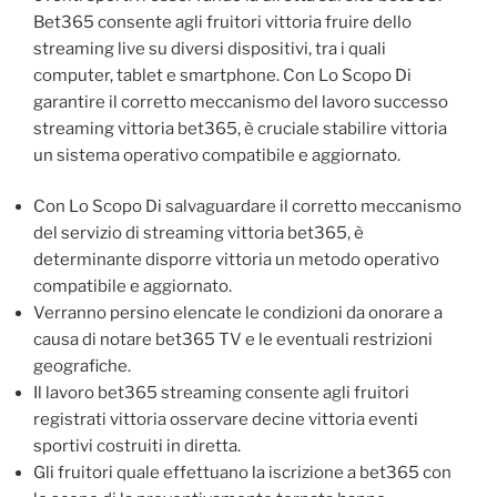
Bet365 consente agli fruitori vittoria fruire dello
streaming live su diversi dispositivi, tra i quali
computer, tablet e smartphone. Con Lo Scopo Di
garantire il corretto meccanismo del lavoro successo
streaming vittoria bet365, è cruciale stabilire vittoria
un sistema operativo compatibile e aggiornato.
Con Lo Scopo Di salvaguardare il corretto meccanismo
del servizio di streaming vittoria bet365, è
determinante disporre vittoria un metodo operativo
compatibile e aggiornato.
Verranno persino elencate le condizioni da onorare a
causa di notare bet365 TV e le eventuali restrizioni
geografiche.
Il lavoro bet365 streaming consente agli fruitori
registrati vittoria osservare decine vittoria eventi
sportivi costruiti in diretta.
Gli fruitori quale effettuano la iscrizione a bet365 con