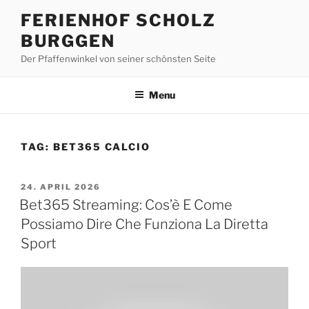
Skip
FERIENHOF SCHOLZ
to
BURGGEN
content
Der Pfaffenwinkel von seiner schönsten Seite
Menu
TAG:
BET365 CALCIO
POSTED
24. APRIL 2026
ON
Bet365 Streaming: Cos’è E Come
Possiamo Dire Che Funziona La Diretta
Sport