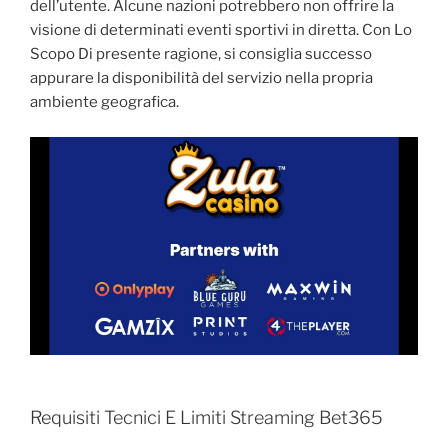
dell’utente. Alcune nazioni potrebbero non offrire la
visione di determinati eventi sportivi in diretta. Con Lo
Scopo Di presente ragione, si consiglia successo
appurare la disponibilità del servizio nella propria
ambiente geografica.
Requisiti Tecnici E Limiti Streaming Bet365