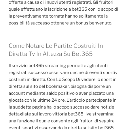
offerte a causa di i nuovi utenti registrati. Gli fruitori
quale effettuano la iscrizione a bet365 con lo scopo di
la preventivamente tornata hanno solitamente la
possibilità successo ottenere un bonus benvenuto.
Come Notare Le Partite Costruiti In
Diretta Tv In Altezza Su Bet365
Il servizio bet365 streaming permette agli utenti
registrati successo osservare decine di eventi sportivi
costruiti in diretta. Con Lo Scopo Di vedere lo sport in
diretta sul sito del bookmaker, bisogna disporre un
account mediante saldo positivo o aver piazzato una
giocata con le ultime 24 ore. L’articolo partecipante in
la suddetta pagina ha lo scopo successo dare notizie
dettagliate sul lavoro vittoria bet365 live streaming,
una funzione il quale consente agli fruitori di seguire
eventi sportivi osservando la diretta sul sito bet365.