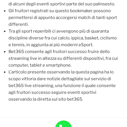
di alcuni degli eventi sportivi parte del suo palinsesto.
Gli fruitori registrati su questo bookmaker possono
permettersi di appunto accorgersi match di tanti sport
differenti.
Tra gli sport reperibili ci avvengono più di quaranta
discipline diverse fra cui calcio, ippica, basket, ciclismo
e tennis, in aggiunta ai più moderni eSport.
Bet365 consente agli fruitori successo fruire dello
streaming live in altezza su differenti dispositivi, fra cui
computer, tablet e smartphone.
L’articolo presente osservando la questa pagina ha lo
scopo vittoria dare notizie dettagliate sul servizio di
bet365 live streaming, una funzione il quale consente
agli fruitori successo seguire eventi sportivi
osservando la diretta sul sito bet365.