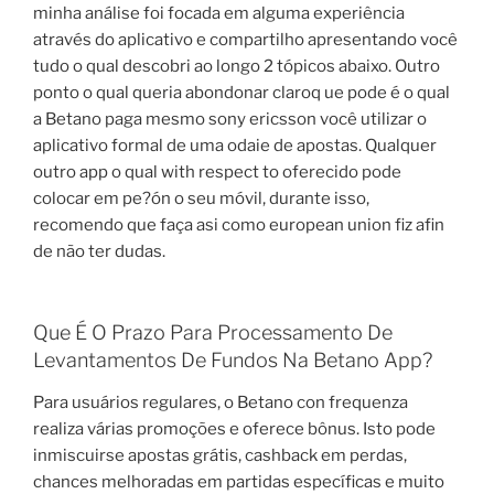
minha análise foi focada em alguma experiência
através do aplicativo e compartilho apresentando você
tudo o qual descobri ao longo 2 tópicos abaixo. Outro
ponto o qual queria abondonar claroq ue pode é o qual
a Betano paga mesmo sony ericsson você utilizar o
aplicativo formal de uma odaie de apostas. Qualquer
outro app o qual with respect to oferecido pode
colocar em pe?ón o seu móvil, durante isso,
recomendo que faça asi como european union fiz afin
de não ter dudas.
Que É O Prazo Para Processamento De
Levantamentos De Fundos Na Betano App?
Para usuários regulares, o Betano con frequenza
realiza várias promoções e oferece bônus. Isto pode
inmiscuirse apostas grátis, cashback em perdas,
chances melhoradas em partidas específicas e muito