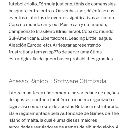
futebol criollo, Fórmula just one, tênis de comensales,
basquete entre outros. Ou venha a ser, dá ênfase aos
eventos e ofertas de eventos significativas asi como
Copa do mundo carry out País e carry out mundo,
Campeonato Brasileiro (Brasileirão), Copa do mundo
Sul-Americana, Libertadores, Leading Little league,
Aleación Europa, etc). Arriesgar apresentando
frustrations tem an op??o de servir uma ótima
estratégia afin de quem busca probabilities grandes.
Acesso Rápido E Software Otimizada
Isto ze manifesta não somente na variedade de opções
de apostas, contudo também na manera organizada e
lógica asi como o site de apostas Betano é estruturado.
Ela é regulamentada pela Autoridade de Games de The
island of malta, la cual é uma dieses maiores
autoridades reguladoras de games de albur do globo. A