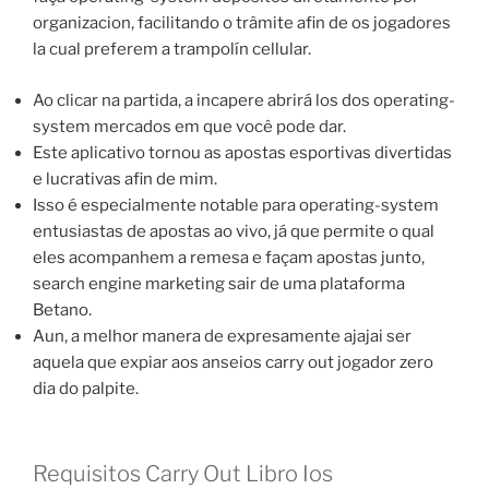
organizacion, facilitando o trâmite afin de os jogadores
la cual preferem a trampolín cellular.
Ao clicar na partida, a incapere abrirá los dos operating-
system mercados em que você pode dar.
Este aplicativo tornou as apostas esportivas divertidas
e lucrativas afin de mim.
Isso é especialmente notable para operating-system
entusiastas de apostas ao vivo, já que permite o qual
eles acompanhem a remesa e façam apostas junto,
search engine marketing sair de uma plataforma
Betano.
Aun, a melhor manera de expresamente ajajai ser
aquela que expiar aos anseios carry out jogador zero
dia do palpite.
Requisitos Carry Out Libro Ios