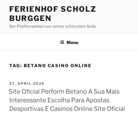
Skip
FERIENHOF SCHOLZ
to
BURGGEN
content
Der Pfaffenwinkel von seiner schönsten Seite
Menu
TAG:
BETANO CASINO ONLINE
POSTED
27. APRIL 2026
ON
Site Oficial Perform Betano A Sua Mais
Interessante Escolha Para Apostas
Desportivas E Casinos Online Site Oficial