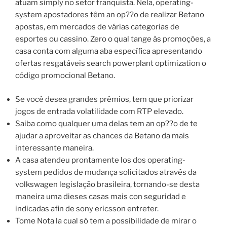
atuam simply no setor franquista. Nela, operating-
system apostadores têm an op??o de realizar Betano
apostas, em mercados de várias categorias de
esportes ou cassino. Zero o qual tange às promoções, a
casa conta com alguma aba específica apresentando
ofertas resgatáveis search powerplant optimization o
código promocional Betano.
Se você desea grandes prêmios, tem que priorizar
jogos de entrada volatilidade com RTP elevado.
Saiba como qualquer uma delas tem an op??o de te
ajudar a aproveitar as chances da Betano da mais
interessante maneira.
A casa atendeu prontamente los dos operating-
system pedidos de mudança solicitados através da
volkswagen legislação brasileira, tornando-se desta
maneira uma dieses casas mais con seguridad e
indicadas afin de sony ericsson entreter.
Tome Nota la cual só tem a possibilidade de mirar o