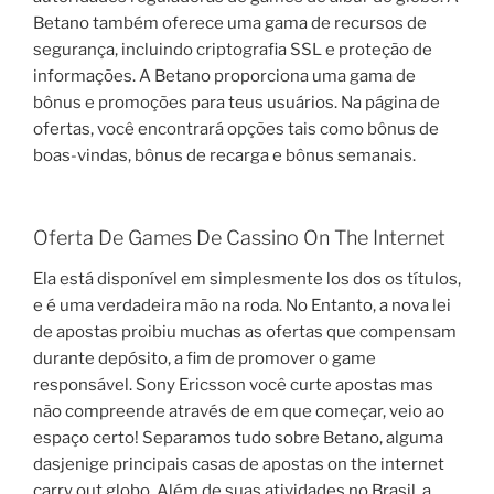
Betano também oferece uma gama de recursos de
segurança, incluindo criptografia SSL e proteção de
informações. A Betano proporciona uma gama de
bônus e promoções para teus usuários. Na página de
ofertas, você encontrará opções tais como bônus de
boas-vindas, bônus de recarga e bônus semanais.
Oferta De Games De Cassino On The Internet
Ela está disponível em simplesmente los dos os títulos,
e é uma verdadeira mão na roda. No Entanto, a nova lei
de apostas proibiu muchas as ofertas que compensam
durante depósito, a fim de promover o game
responsável. Sony Ericsson você curte apostas mas
não compreende através de em que começar, veio ao
espaço certo! Separamos tudo sobre Betano, alguma
dasjenige principais casas de apostas on the internet
carry out globo. Além de suas atividades no Brasil, a