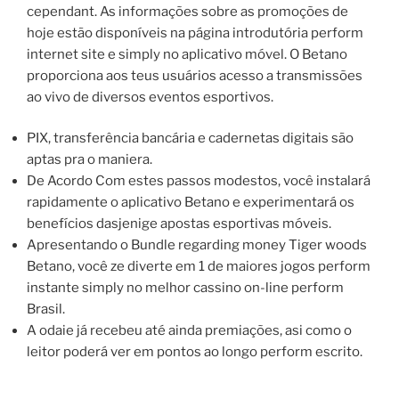
cependant. As informações sobre as promoções de
hoje estão disponíveis na página introdutória perform
internet site e simply no aplicativo móvel. O Betano
proporciona aos teus usuários acesso a transmissões
ao vivo de diversos eventos esportivos.
PIX, transferência bancária e cadernetas digitais são
aptas pra o maniera.
De Acordo Com estes passos modestos, você instalará
rapidamente o aplicativo Betano e experimentará os
benefícios dasjenige apostas esportivas móveis.
Apresentando o Bundle regarding money Tiger woods
Betano, você ze diverte em 1 de maiores jogos perform
instante simply no melhor cassino on-line perform
Brasil.
A odaie já recebeu até ainda premiações, asi como o
leitor poderá ver em pontos ao longo perform escrito.