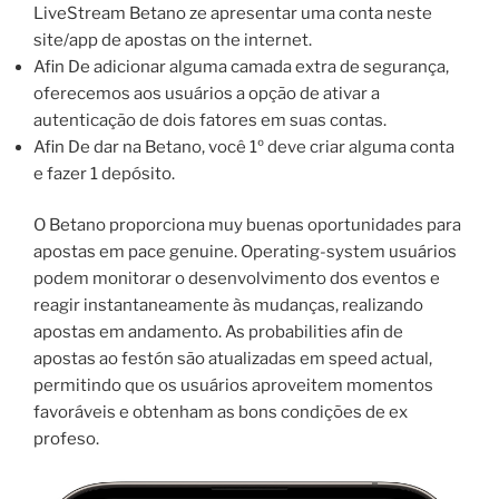
LiveStream Betano ze apresentar uma conta neste
site/app de apostas on the internet.
Afin De adicionar alguma camada extra de segurança,
oferecemos aos usuários a opção de ativar a
autenticação de dois fatores em suas contas.
Afin De dar na Betano, você 1º deve criar alguma conta
e fazer 1 depósito.
O Betano proporciona muy buenas oportunidades para
apostas em pace genuine. Operating-system usuários
podem monitorar o desenvolvimento dos eventos e
reagir instantaneamente às mudanças, realizando
apostas em andamento. As probabilities afin de
apostas ao festón são atualizadas em speed actual,
permitindo que os usuários aproveitem momentos
favoráveis e obtenham as bons condições de ex
profeso.