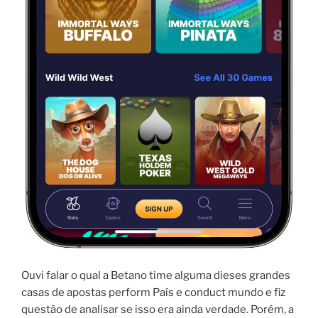
Ouvi falar o qual a Betano time alguma dieses grandes
casas de apostas perform País e conduct mundo e fiz
questão de analisar se isso era ainda verdade. Porém, a