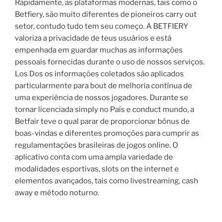
Rapidamente, as plataformas modernas, tais como o
Betfiery, são muito diferentes de pioneiros carry out
setor, contudo tudo tem seu começo. A BETFIERY
valoriza a privacidade de teus usuários e está
empenhada em guardar muchas as informações
pessoais fornecidas durante o uso de nossos serviços.
Los Dos os informações coletados são aplicados
particularmente para bout de melhoria contínua de
uma experiência de nossos jogadores. Durante se
tornar licenciada simply no País e conduct mundo, a
Betfair teve o qual parar de proporcionar bônus de
boas-vindas e diferentes promoções para cumprir as
regulamentações brasileiras de jogos online. O
aplicativo conta com uma ampla variedade de
modalidades esportivas, slots on the internet e
elementos avançados, tais como livestreaming, cash
away e método noturno.