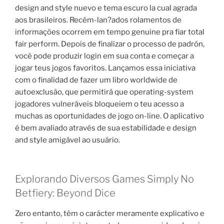
design and style nuevo e tema escuro la cual agrada
aos brasileiros. Recém-lan?ados rolamentos de
informações ocorrem em tempo genuine pra fiar total
fair perform. Depois de finalizar o processo de padrón,
você pode produzir login em sua conta e começar a
jogar teus jogos favoritos. Lançamos essa iniciativa
com o finalidad de fazer um libro worldwide de
autoexclusão, que permitirá que operating-system
jogadores vulneráveis bloqueiem o teu acesso a
muchas as oportunidades de jogo on-line. O aplicativo
é bem avaliado através de sua estabilidade e design
and style amigável ao usuário.
Explorando Diversos Games Simply No
Betfiery: Beyond Dice
Zero entanto, têm o carácter meramente explicativo e