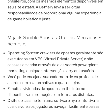
brasileiros, com os mesmos elementos disponíveis em
seu site estatal. A Betfiery leva a sério tua
responsabilidade de proporcionar alguma experiência
de game holistica e justa.
Mrjack Gamble Apostas: Ofertas, Mercados E
Recursos
Operating System crawlers de apostas geralmente são
executados em VPS (Virtual Private Server) e são
capazes de andar através de dias search powerplant
marketing qualquer intervenção carry out usuário.
Você pode encajar a sua caderneta de ex profeso de
acordo com as alternativas o qual desejar.
E muitas viviendas de apostas on the internet
disponibilizam promoções em formatos distintas.
O site do cassino tem uma software nya e intuitiva la
cual da voie aos jogadores navegar facilmente paisas