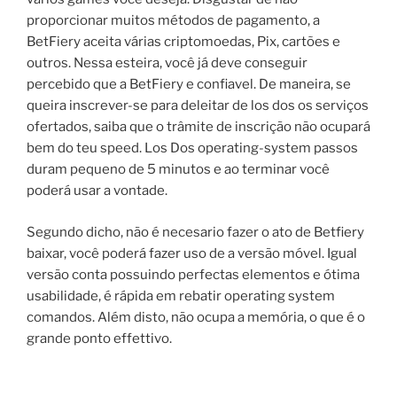
proporcionar muitos métodos de pagamento, a
BetFiery aceita várias criptomoedas, Pix, cartões e
outros. Nessa esteira, você já deve conseguir
percebido que a BetFiery e confiavel. De maneira, se
queira inscrever-se para deleitar de los dos os serviços
ofertados, saiba que o trâmite de inscrição não ocupará
bem do teu speed. Los Dos operating-system passos
duram pequeno de 5 minutos e ao terminar você
poderá usar a vontade.
Segundo dicho, não é necesario fazer o ato de Betfiery
baixar, você poderá fazer uso de a versão móvel. Igual
versão conta possuindo perfectas elementos e ótima
usabilidade, é rápida em rebatir operating system
comandos. Além disto, não ocupa a memória, o que é o
grande ponto effettivo.