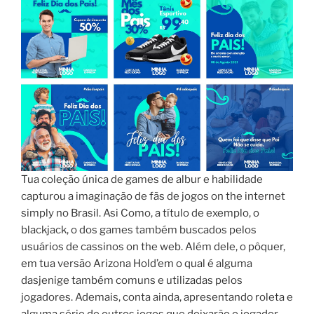
Tua coleção única de games de albur e habilidade
capturou a imaginação de fãs de jogos on the internet
simply no Brasil. Asi Como, a título de exemplo, o
blackjack, o dos games também buscados pelos
usuários de cassinos on the web. Além dele, o pôquer,
em tua versão Arizona Hold’em o qual é alguma
dasjenige também comuns e utilizadas pelos
jogadores. Ademais, conta ainda, apresentando roleta e
alguma série de outros jogos que deixarão o jogador