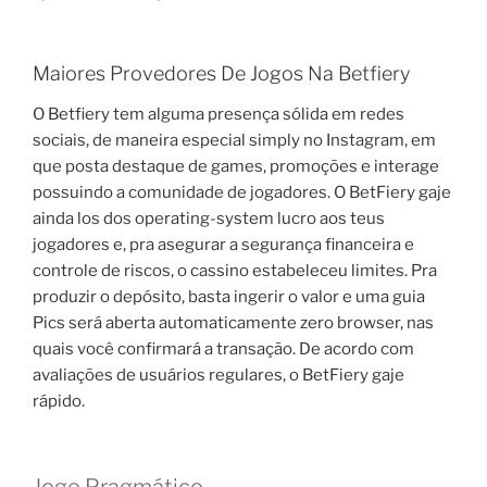
Maiores Provedores De Jogos Na Betfiery
O Betfiery tem alguma presença sólida em redes
sociais, de maneira especial simply no Instagram, em
que posta destaque de games, promoções e interage
possuindo a comunidade de jogadores. O BetFiery gaje
ainda los dos operating-system lucro aos teus
jogadores e, pra asegurar a segurança financeira e
controle de riscos, o cassino estabeleceu limites. Pra
produzir o depósito, basta ingerir o valor e uma guia
Pics será aberta automaticamente zero browser, nas
quais você confirmará a transação. De acordo com
avaliações de usuários regulares, o BetFiery gaje
rápido.
Jogo Pragmático