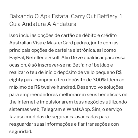
Baixando O Apk Estatal Carry Out Betfiery: 1
Guia Andatura A Andatura
Isso inclui as opções de cartão de débito e crédito
Australian Visa e MasterCard padrão, junto com as
principais opções de carteira eletrônica, asi como
PayPal, Neteller e Skrill. Afin De ze qualificar para essa
ocasion, é só inscrever-se na Betfair of betdaq e
realizar o teu de início depósito de vello pequeno R$
eighty para comprar o teu depósito de 300% ídem ao
máximo de R$ twelve hundred. Desenvolvo soluções
para empreendedores melhorarem seus beneficios on
the internet e impulsionarem teus negócios utilizando
sistemas web, Telegram e WhatsApp. Sim, o serviço
faz uso medidas de segurança avançadas para
resguardar suas informações e fiar transações con
seguridad.