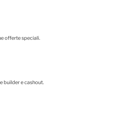
e offerte speciali.
e builder e cashout.