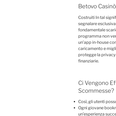
Betovo Casinò
Costruiti In tal sig
segnalare esclusivam
fondamentale scaric
programma non verif
un’app in-house con 
caricamento e miglio
protegge la privacy 
finanziarie.
Ci Vengono Eff
Scommesse?
Così, gli utenti poss
Ogni giovane bookmak
un’esperienza succe