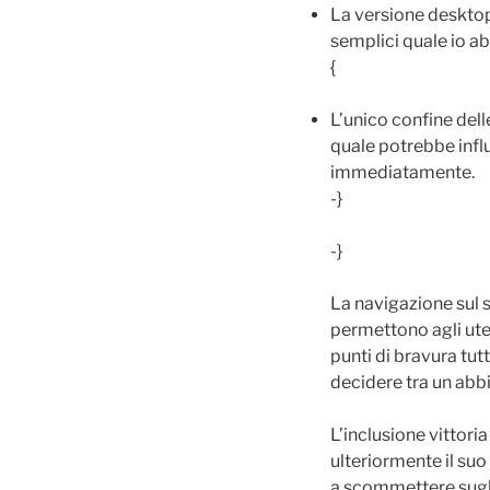
La versione desktop 
semplici quale io ab
{
L’unico confine dell
quale potrebbe infl
immediatamente.
-}
-}
La navigazione sul s
permettono agli uten
punti di bravura tu
decidere tra un abb
L’inclusione vittor
ulteriormente il suo
a scommettere sugli