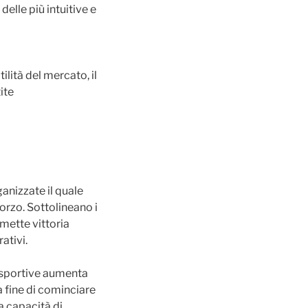
elle più intuitive e
lità del mercato, il
ite
anizzate il quale
forzo. Sottolineano i
mette vittoria
ativi.
 sportive aumenta
a fine di cominciare
a capacità di