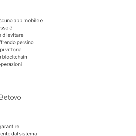
ciascuno app mobile e
esso è
 di evitare
ffrendo persino
i vittoria
la blockchain
 operazioni
 Betovo
garantire
mente dal sistema