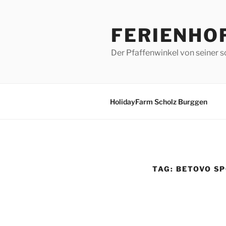
Skip
to
FERIENHO
content
Der Pfaffenwinkel von seiner s
HolidayFarm Scholz Burggen
TAG:
BETOVO S