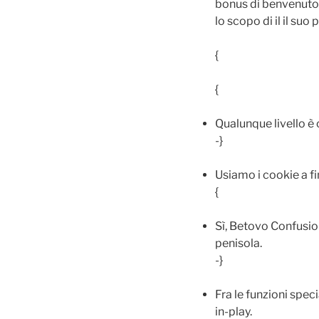
bonus di benvenuto
lo scopo di il il su
{
{
Qualunque livello è
-}
Usiamo i cookie a fin
{
Sì, Betovo Confusion
penisola.
-}
Fra le funzioni spe
in-play.