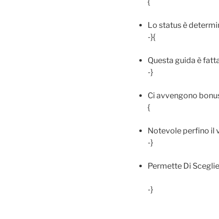
{
Lo status è determin
-}{
Questa guida è fatta
-}
Ci avvengono bonus
{
Notevole perfino il 
-}
Permette Di Sceglie
-}