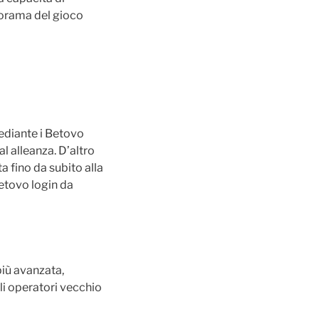
anorama del gioco
mediante i Betovo
al alleanza. D’altro
a fino da subito alla
Betovo login da
più avanzata,
li operatori vecchio