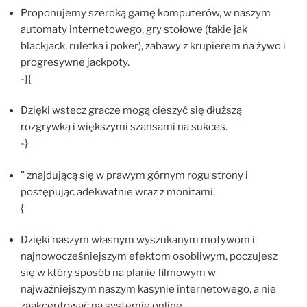
Proponujemy szeroką gamę komputerów, w naszym
automaty internetowego, gry stołowe (takie jak
blackjack, ruletka i poker), zabawy z krupierem na żywo i
progresywne jackpoty.
-}{
Dzięki wstecz gracze mogą cieszyć się dłuższą
rozgrywką i większymi szansami na sukces.
-}
” znajdującą się w prawym górnym rogu strony i
postępując adekwatnie wraz z monitami.
{
Dzięki naszym własnym wyszukanym motywom i
najnowocześniejszym efektom osobliwym, poczujesz
się w który sposób na planie filmowym w
najważniejszym naszym kasynie internetowego, a nie
zaakceptować na systemie online.