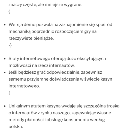
znaczy częste, ale mniejsze wygrane.
{
Wersja demo pozwala na zaznajomienie się spośród
mechaniką poprzednio rozpoczęciem gry na
rzeczywiste pieniądze.
-}
Sloty internetowego oferują dużo ekscytujących
możliwości na rzecz internautów.
Jeśli będziesz grać odpowiedzialnie, zapewnisz
samemu przyjemne doświadczenia w świecie kasyn
internetowego.
{
Unikalnym atutem kasyna wydaje się szczególna troska
o internautów z rynku naszego, zapewniając własne
metody płatności i obsługę konsumenta według
polsku.