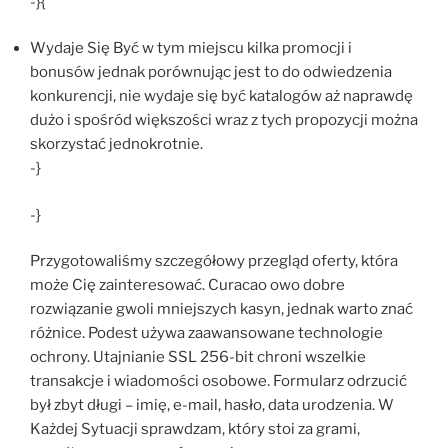
-}{
Wydaje Się Być w tym miejscu kilka promocji i
bonusów jednak porównując jest to do odwiedzenia
konkurencji, nie wydaje się być katalogów aż naprawdę
dużo i spośród większości wraz z tych propozycji można
skorzystać jednokrotnie.
-}
-}
Przygotowaliśmy szczegółowy przegląd oferty, która
może Cię zainteresować. Curacao owo dobre
rozwiązanie gwoli mniejszych kasyn, jednak warto znać
różnice. Podest używa zaawansowane technologie
ochrony. Utajnianie SSL 256-bit chroni wszelkie
transakcje i wiadomości osobowe. Formularz odrzucić
był zbyt długi – imię, e-mail, hasło, data urodzenia. W
Każdej Sytuacji sprawdzam, który stoi za grami,