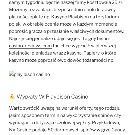
samym tygodniu będzie naszej firmy kosztowała 25 zł.
Możemy też zapłacić bezpośrednio obok dostawcy
płatności opłatę np. Kasyno Playbison na terytorium
polski w obrębie ocenie może w każdym momencie
poprosić gracza o przesłanie właściwych dokumentów.
Najczęściej jednakże udaje się jest to gdy
bison-
casino-reviews.com
fan chce wypłacić w pierwszej
kolejności pieniądze wraz z kasyna. Papiery, o które
kasyno może poprosić owo dowód tożsamości np.
Wypłaty W Playbison Casino
Warto zwrócić uwagę na warunki oferty, tego rodzaju
jakim sposobem termin na wykorzystanie spinów czy
wymagania dotyczące czołowej wpłaty. Przykładowo,
NV Casino podaje 80 darmowych spinów w grze Candy