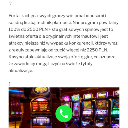
-}
Portal zachęca swych graczy wieloma bonusami i
solidną liczbą technik płatności. Nadprogram powitalny
100% do 2500 PLN + stu gratisowych spinów jest to
świetna oferta dla oryginalnych internautów i jest
atrakcyjniejsza niż w wypadku konkurencji, którzy wraz
z reguły zapewniają odrzucić więcej niż 2250 PLN.
Kasyno stale aktualizuje swoją ofertę gier, co oznacza,
że zawodnicy mogą liczyć na świeże tytuły i
aktualizacje.
{