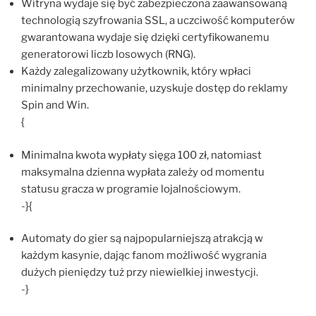
Witryna wydaje się być zabezpieczona zaawansowaną
technologią szyfrowania SSL, a uczciwość komputerów
gwarantowana wydaje się dzięki certyfikowanemu
generatorowi liczb losowych (RNG).
Każdy zalegalizowany użytkownik, który wpłaci
minimalny przechowanie, uzyskuje dostęp do reklamy
Spin and Win.
{
Minimalna kwota wypłaty sięga 100 zł, natomiast
maksymalna dzienna wypłata zależy od momentu
statusu gracza w programie lojalnościowym.
-}{
Automaty do gier są najpopularniejszą atrakcją w
każdym kasynie, dając fanom możliwość wygrania
dużych pieniędzy tuż przy niewielkiej inwestycji.
-}