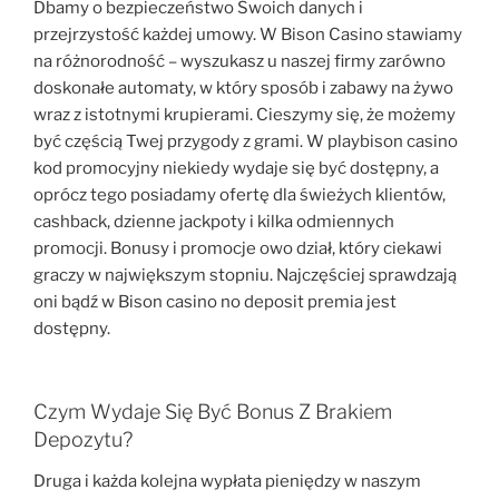
Dbamy o bezpieczeństwo Swoich danych i
przejrzystość każdej umowy. W Bison Casino stawiamy
na różnorodność – wyszukasz u naszej firmy zarówno
doskonałe automaty, w który sposób i zabawy na żywo
wraz z istotnymi krupierami. Cieszymy się, że możemy
być częścią Twej przygody z grami. W playbison casino
kod promocyjny niekiedy wydaje się być dostępny, a
oprócz tego posiadamy ofertę dla świeżych klientów,
cashback, dzienne jackpoty i kilka odmiennych
promocji. Bonusy i promocje owo dział, który ciekawi
graczy w największym stopniu. Najczęściej sprawdzają
oni bądź w Bison casino no deposit premia jest
dostępny.
Czym Wydaje Się Być Bonus Z Brakiem
Depozytu?
Druga i każda kolejna wypłata pieniędzy w naszym