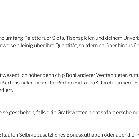
ne umfang Palette fuer Slots, Tischspielen und deinem Unver
er weise alleinig über ihre Quantität, sondern darüber hinaus ü
t wesentlich höher denn chip Boni anderer Wettanbieter, zu
Kartenspieler die große Portion Extraspaß durch Turniere, R
diert.
se geschehen, falls chip Gratiswetten nicht sofort erscheine
 kaufen Selbige zusätzliches Bonusguthaben oder aber die 