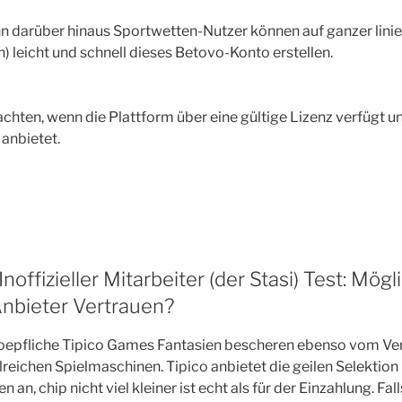
n darüber hinaus Sportwetten-Nutzer können auf ganzer linie
 leicht und schnell dieses Betovo-Konto erstellen.
 achten, wenn die Plattform über eine gültige Lizenz verfügt u
anbietet.
noffizieller Mitarbeiter (der Stasi) Test: Mög
nbieter Vertrauen?
hoepfliche Tipico Games Fantasien bescheren ebenso vom Ve
lreichen Spielmaschinen. Tipico anbietet die geilen Selektion
an, chip nicht viel kleiner ist echt als für der Einzahlung. Fa