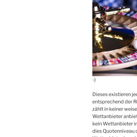
-}
Dieses existieren j
entsprechend der R
zählt in keiner wei
Wettanbieter anbiet
kein Wettanbieter i
dies Quotenniveau o