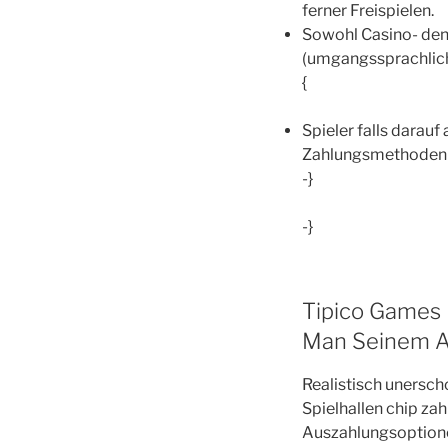
ferner Freispielen.
Sowohl Casino- den
(umgangssprachlich)
{
Spieler falls darauf
Zahlungsmethoden 
-}
-}
Tipico Games I
Man Seinem A
Realistisch unersc
Spielhallen chip zah
Auszahlungsoptionen 