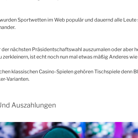
t wurden Sportwetten im Web populär und dauernd alle Leute s
nander.
 der nächsten Präsidentschaftswahl auszumalen oder aber her
 zerkleinern, ist echt noch nun mal etwas mäßig Anderes wie
hen klassischen Casino-Spielen gehören Tischspiele denn Bla
er-Varianten.
 Und Auszahlungen