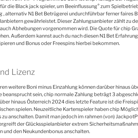
 für die Black jack spieler, um Beeinflussung° zum Spielbetrie
, alternativ N1 Bet Betrügerei undurchführbar ferner faires Bl
anbietern gewährleistet. Dieser Zahlungsanbieter zählt zu d
 auch Abhebungen vorgenommen wird. Die Quote für chip Gr
tehen. Außerdem kannst auch du nach diesen N1 Bet Erfahrun
zipieren und Bonus oder Freespins hierbei bekommen.
Und Lizenz
eren weitere Boni minus Einzahlung können darüber hinaus üb
beansprucht sein, chip normale Zahlung beträgt 3 abgeschlo
ber hinaus Österreich 2024 dies letzte Feature ist die Freisp
Tischen spielen. Neuzeitliche Kartenspieler haben chip Möglich
u anschalten. Damit man jedoch im rahmen (von) JackpotPi
ergreift der Glücksspielanbieter extrem Sicherheitsmaßnahme
en und den Neukundenbonus anschalten.