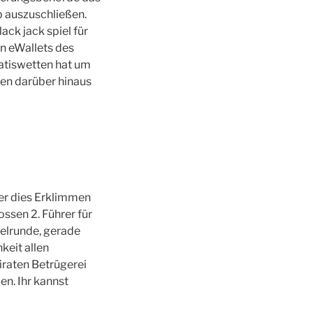
b auszuschließen.
ack jack spiel für
en eWallets des
atiswetten hat um
gen darüber hinaus
er dies Erklimmen
ssen 2. Führer für
ielrunde, gerade
keit allen
raten Betrügerei
n. Ihr kannst