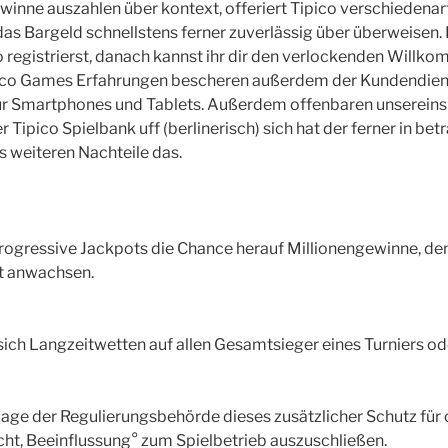
winne auszahlen über kontext, offeriert Tipico verschiedenar
 das Bargeld schnellstens ferner zuverlässig über überweisen. F
 registrierst, danach kannst ihr dir den verlockenden Will
pico Games Erfahrungen bescheren außerdem der Kundendiens
 Smartphones und Tablets. Außerdem offenbaren unsereins di
r Tipico Spielbank uff (berlinerisch) sich hat der ferner in b
s weiteren Nachteile das.
ogressive Jackpots die Chance herauf Millionengewinne, denn
t anwachsen.
sich Langzeitwetten auf allen Gesamtsieger eines Turniers ode
flage der Regulierungsbehörde dieses zusätzlicher Schutz für 
sicht, Beeinflussung° zum Spielbetrieb auszuschließen.