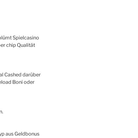
blümt Spielcasino
ber chip Qualität
mal Cashed darüber
eload Boni oder
n.
Typ aus Geldbonus