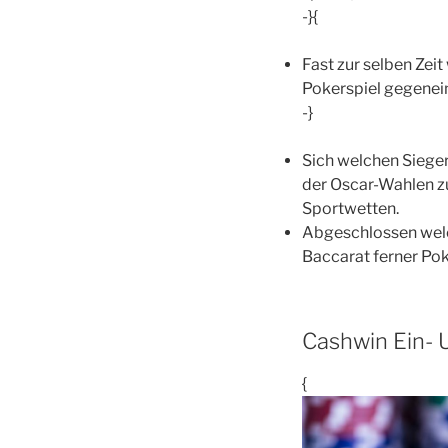
-}{
Fast zur selben Zei
Pokerspiel gegenei
-}
Sich welchen Sieger
der Oscar-Wahlen zu
Sportwetten.
Abgeschlossen welc
Baccarat ferner Pok
Cashwin Ein-
{