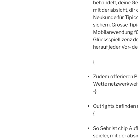
behandelt, deine Ge
mit der absicht, dir
Neukunde für Tipico
sichern. Grosse Ti
Mobilanwendung für
Glücksspiellizenz de
herauf jeder Vor- de
{
Zudem offerieren Pr
Wette netzwerkwei
-}
Outrights befinden 
{
So Sehr ist chip Au
spieler, mit der ab