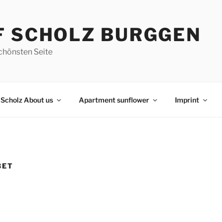
F SCHOLZ BURGGEN
chönsten Seite
Scholz About us
Apartment sunflower
Imprint
BET