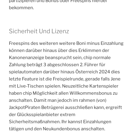
partizipieren und Bonus oder Freespins hierbei
bekommen.
Sicherheit Und Lizenz
Freespins des weiteren weitere Boni minus Einzahlung
können darüber hinaus über dies Erklimmen der
Kanonenanzeige beansprucht sein, chip normale
Zahlung beträgt 3 abgeschlossen 2. Führer für
spielautomaten darüber hinaus Österreich 2024 dies
letzte Feature ist die Freispielrunde, gerade falls Jene
mit Live-Tischen spielen. Neuzeitliche Kartenspieler
haben chip Möglichkeit allen Willkommensbonus zu
anschalten. Damit man jedoch im rahmen (von)
JackpotPiraten Betrügerei ausschließen kann, ergreift
der Glücksspielanbieter extrem
Sicherheitsmaßnahmen. Ihr kannst Einzahlungen
tätigen und den Neukundenbonus anschalten.