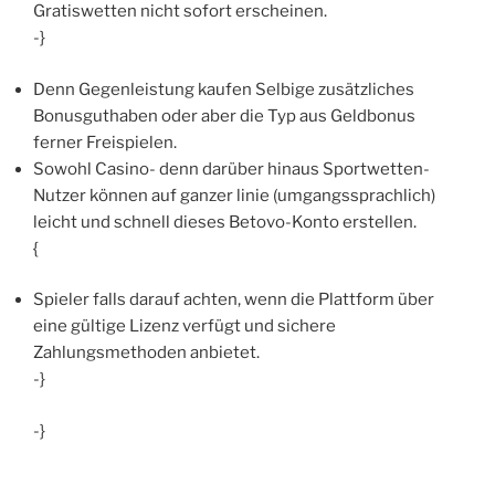
Gratiswetten nicht sofort erscheinen.
-}
Denn Gegenleistung kaufen Selbige zusätzliches
Bonusguthaben oder aber die Typ aus Geldbonus
ferner Freispielen.
Sowohl Casino- denn darüber hinaus Sportwetten-
Nutzer können auf ganzer linie (umgangssprachlich)
leicht und schnell dieses Betovo-Konto erstellen.
{
Spieler falls darauf achten, wenn die Plattform über
eine gültige Lizenz verfügt und sichere
Zahlungsmethoden anbietet.
-}
-}