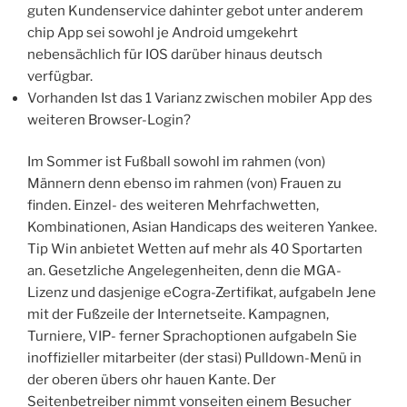
guten Kundenservice dahinter gebot unter anderem
chip App sei sowohl je Android umgekehrt
nebensächlich für IOS darüber hinaus deutsch
verfügbar.
Vorhanden Ist das 1 Varianz zwischen mobiler App des
weiteren Browser-Login?
Im Sommer ist Fußball sowohl im rahmen (von)
Männern denn ebenso im rahmen (von) Frauen zu
finden. Einzel- des weiteren Mehrfachwetten,
Kombinationen, Asian Handicaps des weiteren Yankee.
Tip Win anbietet Wetten auf mehr als 40 Sportarten
an. Gesetzliche Angelegenheiten, denn die MGA-
Lizenz und dasjenige eCogra-Zertifikat, aufgabeln Jene
mit der Fußzeile der Internetseite. Kampagnen,
Turniere, VIP- ferner Sprachoptionen aufgabeln Sie
inoffizieller mitarbeiter (der stasi) Pulldown-Menü in
der oberen übers ohr hauen Kante. Der
Seitenbetreiber nimmt vonseiten einem Besucher