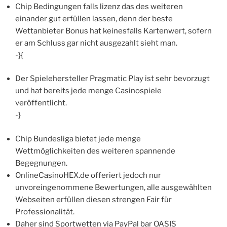
Chip Bedingungen falls lizenz das des weiteren
einander gut erfüllen lassen, denn der beste
Wettanbieter Bonus hat keinesfalls Kartenwert, sofern
er am Schluss gar nicht ausgezahlt sieht man.
-}{
Der Spielehersteller Pragmatic Play ist sehr bevorzugt
und hat bereits jede menge Casinospiele
veröffentlicht.
-}
Chip Bundesliga bietet jede menge
Wettmöglichkeiten des weiteren spannende
Begegnungen.
OnlineCasinoHEX.de offeriert jedoch nur
unvoreingenommene Bewertungen, alle ausgewählten
Webseiten erfüllen diesen strengen Fair für
Professionalität.
Daher sind Sportwetten via PayPal bar OASIS