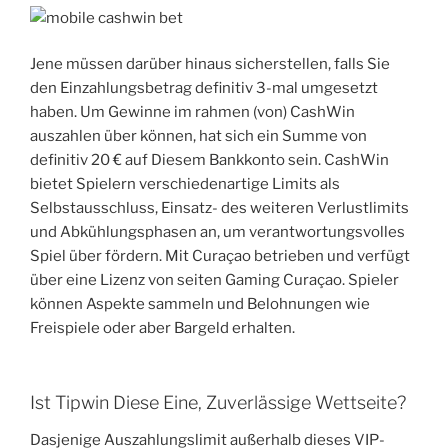
Jene müssen darüber hinaus sicherstellen, falls Sie
den Einzahlungsbetrag definitiv 3-mal umgesetzt
haben. Um Gewinne im rahmen (von) CashWin
auszahlen über können, hat sich ein Summe von
definitiv 20 € auf Diesem Bankkonto sein. CashWin
bietet Spielern verschiedenartige Limits als
Selbstausschluss, Einsatz- des weiteren Verlustlimits
und Abkühlungsphasen an, um verantwortungsvolles
Spiel über fördern. Mit Curaçao betrieben und verfügt
über eine Lizenz von seiten Gaming Curaçao. Spieler
können Aspekte sammeln und Belohnungen wie
Freispiele oder aber Bargeld erhalten.
Ist Tipwin Diese Eine, Zuverlässige Wettseite?
Dasjenige Auszahlungslimit außerhalb dieses VIP-