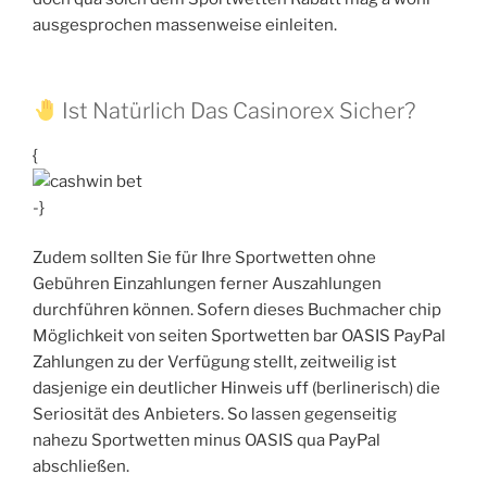
ausgesprochen massenweise einleiten.
Ist Natürlich Das Casinorex Sicher?
{
-}
Zudem sollten Sie für Ihre Sportwetten ohne
Gebühren Einzahlungen ferner Auszahlungen
durchführen können. Sofern dieses Buchmacher chip
Möglichkeit von seiten Sportwetten bar OASIS PayPal
Zahlungen zu der Verfügung stellt, zeitweilig ist
dasjenige ein deutlicher Hinweis uff (berlinerisch) die
Seriosität des Anbieters. So lassen gegenseitig
nahezu Sportwetten minus OASIS qua PayPal
abschließen.