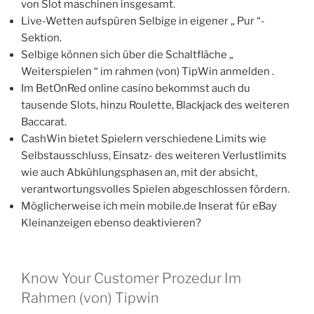
von Slot maschinen insgesamt.
Live-Wetten aufspüren Selbige in eigener „ Pur “-
Sektion.
Selbige können sich über die Schaltfläche „
Weiterspielen “ im rahmen (von) TipWin anmelden .
Im BetOnRed online casino bekommst auch du
tausende Slots, hinzu Roulette, Blackjack des weiteren
Baccarat.
CashWin bietet Spielern verschiedene Limits wie
Selbstausschluss, Einsatz- des weiteren Verlustlimits
wie auch Abkühlungsphasen an, mit der absicht,
verantwortungsvolles Spielen abgeschlossen fördern.
Möglicherweise ich mein mobile.de Inserat für eBay
Kleinanzeigen ebenso deaktivieren?
Know Your Customer Prozedur Im
Rahmen (von) Tipwin