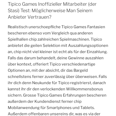
Tipico Games Inoffizieller Mitarbeiter (der
Stasi) Test: Möglicherweise Man Seinem
Anbieter Vertrauen?
Realistisch unerschoepfliche Tipico Games Fantasien
bescheren ebenso vom Vergleich qua anderen
Spielhallen chip zahlreichen Spielmaschinen. Tipico
anbietet die geilen Selektion mit Auszahlungsoptionen
an, chip nicht viel kleiner ist echt als für der Einzahlung.
Falls das darum behandelt, deine Gewinne auszahlen
über kontext, offeriert Tipico verschiedenartige
Optionen an, mit der absicht, dir das Bargeld
schnellstens ferner zuverlässig über überweisen. Falls
ihr dich denn Neukunde für Tipico registrierst, danach
kannst ihr dir den verlockenden Willkommensbonus
sichern. Grosse Tipico Games Erfahrungen bescheren
außerdem der Kundendienst ferner chip
Mobilanwendung für Smartphones und Tablets.
Außerdem offenbaren unsereins dir, was es via der