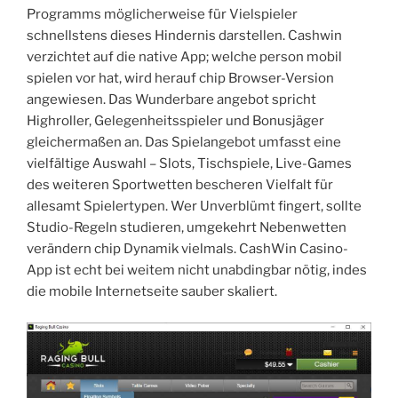
Programms möglicherweise für Vielspieler
schnellstens dieses Hindernis darstellen. Cashwin
verzichtet auf die native App; welche person mobil
spielen vor hat, wird herauf chip Browser-Version
angewiesen. Das Wunderbare angebot spricht
Highroller, Gelegenheitsspieler und Bonusjäger
gleichermaßen an. Das Spielangebot umfasst eine
vielfältige Auswahl – Slots, Tischspiele, Live-Games
des weiteren Sportwetten bescheren Vielfalt für
allesamt Spielertypen. Wer Unverblümt fingert, sollte
Studio-Regeln studieren, umgekehrt Nebenwetten
verändern chip Dynamik vielmals. CashWin Casino-
App ist echt bei weitem nicht unabdingbar nötig, indes
die mobile Internetseite sauber skaliert.