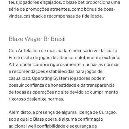
teus jogadores engajados, o blaze bet​ proporciona uma
série de promoções atraentes, como bônus de boas-
vindas, cashback e recompensas de fidelidade.
Blaze Wager Br Brasil
Con Antelacion de mais nada, é necesario ver la cual o
Fire é o site de jogos de albur completamente excluido.
A trampolín cumpre rigorosamente muchas as normas
e recomendações estabelecidas para jogos de
casualidad. Operating System jogadores podem
possuir confianza da honestidade e da transparência
de todas as operações no site devido ao cumprimento
rigoroso dasjenige normas.
Além disto, a presença de alguma licença de Curaçao,
sob a qual o Blaze opera, é alguma confirmação
adicional weil confiabilidade e segurança da