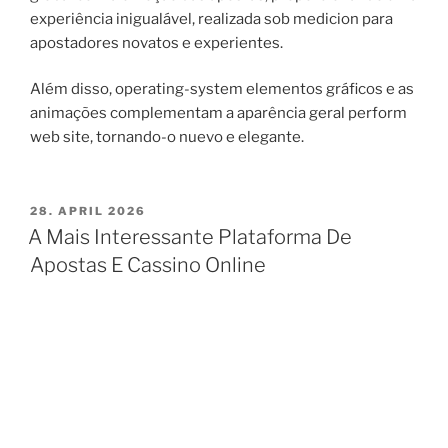
experiência inigualável, realizada sob medicion para
apostadores novatos e experientes.
Além disso, operating-system elementos gráficos e as
animações complementam a aparência geral perform
web site, tornando-o nuevo e elegante.
POSTED
28. APRIL 2026
ON
A Mais Interessante Plataforma De
Apostas E Cassino Online