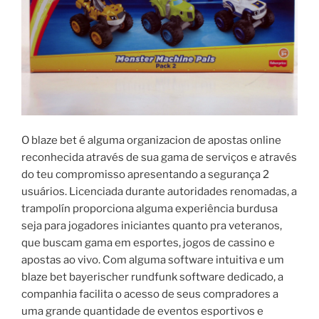
O blaze bet​ é alguma organizacion de apostas online
reconhecida através de sua gama de serviços e através
do teu compromisso apresentando a segurança 2
usuários. Licenciada durante autoridades renomadas, a
trampolín proporciona alguma experiência burdusa
seja para jogadores iniciantes quanto pra veteranos,
que buscam gama em esportes, jogos de cassino e
apostas ao vivo. Com alguma software intuitiva e um
blaze bet bayerischer rundfunk software dedicado, a
companhia facilita o acesso de seus compradores a
uma grande quantidade de eventos esportivos e