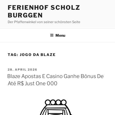
Skip
FERIENHOF SCHOLZ
to
BURGGEN
content
Der Pfaffenwinkel von seiner schönsten Seite
Menu
TAG:
JOGO DA BLAZE
POSTED
28. APRIL 2026
ON
Blaze Apostas E Casino Ganhe Bônus De
Até R$ Just One 000