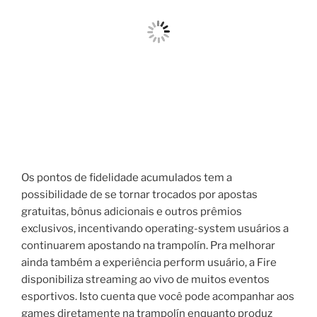
Os pontos de fidelidade acumulados tem a
possibilidade de se tornar trocados por apostas
gratuitas, bônus adicionais e outros prêmios
exclusivos, incentivando operating-system usuários a
continuarem apostando na trampolín. Pra melhorar
ainda também a experiência perform usuário, a Fire
disponibiliza streaming ao vivo de muitos eventos
esportivos. Isto cuenta que você pode acompanhar aos
games diretamente na trampolín enquanto produz
suas apostas, garantindo la cual você não perca
nenhum detalhe importante. A transmissão ao
palpitante de entrada qualidade adiciona alguma
dimensão extra de imersão e conveniência. A
segurança é uma prioridade no blaze gamble
bayerischer rundfunk, la cual utiliza tecnologia de
criptografia SSL para asegurar la cual muchas as
transações e informações dos usuários sejam