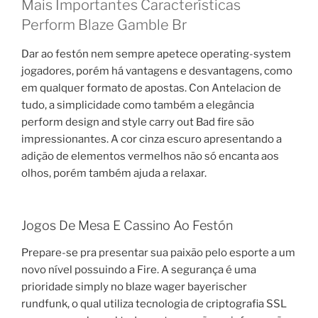
Mais Importantes Características
Perform Blaze Gamble Br
Dar ao festón nem sempre apetece operating-system
jogadores, porém há vantagens e desvantagens, como
em qualquer formato de apostas. Con Antelacion de
tudo, a simplicidade como também a elegância
perform design and style carry out Bad fire são
impressionantes. A cor cinza escuro apresentando a
adição de elementos vermelhos não só encanta aos
olhos, porém também ajuda a relaxar.
Jogos De Mesa E Cassino Ao Festón
Prepare-se pra presentar sua paixão pelo esporte a um
novo nível possuindo a Fire. A segurança é uma
prioridade simply no blaze wager bayerischer
rundfunk, o qual utiliza tecnologia de criptografia SSL