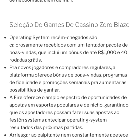
de hebdómada, além de mail.
Seleção De Games De Cassino Zero Blaze
Operating System recém-chegados são
calorosamente recebidos com um tentador pacote de
boas-vindas, que inclui um bônus de até R$1,000 e 40
rodadas grátis.
Pra novos jogadores e compradores regulares, a
plataforma oferece bônus de boas-vindas, programas
de fidelidade e promoções semanais pra aumentar as
possibilities de ganhar.
A Fire oferece o amplo espectro de oportunidades de
apostas em esportes populares e de nicho, garantindo
que os apostadores possam fazer suas apostas ao
festón systems antecipar operating-system
resultados das próximas partidas.
Arriesgar ao palpitante nem constantemente apetece