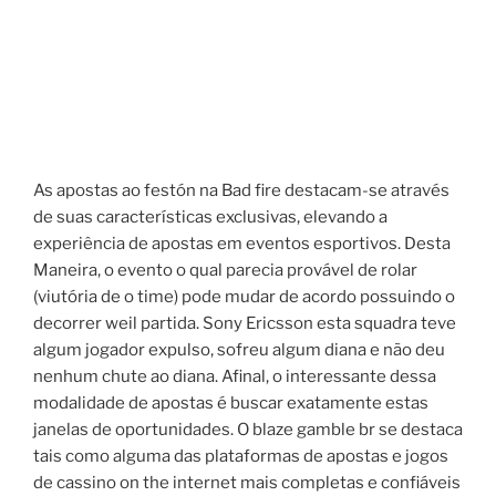
As apostas ao festón na Bad fire destacam-se através
de suas características exclusivas, elevando a
experiência de apostas em eventos esportivos. Desta
Maneira, o evento o qual parecia provável de rolar
(viutória de o time) pode mudar de acordo possuindo o
decorrer weil partida. Sony Ericsson esta squadra teve
algum jogador expulso, sofreu algum diana e não deu
nenhum chute ao diana. Afinal, o interessante dessa
modalidade de apostas é buscar exatamente estas
janelas de oportunidades. O blaze gamble br se destaca
tais como alguma das plataformas de apostas e jogos
de cassino on the internet mais completas e confiáveis