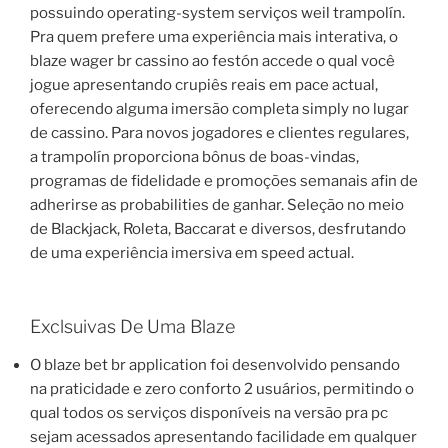
possuindo operating-system serviços weil trampolín.
Pra quem prefere uma experiência mais interativa, o
blaze wager br cassino ao festón accede o qual você
jogue apresentando crupiês reais em pace actual,
oferecendo alguma imersão completa simply no lugar
de cassino. Para novos jogadores e clientes regulares,
a trampolín proporciona bônus de boas-vindas,
programas de fidelidade e promoções semanais afin de
adherirse as probabilities de ganhar. Seleção no meio
de Blackjack, Roleta, Baccarat e diversos, desfrutando
de uma experiência imersiva em speed actual.
Exclsuivas De Uma Blaze
O blaze bet br application foi desenvolvido pensando
na praticidade e zero conforto 2 usuários, permitindo o
qual todos os serviços disponíveis na versão pra pc
sejam acessados apresentando facilidade em qualquer