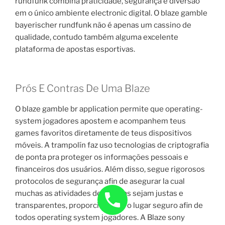
O blaze gamble br application permite que operating-
system jogadores apostem e acompanhem teus
games favoritos diretamente de teus dispositivos
móveis. A trampolín faz uso tecnologias de criptografia
de ponta pra proteger os informações pessoais e
financeiros dos usuários. Além disso, segue rigorosos
protocolos de segurança afin de asegurar la cual
muchas as atividades de apostas sejam justas e
transparentes, proporcionando o lugar seguro afin de
todos operating system jogadores. A Blaze sony
ericsson dedica a educar teus usuários, oferecendo
alguma numerosa variedade de elementos educativos,
asi como guias de apostas, análises de jogos e dicas de
especialistas. Esses elementos são sobretudo valiosos
afin de recém-lan?ados jogadores, ajudando-os a
tomar decisões cependant informadas e estratégicas
em suas apostas. Escolha entre Blackjack, Roleta,
Baccarat e diversos, desfrutando de alguma