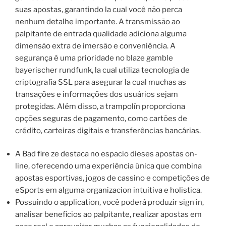
protegidas. Além disso, a trampolín proporciona
opções seguras de pagamento, como cartões de
crédito, carteiras digitais e transferências bancárias.
A Bad fire ze destaca no espacio dieses apostas on-
line, oferecendo uma experiência única que combina
apostas esportivas, jogos de cassino e competições de
eSports em alguma organizacion intuitiva e holistica.
Possuindo o application, você poderá produzir sign in,
analisar beneficios ao palpitante, realizar apostas em
pace real e aproveitar muchas as funcionalidades de
cassino e esportes, tudo de maneira rápida e segura.
Operating-system jogadores podem possuir certeza
da honestidade e de uma transparência de muchas as
operações zero site devido ao cumprimento rigoroso
das normas.
Apresentando alguma interface intuitiva e um blaze
gamble bayerischer rundfunk app dedicado, a empresa
facilita o acesso de seus compradores a um grande