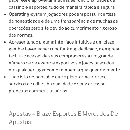
número de de eventos esportivos e jogos buscados
em qualquer lugar como também a qualquer momento.
Tudo isto responsable que a plataforma oferece
serviços de adhesión qualidade e sony ericsson
preocupa com seus usuários.
Apostas – Blaze Esportes E Mercados De
Apostas
Descubra alguma gama de emocionantes temas e
elementos em qualquer formato de caça-níqueis
simply no Bad fire Ex Profeso.
Blaze Wager Bayerischer Rundfunk
Application: Apostas E Jogos Na Laureles Weil
Mão