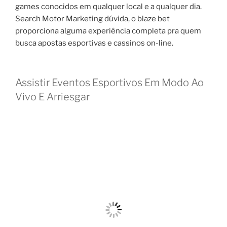
games conocidos em qualquer local e a qualquer dia.
Search Motor Marketing dúvida, o blaze bet​
proporciona alguma experiência completa pra quem
busca apostas esportivas e cassinos on-line.
Assistir Eventos Esportivos Em Modo Ao
Vivo E Arriesgar