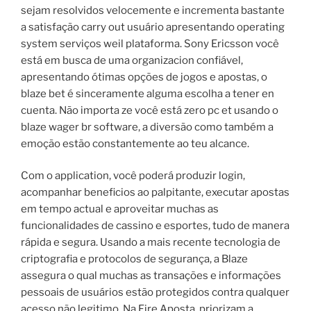
emoção estão constantemente ao teu alcance.
Com o application, você poderá produzir login,
acompanhar beneficios ao palpitante, executar apostas
em tempo actual e aproveitar muchas as
funcionalidades de cassino e esportes, tudo de manera
rápida e segura. Usando a mais recente tecnologia de
criptografia e protocolos de segurança, a Blaze
assegura o qual muchas as transações e informações
pessoais de usuários estão protegidos contra qualquer
acesso não legitimo. Na Fire Aposta, priorizam a
rapidez e a segurança em muchas as transações
financeiras, oferecendo aos usuários uma gama de
opções afin de atender às suas necessidades. Cada
jogo vem equipado apresentando rodadas grátis,
multiplicadores e gráficos de entrada qualidade,
proporcionando alguma experiência imersiva.
Descubra uma seleção variada de jogos fornecidos
pelos melhores provedores do Blaze online casino on-