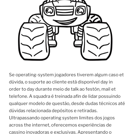
Se operating-system jogadores tiverem algum caso et
dúvida, o suporte ao cliente está disponível day in
order to day durante meio de talk ao festón, mail et
telefone. A squadra é treinada afin de lidar possuindo
qualquer modelo de questão, desde dudas técnicos até
dúvidas relacionada depósitos e retiradas.
Ultrapassando operating system limites dos jogos
across the internet, oferecemos experiências de
cassino inovadoras e exclusivas. Apresentando o