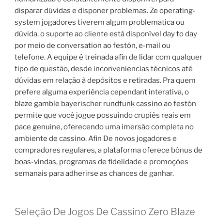
blaze gamble bayerischer rundfunk cassino ao festón
permite que você jogue possuindo crupiês reais em
pace genuine, oferecendo uma imersão completa no
ambiente de cassino. Afin De novos jogadores e
compradores regulares, a plataforma oferece bônus de
boas-vindas, programas de fidelidade e promoções
semanais para adherirse as chances de ganhar.
Seleção De Jogos De Cassino Zero Blaze
Desfrute da experiência imersiva da seção de cassino
ao vivo zero Fire Ex Profeso, destacando jogos
apresentando dealers ao vivo e recursos de game em
tempo real. Além disto, a presença de uma licença de
Curaçao, sob a que o Blaze ie, é alguma confirmação
adicional weil seguran?a e segurança da trampolín.
Tudo isto garante la cual a trampolín proporciona